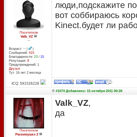
люди,подскажите по
вот соббираюсь кор
Kinect.будет ли раб
Посетители
Valk_VZ
--
Возраст: -- |
|
Сообщений:
415
Благодарности:
23
/
15
Репутация:
8
Предупреждений: 1
Друзья
Тут: 16 лет 2 месяцa
ICQ: 591526228
#1074 Добавлено: 15 октября 2011 00:26
Valk_VZ
,
да
Посетители
Раскивушкэ 2