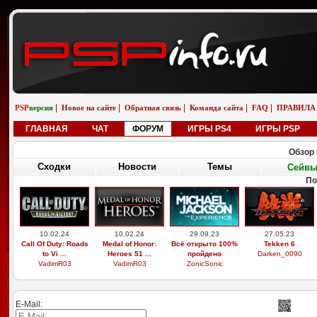
|
|
|
|
|
PSP
версия
Новое на сайте
Обратная связь
Команда сайта
FAQ
ПРАВИЛА
ГЛАВНАЯ
ЧАТ
ФОРУМ
ИГРЫ PS4
ИГРЫ PSP
Обзор 
Сходки
Новости
Темы
Сейв
По
10.02.24
10.02.24
29.09.23
27.05.23
Call Of Duty: Roads
Medal of Honor:
Всё открыто 100%
Tekken 6
to Vi ...
Heroes 51 ...
пройдено
Darken_0090
VadimR03
VadimR03
ZonicSonic
E-Mail: