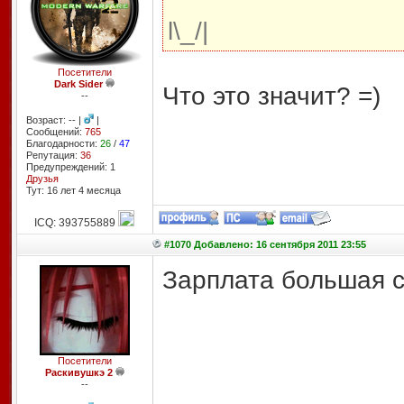
l\_/|
Посетители
Dark Sider
Что это значит? =)
--
Возраст: -- |
|
Сообщений:
765
Благодарности:
26
/
47
Репутация:
36
Предупреждений: 1
Друзья
Тут: 16 лет 4 месяцa
ICQ: 393755889
#1070 Добавлено: 16 сентября 2011 23:55
Зарплата большая 
Посетители
Раскивушкэ 2
--