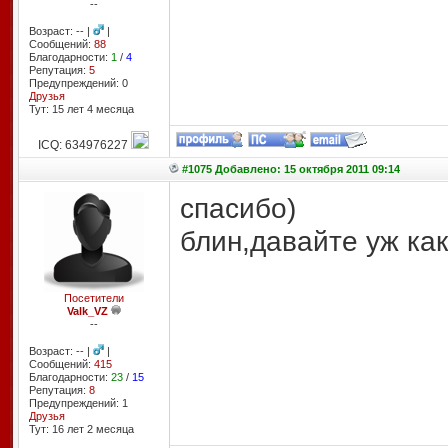
--
Возраст: -- |
|
Сообщений:
88
Благодарности:
1
/
4
Репутация:
5
Предупреждений: 0
Друзья
Тут: 15 лет 4 месяцa
ICQ: 634976227
#1075 Добавлено: 15 октября 2011 09:14
спасибо)
блин,давайте уж как
Посетители
Valk_VZ
--
Возраст: -- |
|
Сообщений:
415
Благодарности:
23
/
15
Репутация:
8
Предупреждений: 1
Друзья
Тут: 16 лет 2 месяцa