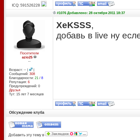
ICQ: 591526228
#1076 Добавлено: 28 октября 2011 18:37
XeKSSS
,
добавь в live ну есл
Посетители
azio25
--
Возраст: -- |
|
Сообщений:
308
Благодарности:
21
/
8
Репутация:
6
Предупреждений: 0
Друзья
Тут: 15 лет 7 месяцев
Обсуждение клуба
Добавить эту тему в