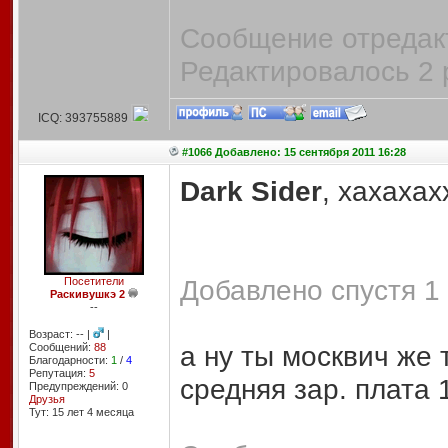
Сообщение отредакт
Редактировалось 2 
ICQ: 393755889
#1066 Добавлено: 15 сентября 2011 16:28
Dark Sider
, хахахах
Добавлено спустя 1 
Посетители
Раскивушкэ 2
--
Возраст: -- |
|
а ну ты москвич же 
Сообщений:
88
Благодарности:
1
/
4
Репутация:
5
средняя зар. плата
Предупреждений: 0
Друзья
Тут: 15 лет 4 месяцa