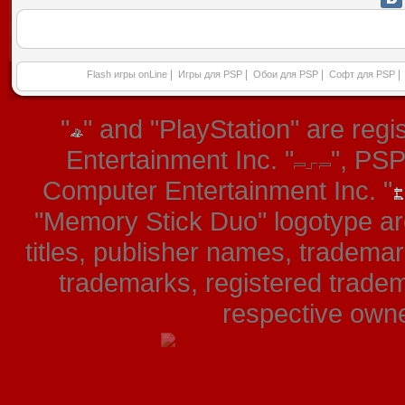
|
|
|
|
Flash игры onLine
Игры для PSP
Обои для PSP
Софт для PSP
"
" and "PlayStation" are re
Entertainment Inc. "
", PS
Computer Entertainment Inc. "
"Memory Stick Duo" logotype ar
titles, publisher names, tradema
trademarks, registered tradem
respective owner