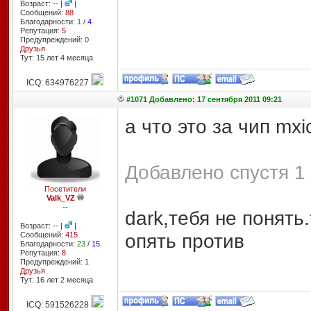
Возраст: -- |
|
Сообщений:
88
Благодарности:
1
/
4
Репутация:
5
Предупреждений: 0
Друзья
Тут: 15 лет 4 месяцa
ICQ: 634976227
#1071 Добавлено: 17 сентября 2011 09:21
а что это за чип mxi
Добавлено спустя 1 
Посетители
Valk_VZ
--
dark,тебя не понять
Возраст: -- |
|
опять против
Сообщений:
415
Благодарности:
23
/
15
Репутация:
8
Предупреждений: 1
Друзья
Тут: 16 лет 2 месяцa
ICQ: 591526228