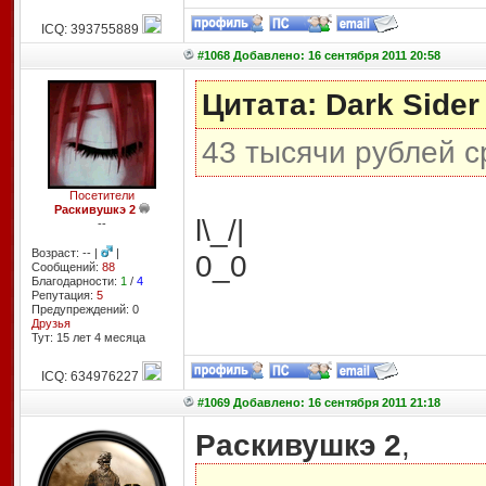
ICQ: 393755889
#1068 Добавлено: 16 сентября 2011 20:58
Цитата: Dark Sider
43 тысячи рублей с
Посетители
Раскивушкэ 2
l\_/|
--
Возраст: -- |
|
0_0
Сообщений:
88
Благодарности:
1
/
4
Репутация:
5
Предупреждений: 0
Друзья
Тут: 15 лет 4 месяцa
ICQ: 634976227
#1069 Добавлено: 16 сентября 2011 21:18
Раскивушкэ 2
,