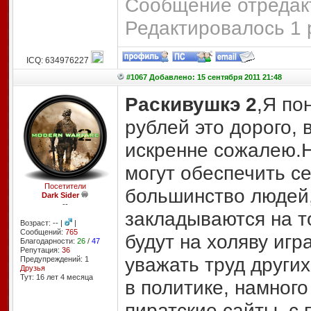
Сообщение отредакт
Редактировалось 1 
ICQ: 634976227
#1067 Добавлено: 15 сентября 2011 21:48
Раскивушкэ 2
,Я по
рублей это дорого, 
искренне сожалею.Н
могут обеспечить с
Посетители
большинство людей,
Dark Sider
--
закладываются на т
Возраст: -- |
|
Сообщений:
765
будут на холяву иг
Благодарности:
26
/
47
Репутация:
36
уважать труд других
Предупреждений: 1
Друзья
Тут: 16 лет 4 месяцa
в политике, намног
пиратские сайты, с