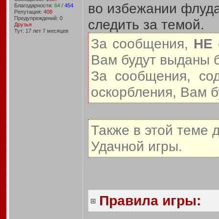
во избежании флуда
Благодарности:
64
/
454
Репутация:
408
Предупреждений: 0
следить за темой.
Друзья
Тут: 17 лет 7 месяцев
За сообщения,
НЕ
Вам будут выданы 
За сообщения, со
оскорбления, Вам 
Также в этой теме 
Удачной игры.
Правила игры: