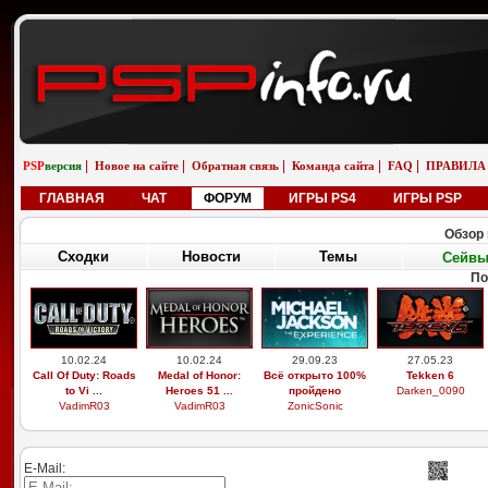
|
|
|
|
|
PSP
версия
Новое на сайте
Обратная связь
Команда сайта
FAQ
ПРАВИЛА
ГЛАВНАЯ
ЧАТ
ФОРУМ
ИГРЫ PS4
ИГРЫ PSP
Обзор 
Сходки
Новости
Темы
Сейв
По
10.02.24
10.02.24
29.09.23
27.05.23
Call Of Duty: Roads
Medal of Honor:
Всё открыто 100%
Tekken 6
to Vi ...
Heroes 51 ...
пройдено
Darken_0090
VadimR03
VadimR03
ZonicSonic
E-Mail: