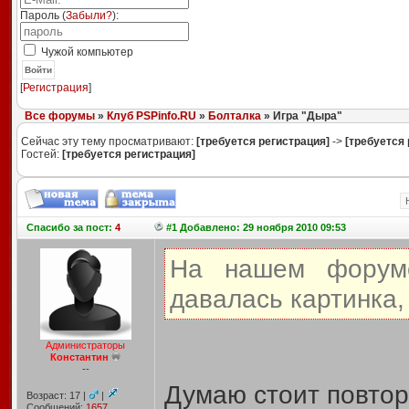
Пароль (
Забыли?
):
Чужой компьютер
Войти
[
Регистрация
]
Все форумы
»
Клуб PSPinfo.RU
»
Болталка
» Игра "Дыра"
Сейчас эту тему просматривают:
[требуется регистрация]
->
[требуется 
Гостей:
[требуется регистрация]
Спасибо
за пост:
4
#1 Добавлено: 29 ноября 2010 09:53
На нашем фору
давалась картинка,
Администраторы
Константин
--
Думаю стоит повтор
Возраст: 17 |
|
Сообщений:
1657