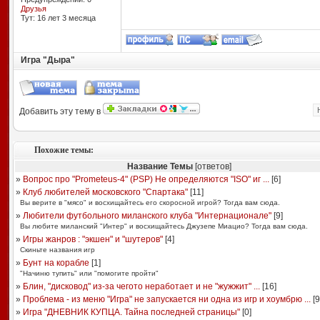
Друзья
Тут: 16 лет 3 месяцa
Игра "Дыра"
Добавить эту тему в
Похожие темы:
Название Темы
[ответов]
»
Вопрос про "Prometeus-4" (PSP) Не определяются "ISO" иг ...
[
6
]
»
Клуб любителей московского "Спартака"
[
11
]
Вы верите в "мясо" и восхищайтесь его скоросной игрой? Тогда вам сюда.
»
Любители футбольного миланского клуба "Интернационале"
[
9
]
Вы любите миланский "Интер" и восхищайтесь Джузепе Миацио? Тогда вам сюда.
»
Игры жанров : "экшен" и "шутеров"
[
4
]
Скиньте названия игр
»
Бунт на корабле
[
1
]
"Начиню тупить" или "помогите пройти"
»
Блин, "дисковод" из-за чегото неработает и не "жужжит" ...
[
16
]
»
Проблема - из меню "Игра" не запускается ни одна из игр и хоумбрю ...
[
9
»
Игра "ДНЕВНИК КУПЦА. Тайна последней страницы"
[
0
]