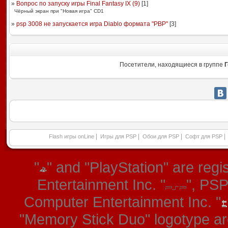
»
Вопрос по запуску игры Final Fantasy IX (9)
[
1
]
Чёрный экран при "Новая игра" CD1
»
psp 3008 не запускается игра Diablo формата "PBP"
[
3
]
Посетители, находящиеся в группе
Г
|
|
|
|
Flash игры onLine
Игры для PSP
Обои для PSP
Софт для PSP
"
" and "PlayStation" are re
Entertainment Inc. "
", PS
Computer Entertainment Inc. "
"Memory Stick Duo" logotype ar