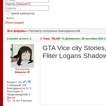
Пароль (
Забыли?
):
Чужой компьютер
Войти
[
Регистрация
]
Все форумы
»
Просмотр полученых благодарностей
Спасибо
за пост:
1
Тема: "WLAN"
#1 Добавлено: 28 сентября 2010 1
GTA Vice city Storie
Fliter Logans Shadow
Посетители
Dimentor
--
Возраст: 29 |
|
Сообщений:
118
Благодарности:
0
/
3
Репутация:
3
Предупреждений: 0
Друзья
Тут: 16 лет 4 месяцa