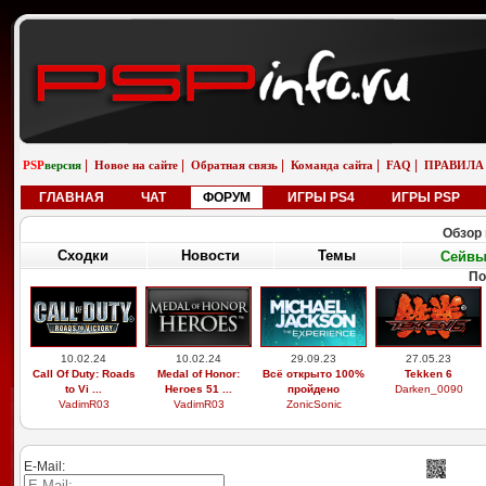
|
|
|
|
|
PSP
версия
Новое на сайте
Обратная связь
Команда сайта
FAQ
ПРАВИЛА
ГЛАВНАЯ
ЧАТ
ФОРУМ
ИГРЫ PS4
ИГРЫ PSP
Обзор 
Сходки
Новости
Темы
Сейв
По
10.02.24
10.02.24
29.09.23
27.05.23
Call Of Duty: Roads
Medal of Honor:
Всё открыто 100%
Tekken 6
to Vi ...
Heroes 51 ...
пройдено
Darken_0090
VadimR03
VadimR03
ZonicSonic
E-Mail: