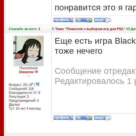
понравится это я г
Спасибо
за пост:
1
Тема: "Помогите с выбором игр для PS2."
#3 Доб
Еще есть игра Black
тоже нечего
Сообщение отредакт
Посетители
Dimentor
--
Редактировалось 1 
Возраст: 29 |
|
Сообщений:
118
Благодарности:
0
/
3
Репутация:
3
Предупреждений: 0
Друзья
Тут: 16 лет 4 месяцa