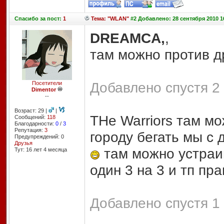
Спасибо
за пост:
1
Тема: "WLAN"
#2 Добавлено: 28 сентября 2010 1
DREAMCA,
,
там можно против др
Добавлено спустя 2 
Посетители
Dimentor
--
Возраст: 29 |
|
THe Warriors там м
Сообщений:
118
Благодарности:
0
/
3
Репутация:
3
городу бегать мы с 
Предупреждений: 0
Друзья
там можно устраи
Тут: 16 лет 4 месяцa
один 3 на 3 и тп пр
Добавлено спустя 1 