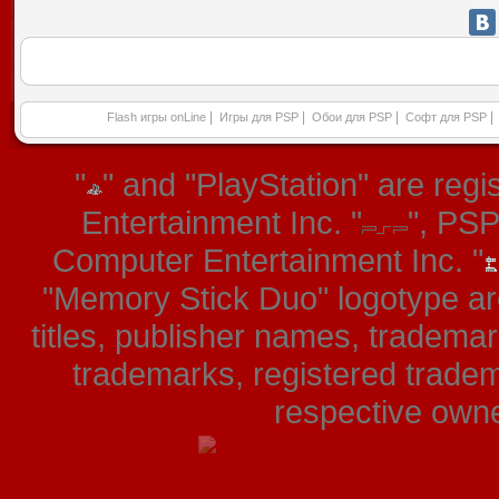
|
|
|
|
Flash игры onLine
Игры для PSP
Обои для PSP
Софт для PSP
"
" and "PlayStation" are re
Entertainment Inc. "
", PS
Computer Entertainment Inc. "
"Memory Stick Duo" logotype ar
titles, publisher names, tradema
trademarks, registered tradem
respective owner