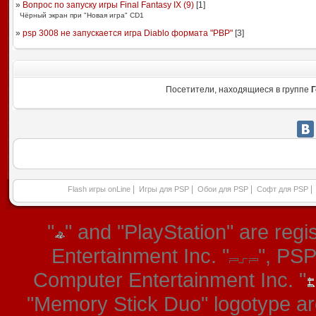
»
Вопрос по запуску игры Final Fantasy IX (9)
[
1
]
Чёрный экран при "Новая игра" CD1
»
psp 3008 не запускается игра Diablo формата "PBP"
[
3
]
Посетители, находящиеся в группе
Г
|
|
|
|
Flash игры onLine
Игры для PSP
Обои для PSP
Софт для PSP
"
" and "PlayStation" are re
Entertainment Inc. "
", PS
Computer Entertainment Inc. "
"Memory Stick Duo" logotype ar