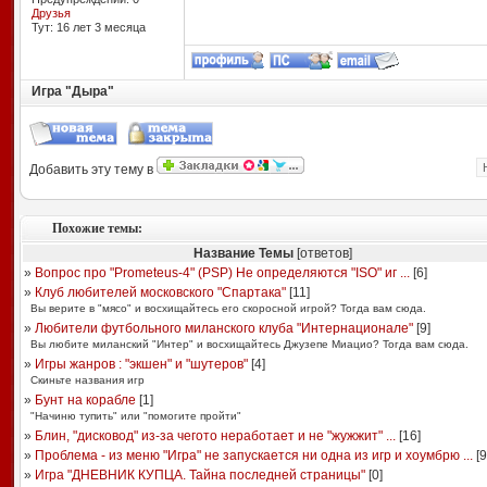
Друзья
Тут: 16 лет 3 месяцa
Игра "Дыра"
Добавить эту тему в
Похожие темы:
Название Темы
[ответов]
»
Вопрос про "Prometeus-4" (PSP) Не определяются "ISO" иг ...
[
6
]
»
Клуб любителей московского "Спартака"
[
11
]
Вы верите в "мясо" и восхищайтесь его скоросной игрой? Тогда вам сюда.
»
Любители футбольного миланского клуба "Интернационале"
[
9
]
Вы любите миланский "Интер" и восхищайтесь Джузепе Миацио? Тогда вам сюда.
»
Игры жанров : "экшен" и "шутеров"
[
4
]
Скиньте названия игр
»
Бунт на корабле
[
1
]
"Начиню тупить" или "помогите пройти"
»
Блин, "дисковод" из-за чегото неработает и не "жужжит" ...
[
16
]
»
Проблема - из меню "Игра" не запускается ни одна из игр и хоумбрю ...
[
9
»
Игра "ДНЕВНИК КУПЦА. Тайна последней страницы"
[
0
]