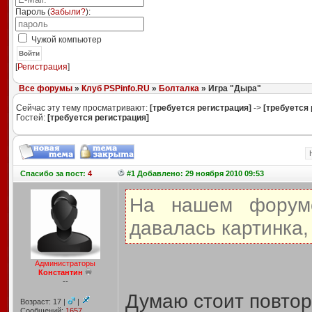
Пароль (
Забыли?
):
Чужой компьютер
Войти
[
Регистрация
]
Все форумы
»
Клуб PSPinfo.RU
»
Болталка
» Игра "Дыра"
Сейчас эту тему просматривают:
[требуется регистрация]
->
[требуется 
Гостей:
[требуется регистрация]
Спасибо
за пост:
4
#1 Добавлено: 29 ноября 2010 09:53
На нашем фору
давалась картинка,
Администраторы
Константин
--
Думаю стоит повтор
Возраст: 17 |
|
Сообщений:
1657