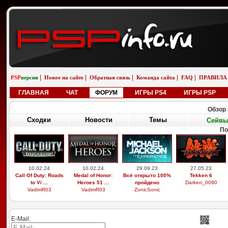
|
|
|
|
|
PSP
версия
Новое на сайте
Обратная связь
Команда сайта
FAQ
ПРАВИЛА
ГЛАВНАЯ
ЧАТ
ФОРУМ
ИГРЫ PS4
ИГРЫ PSP
Обзор 
Сходки
Новости
Темы
Сейв
По
10.02.24
10.02.24
29.09.23
27.05.23
Call Of Duty: Roads
Medal of Honor:
Всё открыто 100%
Tekken 6
to Vi ...
Heroes 51 ...
пройдено
Darken_0090
VadimR03
VadimR03
ZonicSonic
E-Mail: