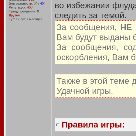
во избежании флуда
Благодарности:
64
/
454
Репутация:
408
Предупреждений: 0
следить за темой.
Друзья
Тут: 17 лет 7 месяцев
За сообщения,
НЕ
Вам будут выданы 
За сообщения, со
оскорбления, Вам 
Также в этой теме 
Удачной игры.
Правила игры: