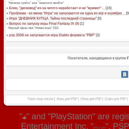
"Начиню тупить" или "помогите пройти"
»
Блин, "дисковод" из-за чегото неработает и не "жужжит" ...
[
16
]
»
Проблема - из меню "Игра" не запускается ни одна из игр и хоумбрю ...
[
9
»
Игра "ДНЕВНИК КУПЦА. Тайна последней страницы"
[
0
]
»
Вопрос по запуску игры Final Fantasy IX (9)
[
1
]
Чёрный экран при "Новая игра" CD1
»
psp 3008 не запускается игра Diablo формата "PBP"
[
3
]
Посетители, находящиеся в группе
Г
|
|
|
|
Flash игры onLine
Игры для PSP
Обои для PSP
Софт для PSP
"
" and "PlayStation" are re
Entertainment Inc. "
", PS