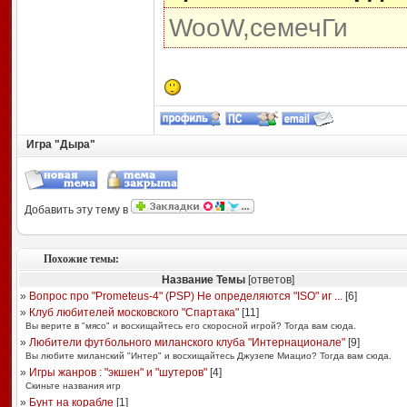
WooW,семечГи
Игра "Дыра"
Добавить эту тему в
Похожие темы:
Название Темы
[ответов]
»
Вопрос про "Prometeus-4" (PSP) Не определяются "ISO" иг ...
[
6
]
»
Клуб любителей московского "Спартака"
[
11
]
Вы верите в "мясо" и восхищайтесь его скоросной игрой? Тогда вам сюда.
»
Любители футбольного миланского клуба "Интернационале"
[
9
]
Вы любите миланский "Интер" и восхищайтесь Джузепе Миацио? Тогда вам сюда.
»
Игры жанров : "экшен" и "шутеров"
[
4
]
Скиньте названия игр
»
Бунт на корабле
[
1
]