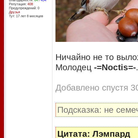
Благодарности:
64
/
454
Репутация:
408
Предупреждений: 0
Друзья
Тут: 17 лет 8 месяцев
Ничайно не то выло
Молодец
-=Noctis=-
Добавлено спустя 30
Подсказка: не семе
Цитата: Лэмпард