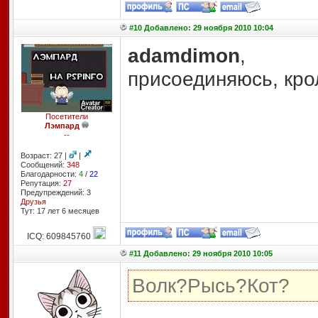
#10 Добавлено: 29 ноября 2010 10:04
adamdimon
,
присоединяюсь, кро
Посетители
Лэмпард
--
Возраст: 27 |
|
Сообщений:
348
Благодарности:
4
/
22
Репутация:
27
Предупреждений: 3
Друзья
Тут: 17 лет 6 месяцев
ICQ: 609845760
#11 Добавлено: 29 ноября 2010 10:05
Волк?Рысь?Кот?