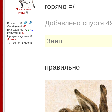
горячо =/
Посетители
Kuka
--
Добавлено спустя 49
Возраст: 30 |
|
Сообщений:
46
Благодарности:
2
/
1
Репутация:
55
Предупреждений: 0
Заяц.
Друзья
Тут: 16 лет 1 месяц
правильно