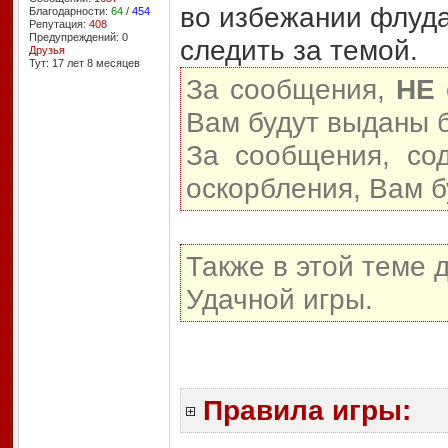
во избежании флуда
Благодарности:
64
/
454
Репутация:
408
Предупреждений: 0
следить за темой.
Друзья
Тут: 17 лет 8 месяцев
За сообщения,
НЕ
Вам будут выданы 
За сообщения, со
оскорбления, Вам 
Также в этой теме 
Удачной игры.
Правила игры: