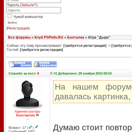
Пароль (
Забыли?
):
Чужой компьютер
Войти
[
Регистрация
]
Все форумы
»
Клуб PSPinfo.RU
»
Болталка
» Игра "Дыра"
Сейчас эту тему просматривают:
[требуется регистрация]
->
[требуется 
Гостей:
[требуется регистрация]
Спасибо
за пост:
4
#1 Добавлено: 29 ноября 2010 09:53
На нашем фору
давалась картинка,
Администраторы
Константин
--
Думаю стоит повтор
Возраст: 17 |
|
Сообщений:
1657