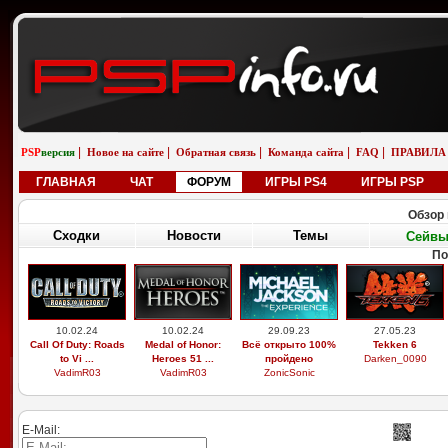
|
|
|
|
|
PSP
версия
Новое на сайте
Обратная связь
Команда сайта
FAQ
ПРАВИЛА
ГЛАВНАЯ
ЧАТ
ФОРУМ
ИГРЫ PS4
ИГРЫ PSP
Обзор 
Сходки
Новости
Темы
Сейв
По
10.02.24
10.02.24
29.09.23
27.05.23
Call Of Duty: Roads
Medal of Honor:
Всё открыто 100%
Tekken 6
to Vi ...
Heroes 51 ...
пройдено
Darken_0090
VadimR03
VadimR03
ZonicSonic
E-Mail: