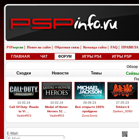
|
|
|
|
|
PSP
версия
Новое на сайте
Обратная связь
Команда сайта
FAQ
ПРАВИЛА
ГЛАВНАЯ
ЧАТ
ФОРУМ
ИГРЫ PS4
ИГРЫ PSP
Обзор 
Сходки
Новости
Темы
Сейв
По
10.02.24
10.02.24
29.09.23
27.05.23
Call Of Duty: Roads
Medal of Honor:
Всё открыто 100%
Tekken 6
to Vi ...
Heroes 51 ...
пройдено
Darken_0090
VadimR03
VadimR03
ZonicSonic
E-Mail: