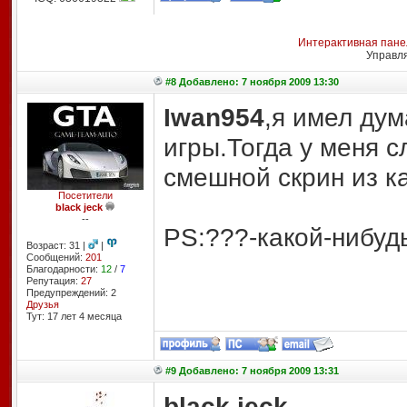
Интерактивная пане
Управл
#8 Добавлено: 7 ноября 2009 13:30
Iwan954
,я имел дум
игры.Тогда у меня 
смешной скрин из к
Посетители
black jeck
--
PS:???-какой-нибуд
Возраст: 31 |
|
Сообщений:
201
Благодарности:
12
/
7
Репутация:
27
Предупреждений: 2
Друзья
Тут: 17 лет 4 месяцa
#9 Добавлено: 7 ноября 2009 13:31
black jeck
,