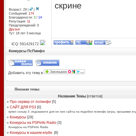
--
скрине
Возраст: 29 |
|
Сообщений:
174
Благодарности:
3
/
14
Репутация:
11
Предупреждений: 0
Друзья
Тут: 18 лет 3 месяцa
ICQ: 591429172
Конкурсы ПсПинфо
Добавить эту тему в
Похожие темы:
Название Темы
[ответов]
»
Про сервер от пспинфо
[
5
]
»
САЙТ ДЛЯ PS3
[
0
]
купил соньку 3 ,подскажите для не нее сайты на подобеи пспинфо (игры, прошивки итд)
»
Конкурсы
[
28
]
»
Конкурсы на PSPinfo Radio
[
3
]
Конкурсы на PSPinfo Radio
»
Конкурсы в нашем клубе.
[
8
]