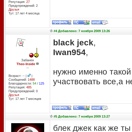
Репутация:
27
Предупреждений: 2
Друзья
Тут: 17 лет 4 месяцa
#4 Добавлено: 7 ноября 2009 13:26
black jeck
,
Iwan954
,
Забанен
Theo-Inside
--
нужно именно такой
Возраст: -- |
|
участвовать все,а не
Сообщений:
1488
Благодарности:
54
/
125
Репутация:
485
Предупреждений: 0
Друзья
Тут: 17 лет 7 месяцев
#5 Добавлено: 7 ноября 2009 13:27
блек джек как же ты