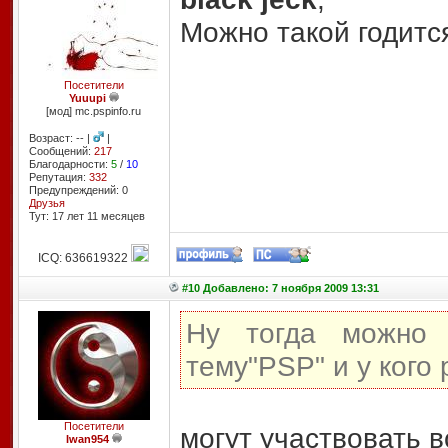
Можно такой годится
Посетители
Yuuupi
[мод] mc.pspinfo.ru
Возраст: -- |
|
Сообщений:
217
Благодарности:
5
/
10
Репутация:
332
Предупреждений: 0
Друзья
Тут: 17 лет 11 месяцев
ICQ: 636619322
#10 Добавлено: 7 ноября 2009 13:31
Ну тогда можно 
тему"PSP" и у кого 
Посетители
могут участвовать в
Iwan954