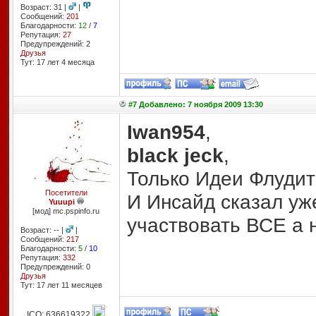
Возраст: 31 |
|
Сообщений:
201
Благодарности:
12
/
7
Репутация:
27
Предупреждений: 2
Друзья
Тут: 17 лет 4 месяцa
#7 Добавлено: 7 ноября 2009 13:30
Iwan954
,
black jeck
,
Только Идеи Флудит
Посетители
И Инсайд сказал уже
Yuuupi
[мод] mc.pspinfo.ru
участвовать ВСЕ а н
Возраст: -- |
|
Сообщений:
217
Благодарности:
5
/
10
Репутация:
332
Предупреждений: 0
Друзья
Тут: 17 лет 11 месяцев
ICQ: 636619322