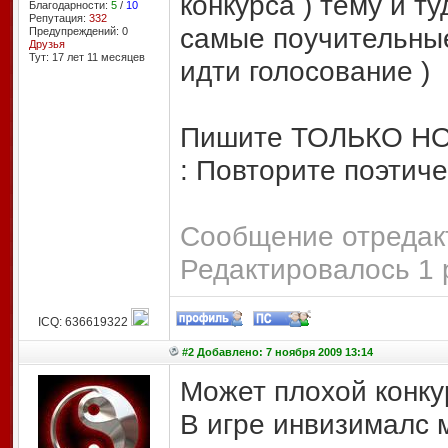
конкурса ) тему и 
Благодарности:
5
/
10
Репутация:
332
самые поучительные
Предупреждений: 0
Друзья
Тут: 17 лет 11 месяцев
идти голосование
)
Пишите ТОЛЬКО НОВ
: Повторите поэтич
Сообщение отредакт
Редактировалось 1 
ICQ: 636619322
#2 Добавлено: 7 ноября 2009 13:14
Может плохой конкур
В игре инвизималс 