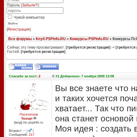
Пароль (
Забыли?
):
Чужой компьютер
Войти
[
Регистрация
]
Все форумы
»
Клуб PSPinfo.RU
»
Конкурсы PSPinfo.RU
» Конкурсы П
Сейчас эту тему просматривают:
[требуется регистрация]
->
[требуется 
Гостей:
[требуется регистрация]
Спасибо
за пост:
2
#1 Добавлено: 7 ноября 2009 13:08
Вы все знаете что 
и таких хочется поч
хватает... Так что 
Посетители
она станет основой
Yuuupi
[мод] mc.pspinfo.ru
Моя идея : создать 
Возраст: -- |
|
Сообщений:
217