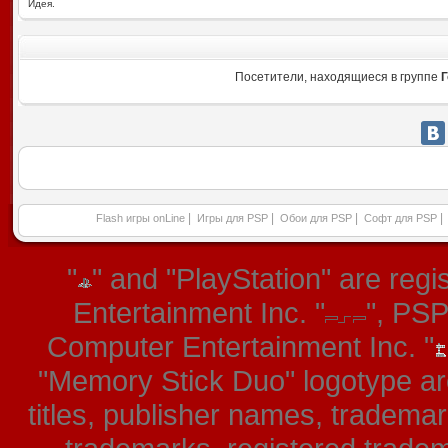
Идея.
Посетители, находящиеся в группе
Г
|
|
|
|
Flash игры onLine
Игры для PSP
Обои для PSP
Софт для PSP
"
" and "PlayStation" are re
Entertainment Inc. "
", PS
Computer Entertainment Inc. "
"Memory Stick Duo" logotype ar
titles, publisher names, tradema