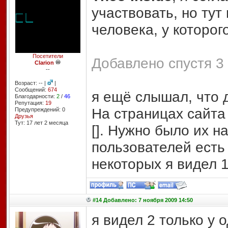
участвовать, но тут
человека, у которого
Посетители
Добавлено спустя 3 
Clarion
--
Возраст: -- |
|
Сообщений:
674
я ещё слышал, что 
Благодарности:
2
/
46
Репутация:
19
На страницах сайта
Предупреждений: 0
Друзья
Тут: 17 лет 2 месяцa
[]. Нужно было их н
пользователей есть 
некоторых я видел 1
#14 Добавлено: 7 ноября 2009 14:50
я видел 2 только у 