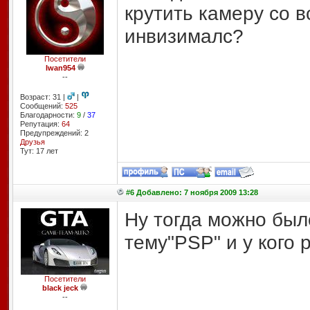
крутить камеру со в
инвизималс?
Посетители
Iwan954
--
Возраст: 31 |
|
Сообщений:
525
Благодарности:
9
/
37
Репутация:
64
Предупреждений: 2
Друзья
Тут: 17 лет
#6 Добавлено: 7 ноября 2009 13:28
Ну тогда можно был
тему"PSP" и у кого 
Посетители
black jeck
--