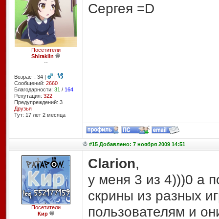
Сергея =D
Посетители
Shirakiin
--
Возраст: 34 |
|
Сообщений:
2660
Благодарности:
31
/
164
Репутация:
322
Предупреждений: 3
Друзья
Тут: 17 лет 2 месяцa
#15 Добавлено: 7 ноября 2009 14:51
Clarion
,
у меня 3 из 4)))0 а
скрины из разных иг
пользователям и они
Посетители
Кир