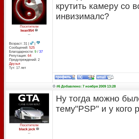
крутить камеру со в
инвизималс?
Посетители
Iwan954
--
Возраст: 31 |
|
Сообщений:
525
Благодарности:
9
/
37
Репутация:
64
Предупреждений: 2
Друзья
Тут: 17 лет
#6 Добавлено: 7 ноября 2009 13:28
Ну тогда можно был
тему"PSP" и у кого 
Посетители
black jeck
--