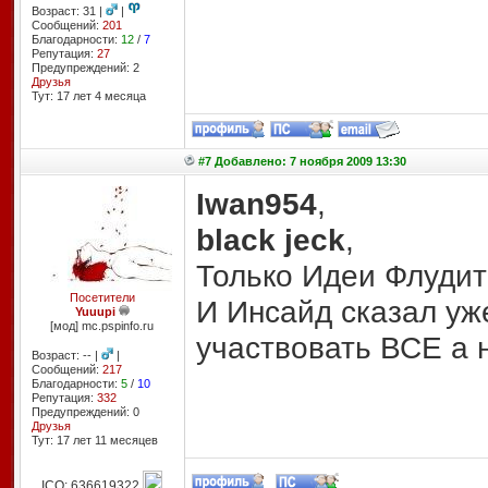
Возраст: 31 |
|
Сообщений:
201
Благодарности:
12
/
7
Репутация:
27
Предупреждений: 2
Друзья
Тут: 17 лет 4 месяцa
#7 Добавлено: 7 ноября 2009 13:30
Iwan954
,
black jeck
,
Только Идеи Флудит
Посетители
И Инсайд сказал уже
Yuuupi
[мод] mc.pspinfo.ru
участвовать ВСЕ а н
Возраст: -- |
|
Сообщений:
217
Благодарности:
5
/
10
Репутация:
332
Предупреждений: 0
Друзья
Тут: 17 лет 11 месяцев
ICQ: 636619322