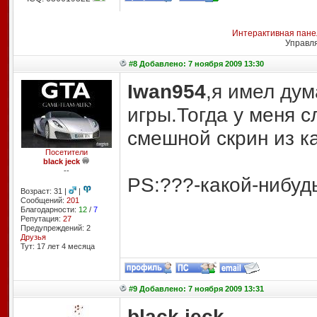
Интерактивная пане
Управл
#8 Добавлено: 7 ноября 2009 13:30
Iwan954
,я имел дум
игры.Тогда у меня 
смешной скрин из к
Посетители
black jeck
--
PS:???-какой-нибуд
Возраст: 31 |
|
Сообщений:
201
Благодарности:
12
/
7
Репутация:
27
Предупреждений: 2
Друзья
Тут: 17 лет 4 месяцa
#9 Добавлено: 7 ноября 2009 13:31
black jeck
,