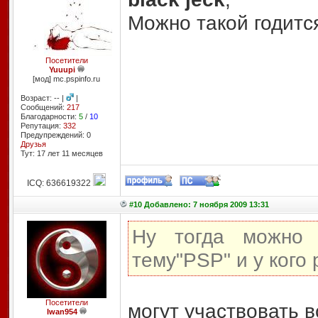
Можно такой годится
Посетители
Yuuupi
[мод] mc.pspinfo.ru
Возраст: -- |
|
Сообщений:
217
Благодарности:
5
/
10
Репутация:
332
Предупреждений: 0
Друзья
Тут: 17 лет 11 месяцев
ICQ: 636619322
#10 Добавлено: 7 ноября 2009 13:31
Ну тогда можно 
тему"PSP" и у кого 
Посетители
могут участвовать в
Iwan954