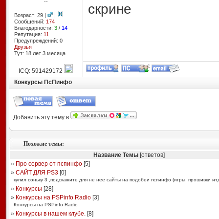
--
скрине
Возраст: 29 |
|
Сообщений:
174
Благодарности:
3
/
14
Репутация:
11
Предупреждений: 0
Друзья
Тут: 18 лет 3 месяцa
ICQ: 591429172
Конкурсы ПсПинфо
Добавить эту тему в
Похожие темы:
Название Темы
[ответов]
»
Про сервер от пспинфо
[
5
]
»
САЙТ ДЛЯ PS3
[
0
]
купил соньку 3 ,подскажите для не нее сайты на подобеи пспинфо (игры, прошивки итд)
»
Конкурсы
[
28
]
»
Конкурсы на PSPinfo Radio
[
3
]
Конкурсы на PSPinfo Radio
»
Конкурсы в нашем клубе.
[
8
]