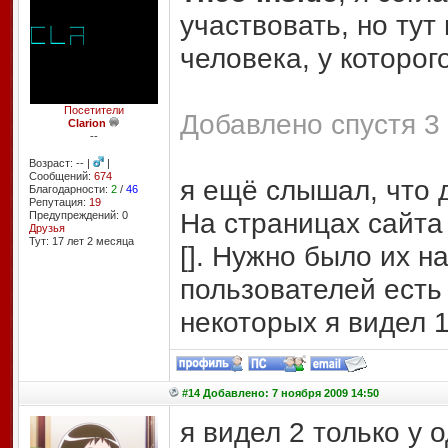
участвовать, но тут
человека, у которого
Посетители
Добавлено спустя 3 
Clarion
--
Возраст: -- |
|
Сообщений:
674
я ещё слышал, что 
Благодарности:
2
/
46
Репутация:
19
На страницах сайта
Предупреждений: 0
Друзья
Тут: 17 лет 2 месяцa
[]. Нужно было их н
пользователей есть 
некоторых я видел 1
#14 Добавлено: 7 ноября 2009 14:50
я видел 2 только у 