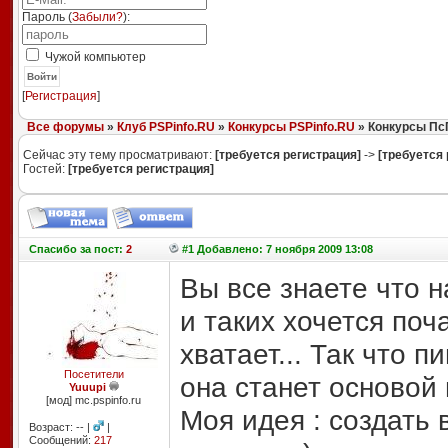
Пароль (
Забыли?
):
Чужой компьютер
Войти
[
Регистрация
]
Все форумы
»
Клуб PSPinfo.RU
»
Конкурсы PSPinfo.RU
» Конкурсы П
Сейчас эту тему просматривают:
[требуется регистрация]
->
[требуется 
Гостей:
[требуется регистрация]
Спасибо
за пост:
2
#1 Добавлено: 7 ноября 2009 13:08
Вы все знаете что 
и таких хочется поч
хватает... Так что 
Посетители
она станет основой
Yuuupi
[мод] mc.pspinfo.ru
Моя идея : создать 
Возраст: -- |
|
Сообщений:
217