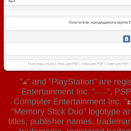
Идея.
Посетители, находящиеся в группе
Г
|
|
|
|
Flash игры onLine
Игры для PSP
Обои для PSP
Софт для PSP
"
" and "PlayStation" are re
Entertainment Inc. "
", PS
Computer Entertainment Inc. "
"Memory Stick Duo" logotype ar
titles, publisher names, tradema