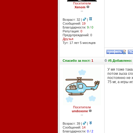
Посетители
Xenom
--
Возраст: 32 |
|
Сообщений:
19
Благодарности:
9
/
0
Репутация:
0
Предупреждений: 0
Друзья
Тут: 17 лет 5 месяцев
Спасибо
за пост:
1
#5 Добавлено: 
У мя тоже така
потом зыза сго
постоянно не х
75 мг, а игры 
Посетители
undoxone
--
Возраст: 39 |
|
Сообщений:
14
Благодарности:
0
/
2