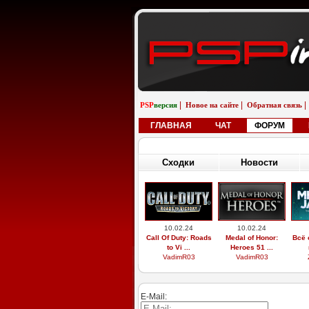
|
|
|
PSP
версия
Новое на сайте
Обратная связь
ГЛАВНАЯ
ЧАТ
ФОРУМ
Сходки
Новости
10.02.24
10.02.24
Call Of Duty: Roads
Medal of Honor:
Всё 
to Vi ...
Heroes 51 ...
VadimR03
VadimR03
E-Mail: