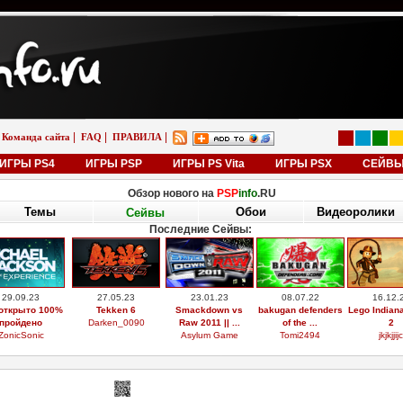
|
|
|
Команда сайта
FAQ
ПРАВИЛА
ИГРЫ PS4
ИГРЫ PSP
ИГРЫ PS Vita
ИГРЫ PSX
СЕЙВ
Обзор нового на
PSP
info
.RU
Темы
Обои
Видеоролики
Сейвы
Последние Сейвы:
29.09.23
27.05.23
23.01.23
08.07.22
16.12.
открыто 100%
Tekken 6
Smackdown vs
bakugan defenders
Lego Indian
пройдено
Darken_0090
Raw 2011 || ...
of the ...
2
ZonicSonic
Asylum Game
Tomi2494
jkjkjjijc