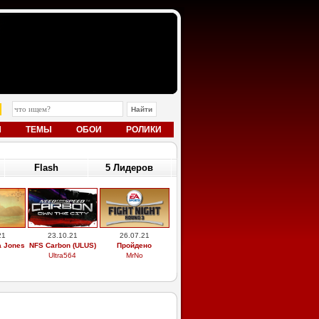
Ы
ТЕМЫ
ОБОИ
РОЛИКИ
Flash
5 Лидеров
21
23.10.21
26.07.21
a Jones
NFS Carbon (ULUS)
Пройдено
Ultra564
MrNo