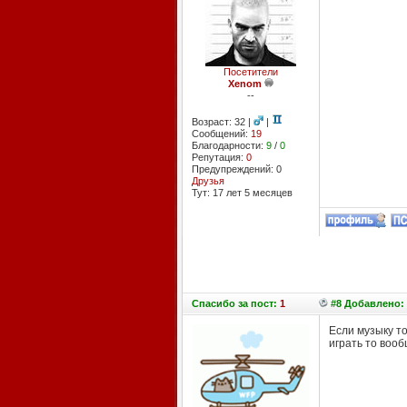
Посетители
Xenom
--
Возраст: 32 |
|
Сообщений:
19
Благодарности:
9
/
0
Репутация:
0
Предупреждений: 0
Друзья
Тут: 17 лет 5 месяцев
Спасибо
за пост:
1
#8 Добавлено: 
Если музыку то
играть то вооб