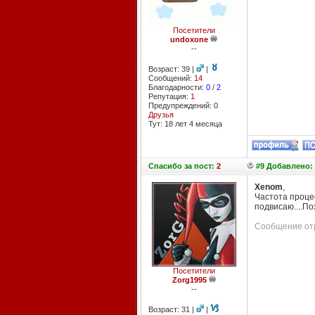
Посетители
undoxone
--
Возраст: 39 |
|
Сообщений:
14
Благодарности:
0
/
2
Репутация:
1
Предупреждений: 0
Друзья
Тут: 18 лет 4 месяцa
Спасибо
за пост:
2
#9 Добавлено: 
Xenom
,
Частота процес
подвисаю....По
Сообщение отр
Посетители
Zorg1995
--
Возраст: 31 |
|