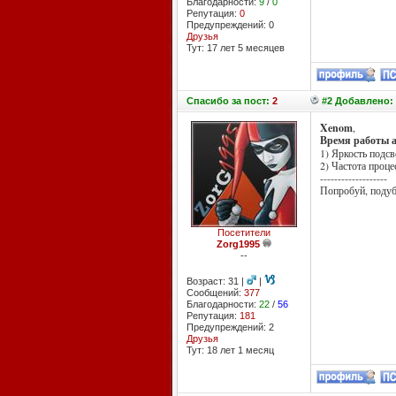
Благодарности:
9
/
0
Репутация:
0
Предупреждений: 0
Друзья
Тут: 17 лет 5 месяцев
Спасибо
за пост:
2
#2 Добавлено: 
Xenom
,
Время работы а
1) Яркость подсв
2) Частота проце
-------------------
Попробуй, подуб
Посетители
Zorg1995
--
Возраст: 31 |
|
Сообщений:
377
Благодарности:
22
/
56
Репутация:
181
Предупреждений: 2
Друзья
Тут: 18 лет 1 месяц