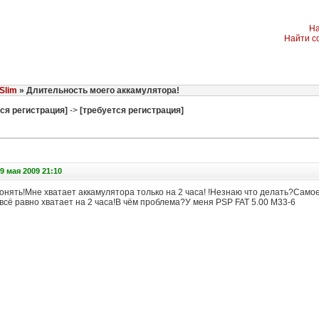
На
Найти с
Slim
» Длительность моего аккамулятора!
ся регистрация]
->
[требуется регистрация]
9 мая 2009 21:10
онять!Мне хватает аккамулятора только на 2 часа! !Незнаю что делать?Самое
всё равно хватает на 2 часа!В чём проблема?У меня PSP FAT 5.00 M33-6