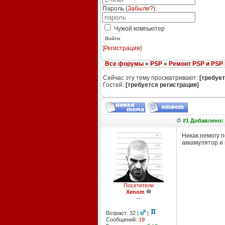
Пароль (
Забыли?
):
Чужой компьютер
Войти
[
Регистрация
]
Все форумы
»
PSP
»
Ремонт PSP и PSP 
Сейчас эту тему просматривают:
[требует
Гостей:
[требуется регистрация]
#1 Добавлено: 
Никак немогу п
аккамулятор и 
Посетители
Xenom
--
Возраст: 32 |
|
Сообщений:
19