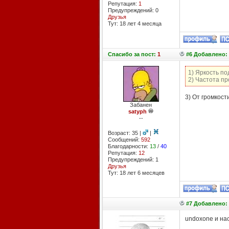
Репутация:
1
Предупреждений: 0
Друзья
Тут: 18 лет 4 месяцa
Спасибо
за пост:
1
#6 Добавлено: 
1) Яркость по
2) Частота п
3) От громкост
Забанен
satyph
--
Возраст: 35 |
|
Сообщений:
592
Благодарности:
13
/
40
Репутация:
12
Предупреждений: 1
Друзья
Тут: 18 лет 6 месяцев
#7 Добавлено: 
undoxone и нас