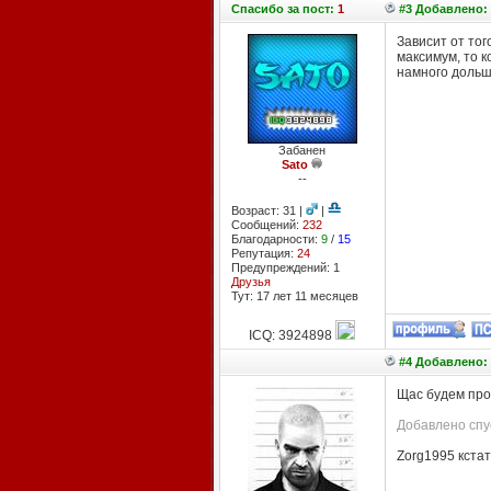
Спасибо
за пост:
1
#3 Добавлено: 
Зависит от тог
максимум, то к
намного дольш
Забанен
Sato
--
Возраст: 31 |
|
Сообщений:
232
Благодарности:
9
/
15
Репутация:
24
Предупреждений: 1
Друзья
Тут: 17 лет 11 месяцев
ICQ: 3924898
#4 Добавлено: 
Щас будем про
Добавлено спус
Zorg1995 кстат