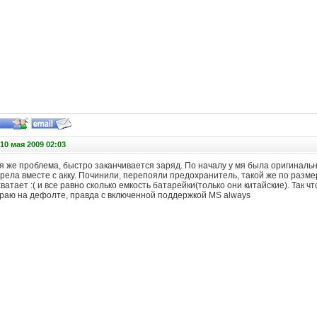
10 мая 2009 02:03
я же проблема, быстро заканчивается заряд. По началу у мя была оригинальн
рела вместе с акку. Починили, перепояли предохранитель, такой же по разме
ватает :( и все равно сколько емкость батарейки(только они китайские). Так ч
играю на дефолте, правда с включенной поддержкой MS always