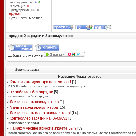
Благодарности:
0
/
0
Репутация:
0
Предупреждений: 0
Друзья
Тут: 18 лет 6 месяцев
продаю 2 зарядки и 2 аккамулятора
Добавить эту тему в
Похожие темы:
Название Темы
[ответов]
»
Крышка аккамулятора поламалась!
[
1
]
PSP Fat обломался выступ на крышке аккамулятора
»
не работает без зарядки
[
5
]
не включается без зарядки
»
Длительность аккамулятора
[
1
]
»
Малый заряд аккамулятора
[
15
]
»
Длительность моего аккамулятора!
[
14
]
»
Контроллер зарядки на TA-090v2
[
1
]
Контроллер зарядки
»
На каком уровне яркости играете Вы ?
[
59
]
Какая яркость у Вас на psp во время gameplay'я и на сколько хватает аккамулятора (ча