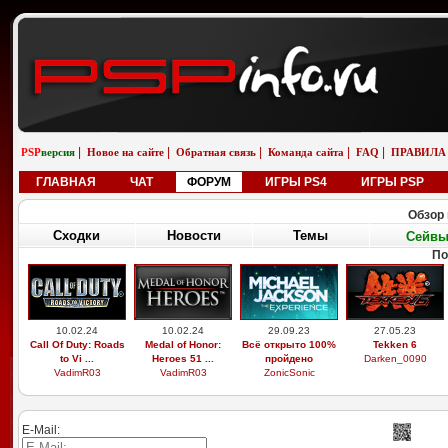
|
|
|
|
|
PSP
версия
Новое на сайте
Обратная связь
Команда сайта
FAQ
ПРАВИЛА
ГЛАВНАЯ
ЧАТ
ФОРУМ
ИГРЫ PS4
ИГРЫ PSP
Обзор 
Сходки
Новости
Темы
Сейв
По
10.02.24
10.02.24
29.09.23
27.05.23
Call Of Duty: Roads
Medal of Honor:
Всё открыто 100%
Tekken 6
to Vi ...
Heroes 51 ...
пройдено
Darken_0090
VadimR03
VadimR03
ZonicSonic
E-Mail: