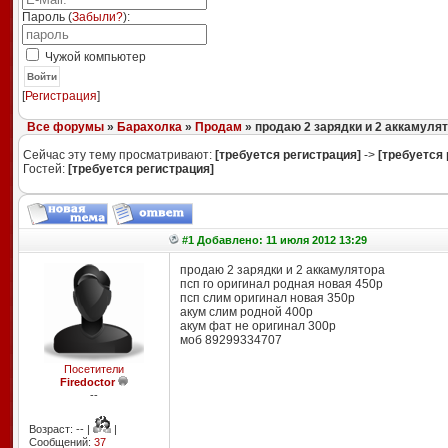
Пароль (
Забыли?
):
Чужой компьютер
Войти
[
Регистрация
]
Все форумы
»
Барахолка
»
Продам
» продаю 2 зарядки и 2 аккамуля
Сейчас эту тему просматривают:
[требуется регистрация]
->
[требуется 
Гостей:
[требуется регистрация]
#1 Добавлено: 11 июля 2012 13:29
продаю 2 зарядки и 2 аккамулятора
псп го оригинал родная новая 450р
псп слим оригинал новая 350р
акум слим родной 400р
акум фат не оригинал 300р
моб 89299334707
Посетители
Firedoctor
--
Возраст: -- |
|
Сообщений:
37