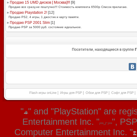
»
Продаю 15 UMD дисков [ Москва]!!!
[
9
]
Продаю все сразу,не поштучно!!! Стоимость комплекта 6500р Список прилагаю.
»
Продаю Playstation 2!
[
12
]
Продаю PS2, 4 игры, 1 джостик и карту памяти.
»
Продаю PSP 2001 Slim
[
1
]
Продаю PSP за 5000 руб. состояние идеальное.
Посетители, находящиеся в группе
Г
|
|
|
|
Flash игры onLine
Игры для PSP
Обои для PSP
Софт для PSP
"
" and "PlayStation" are re
Entertainment Inc. "
", PS
Computer Entertainment Inc. "