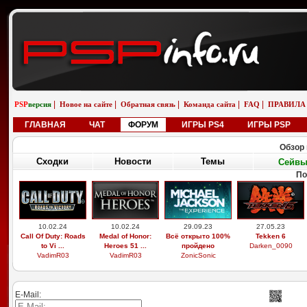
|
|
|
|
|
PSP
версия
Новое на сайте
Обратная связь
Команда сайта
FAQ
ПРАВИЛА
ГЛАВНАЯ
ЧАТ
ФОРУМ
ИГРЫ PS4
ИГРЫ PSP
Обзор 
Сходки
Новости
Темы
Сейв
По
10.02.24
10.02.24
29.09.23
27.05.23
Call Of Duty: Roads
Medal of Honor:
Всё открыто 100%
Tekken 6
to Vi ...
Heroes 51 ...
пройдено
Darken_0090
VadimR03
VadimR03
ZonicSonic
E-Mail: