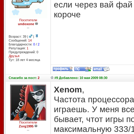
если через вай фай 
короче
Посетители
undoxone
--
Возраст: 39 |
|
Сообщений:
14
Благодарности:
0
/
2
Репутация:
1
Предупреждений: 0
Друзья
Тут: 18 лет 4 месяцa
Спасибо
за пост:
2
#9 Добавлено: 10 мая 2009 08:30
Xenom
,
Частота процессора 
играешь. У меня все
бывает, чтот игры п
Посетители
максимальную 333/1
Zorg1995
--