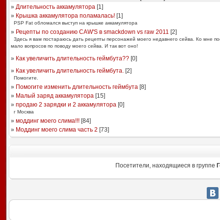
»
Длительность аккамулятора
[
1
]
»
Крышка аккамулятора поламалась!
[
1
]
PSP Fat обломался выступ на крышке аккамулятора
»
Рецепты по созданию CAW'S в smackdown vs raw 2011
[
2
]
Здесь я вам постараюсь дать рецепты персонажей моего недавнего сейва. Ко мне по
мало вопросов по поводу моего сейва. И так вот оно!
»
Как увеличить длительность геймбута??
[
0
]
»
Как увеличить длительность геймбута.
[
2
]
Помогите.
»
Помогите изменить длительность геймбута
[
8
]
»
Малый заряд аккамулятора
[
15
]
»
продаю 2 зарядки и 2 аккамулятора
[
0
]
г Москва
»
моддинг моего слима!!!
[
84
]
»
Моддинг моего слима часть 2
[
73
]
Посетители, находящиеся в группе
Г