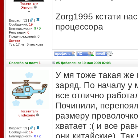
Посетители
Xenom
--
Zorg1995 кстати нас
Возраст: 32 |
|
процессора
Сообщений:
19
Благодарности:
9
/
0
Репутация:
0
Предупреждений: 0
Друзья
Тут: 17 лет 5 месяцев
Спасибо
за пост:
1
#5 Добавлено: 10 мая 2009 02:03
У мя тоже такая же
заряд. По началу у
все отлично работал
Починили, перепоял
Посетители
размеру проволочкой
undoxone
--
хватает :( и все ра
Возраст: 39 |
|
Сообщений:
14
они китайские). Так
Благодарности:
0
/
2