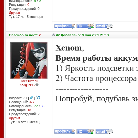
Благодарности:
9
/
0
Репутация:
0
Предупреждений: 0
Друзья
Тут: 17 лет 5 месяцев
Спасибо
за пост:
2
#2 Добавлено: 9 мая 2009 21:13
Xenom
,
Время работы аккуму
1) Яркость подсветки 
2) Частота процессора
Посетители
-------------------
Zorg1995
--
Попробуй, подубавь з
Возраст: 31 |
|
Сообщений:
377
Благодарности:
22
/
56
Репутация:
181
Предупреждений: 2
Друзья
Тут: 18 лет 1 месяц