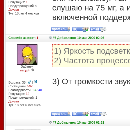
Репутация:
1
слушаю на 75 мг, а 
Предупреждений: 0
Друзья
Тут: 18 лет 4 месяцa
включенной поддер
Спасибо
за пост:
1
#6 Добавлено: 10 мая 2009 02:26
1) Яркость подсвет
2) Частота процесс
Забанен
satyph
--
3) От громкости зву
Возраст: 35 |
|
Сообщений:
592
Благодарности:
13
/
40
Репутация:
12
Предупреждений: 1
Друзья
Тут: 18 лет 6 месяцев
#7 Добавлено: 10 мая 2009 02:31