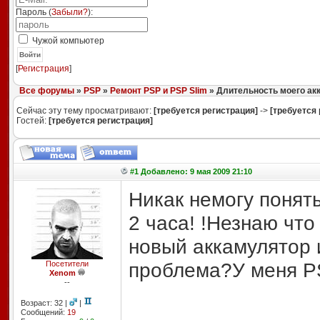
Пароль (
Забыли?
):
Чужой компьютер
Войти
[
Регистрация
]
Все форумы
»
PSP
»
Ремонт PSP и PSP Slim
» Длительность моего ак
Сейчас эту тему просматривают:
[требуется регистрация]
->
[требуется 
Гостей:
[требуется регистрация]
#1 Добавлено: 9 мая 2009 21:10
Никак немогу понят
2 часа! !Незнаю что
новый аккамулятор и
проблема?У меня P
Посетители
Xenom
--
Возраст: 32 |
|
Сообщений:
19