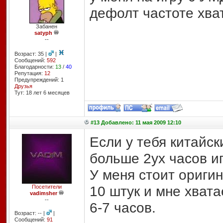
дефолт частоте хват
Забанен
satyph
--
Возраст: 35 |
|
Сообщений:
592
Благодарности:
13
/
40
Репутация:
12
Предупреждений: 1
Друзья
Тут: 18 лет 6 месяцев
#13 Добавлено: 11 мая 2009 12:10
Если у тебя китайск
больше 2ух часов и
У меня стоит ориги
10 штук и мне хвата
Посетители
vadimsher
--
6-7 часов.
Возраст: -- |
|
Сообщений:
91