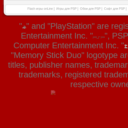
|
|
|
|
Flash игры onLine
Игры для PSP
Обои для PSP
Софт для PSP
"
" and "PlayStation" are re
Entertainment Inc. "
", PS
Computer Entertainment Inc. "
"Memory Stick Duo" logotype ar
titles, publisher names, tradema
trademarks, registered tradem
respective owner