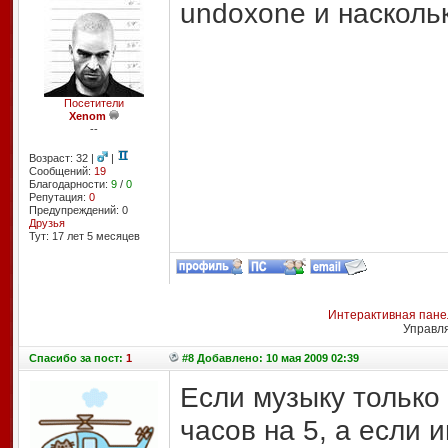
undoxone и насколь
Посетители
Xenom
--
Возраст: 32 |
|
Сообщений:
19
Благодарности:
9
/
0
Репутация:
0
Предупреждений: 0
Друзья
Тут: 17 лет 5 месяцев
Интерактивная пане
Управл
Спасибо
за пост:
1
#8 Добавлено: 10 мая 2009 02:39
Если музыку только
часов на 5, а если и