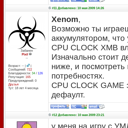
#11 Добавлено: 10 мая 2009 14:26
Xenom
,
Возможно ты играеш
аккумулятором, что
CPU CLOCK XMB вли
Забанен
Изначально стоит д
Pixil
--
ниже, и посмотреть 
Возраст: -- |
|
Сообщений:
722
потребностях.
Благодарности:
34
/
126
Репутация:
165
Предупреждений: 0
CPU CLOCK GAME эт
Друзья
Тут: 18 лет 4 месяцa
дефаулт.
#12 Добавлено: 10 мая 2009 23:21
у меня на игру с УМ