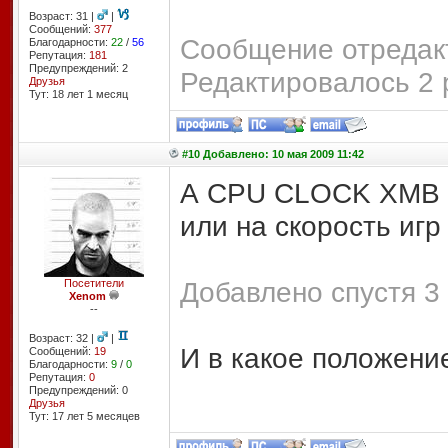
Возраст: 31 |
|
Сообщений:
377
Сообщение отредакт
Благодарности:
22
/
56
Репутация:
181
Предупреждений: 2
Редактировалось 2 
Друзья
Тут: 18 лет 1 месяц
#10 Добавлено: 10 мая 2009 11:42
А CPU CLOCK XMB вл
или на скорость игр
Добавлено спустя 3 
Посетители
Xenom
--
Возраст: 32 |
|
И в какое положен
Сообщений:
19
Благодарности:
9
/
0
Репутация:
0
Предупреждений: 0
Друзья
Тут: 17 лет 5 месяцев