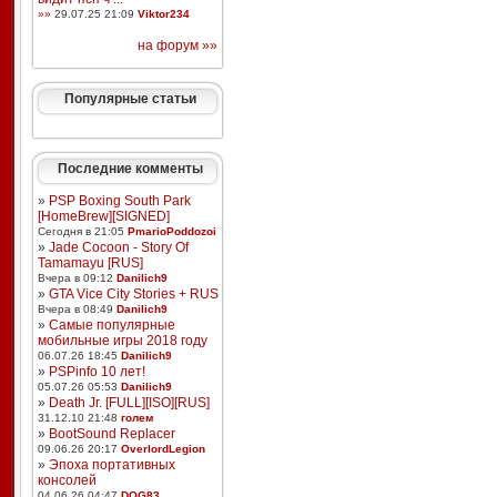
»»
29.07.25 21:09
Viktor234
на форум »»
Популярные статьи
Последние комменты
»
PSP Boxing South Park
[HomeBrew][SIGNED]
Сегодня в 21:05
PmarioPoddozoi
»
Jade Cocoon - Story Of
Tamamayu [RUS]
Вчера в 09:12
Danilich9
»
GTA Vice City Stories + RUS
Вчера в 08:49
Danilich9
»
Самые популярные
мобильные игры 2018 году
06.07.26 18:45
Danilich9
»
PSPinfo 10 лет!
05.07.26 05:53
Danilich9
»
Death Jr. [FULL][ISO][RUS]
31.12.10 21:48
голем
»
BootSound Replacer
09.06.26 20:17
OverlordLegion
»
Эпоха портативных
консолей
04.06.26 04:47
DOG83