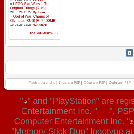
»
LEGO Star Wars II: The
Original Trilogy [RUS]
29.05.26 12:27
Mydoom
»
God of War: Chains of
Olympus [RUS] [RIP 400MB]
19.05.26 22:26
M1kkzard
все комменты »»
|
|
|
|
Flash игры onLine
Игры для PSP
Обои для PSP
Софт для PSP
"
" and "PlayStation" are re
Entertainment Inc. "
", PS
Computer Entertainment Inc. "
"Memory Stick Duo" logotype ar