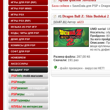
Архив файлов SaveData
ИГРЫ ДЛЯ PSP (RIP)
База сейвов
» SaveData для PSP » Dragon 
ИГРЫ PSP MINIS
ИГРЫ PSX
Dragon Ball Z: Shin Budokai 2
#1
ИГРЫ PSX (RIP)
[
13.07.11
] Автор:
ail23
МУЗЫКА ИЗ PSP ИГР
UMD serial
: 
Носитель:
об
КОДЫ, ЧИТЫ ДЛЯ PSP
Пройдено:
80
За кого прой
ДЕМО ДЛЯ PSP
Описание:
Про
КОМИКСЫ ДЛЯ PSP
вещи куплены
но есть дофига
СОФТ ДЛЯ PSP
Размер файла:
287,00 Кб
HOMEBREW
Скачали:
191 раз
АКСЕССУАРЫ
-
файл проверен - вирусов НЕТ!
МОДДИНГ PSP
PSP
info
mobi-магазин
PSP
magic
PSP
ремонт
со скидкой!
PSP
игры
(flash)
PSP
турниры
КЛУБЫ
по интересам