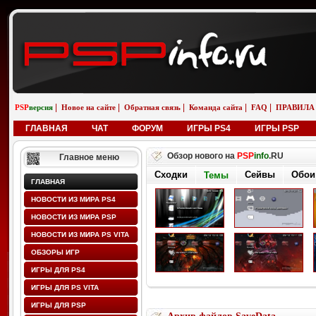
|
|
|
|
|
PSP
версия
Новое на сайте
Обратная связь
Команда сайта
FAQ
ПРАВИЛА
ГЛАВНАЯ
ЧАТ
ФОРУМ
ИГРЫ PS4
ИГРЫ PSP
Обзор нового на
PSP
info
.RU
Главное меню
Сходки
Сейвы
Обои
Темы
ГЛАВНАЯ
НОВОСТИ ИЗ МИРА PS4
НОВОСТИ ИЗ МИРА PSP
НОВОСТИ ИЗ МИРА PS VITA
ОБЗОРЫ ИГР
ИГРЫ ДЛЯ PS4
ИГРЫ ДЛЯ PS VITA
ИГРЫ ДЛЯ PSP