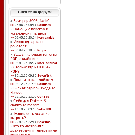
Свежее на форуме
»
Брик psp 3008, flash0
»»
27.06.26 08:14
Danilich9
»
Помощь с поиском и
установкой плагинов
»»
09.05.26 20:54
ivan dapkit
»
Микро сд карта не
работает
»»
30.04.26 18:58
Игорь
»
Stateshift лучшая гонка на
PSP, онлайн игра
»»
02.01.26 15:27
MXN_original
»
Сколько игр на вашей
PSP?
»»
30.12.25 09:39
SvyatNsk
»
Помогите с английским
»»
02.12.25 21:08
Danilich9
»
Виснет psp при входе во
Flatout
»»
29.10.25 13:06
GenS95
»
Сейв для Ratchet &
clank:size matters
»»
10.10.25 03:46
Valhall88
»
Турнир есть желание
сыграть?
»»
29.07.25 22:14
Resertos
»
что то натворил с
драйверами и теперь пк не
видит псп ч ...