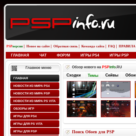
|
|
|
|
|
PSP
версия
Новое на сайте
Обратная связь
Команда сайта
FAQ
ПРАВИЛА
ГЛАВНАЯ
ЧАТ
ФОРУМ
ИГРЫ PS4
ИГРЫ PSP
Обзор нового на
PSP
info
.RU
Главное меню
Сходки
Темы
Обои
Сейвы
ГЛАВНАЯ
НОВОСТИ ИЗ МИРА PS4
НОВОСТИ ИЗ МИРА PSP
НОВОСТИ ИЗ МИРА PS VITA
ОБЗОРЫ ИГР
ИГРЫ ДЛЯ PS4
ИГРЫ ДЛЯ PS VITA
ИГРЫ ДЛЯ PSP
Поиск Обоев для PSP