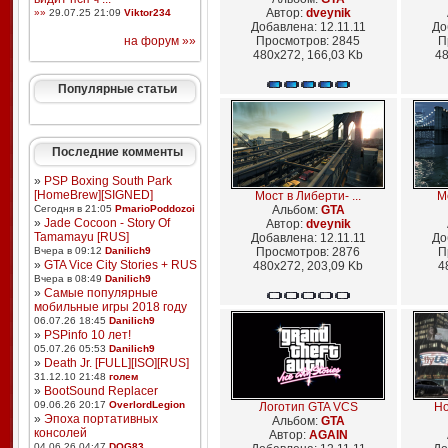
Автор:
dveynik
»»
29.07.25 21:09
Viktor234
Добавлена: 12.11.11
До
на форум »»
Просмотров: 2845
П
480x272, 166,03 Kb
48
Популярные статьи
Последние комменты
»
PSP Boxing South Park
[HomeBrew][SIGNED]
Мост в Либерти- ...
Мо
Сегодня в 21:05
PmarioPoddozoi
Альбом:
GTA
»
Jade Cocoon - Story Of
Автор:
dveynik
Tamamayu [RUS]
Добавлена: 12.11.11
До
Вчера в 09:12
Danilich9
Просмотров: 2876
П
»
GTA Vice City Stories + RUS
480x272, 203,09 Kb
4
Вчера в 08:49
Danilich9
»
Самые популярные
мобильные игры 2018 году
06.07.26 18:45
Danilich9
»
PSPinfo 10 лет!
05.07.26 05:53
Danilich9
»
Death Jr. [FULL][ISO][RUS]
31.12.10 21:48
голем
»
BootSound Replacer
09.06.26 20:17
OverlordLegion
Логотип GTA VCS
Но
»
Эпоха портативных
Альбом:
GTA
консолей
Автор:
AGAIN
04.06.26 04:47
DOG83