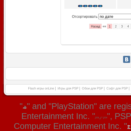
Отсортировать
Назад
««
1
2
3
4
|
|
|
|
Flash игры onLine
Игры для PSP
Обои для PSP
Софт для PSP
"
" and "PlayStation" are re
Entertainment Inc. "
", PS
Computer Entertainment Inc. "