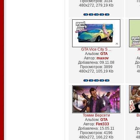
Просмотров: 3034
П
480x272, 279,19 Kb
GTA Vice City S ...
Ж
Альбом:
GTA
Автор:
maxov
А
Добавлена: 09.11.08
До
Просмотров: 3899
П
480x272, 105,19 Kb
4
Томми Версети
Вс
Альбом:
GTA
Автор:
Fint333
Добавлена: 15.05.11
До
Просмотров: 4196
П
480x272, 166,22 Kb
48