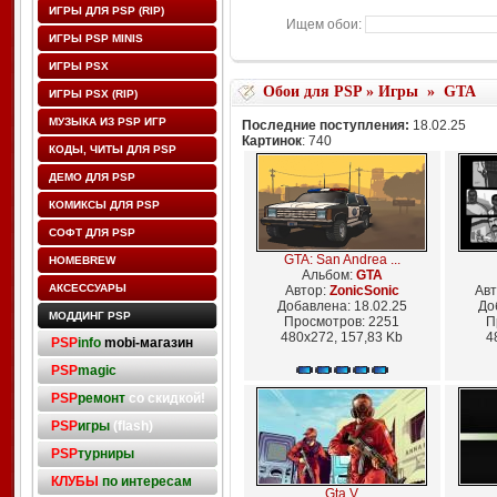
ИГРЫ ДЛЯ PSP (RIP)
Ищем обои:
ИГРЫ PSP MINIS
ИГРЫ PSX
Обои для PSP
»
Игры
»
GTA
ИГРЫ PSX (RIP)
МУЗЫКА ИЗ PSP ИГР
Последние поступления:
18.02.25
Картинок
: 740
КОДЫ, ЧИТЫ ДЛЯ PSP
ДЕМО ДЛЯ PSP
КОМИКСЫ ДЛЯ PSP
СОФТ ДЛЯ PSP
GTA: San Andrea ...
HOMEBREW
Альбом:
GTA
АКСЕССУАРЫ
Автор:
ZonicSonic
Авт
Добавлена: 18.02.25
До
МОДДИНГ PSP
Просмотров: 2251
П
480x272, 157,83 Kb
4
PSP
info
mobi-магазин
PSP
magic
PSP
ремонт
со скидкой!
PSP
игры
(flash)
PSP
турниры
КЛУБЫ
по интересам
Gta V