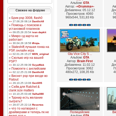
Альбом:
GTA
Автор:
-=Drumma=-
Ав
Добавлена: 05.12.12
До
Свежее на форуме
Просмотров: 4060
П
960x544, 531,83 Kb
96
»
Брик psp 3008, flash0
»»
27.06.26 08:14
Danilich9
»
Помощь с поиском и
установкой плагинов
»»
09.05.26 20:54
ivan dapkit
»
Микро сд карта не
работает
»»
30.04.26 18:58
Игорь
»
Stateshift лучшая гонка на
PSP, онлайн игра
Gta Vice City S ...
»»
02.01.26 15:27
MXN_original
Альбом:
GTA
»
Сколько игр на вашей
Автор:
Brain First
А
PSP?
Добавлена: 11.02.12
До
»»
30.12.25 09:39
SvyatNsk
Просмотров: 3062
П
»
Помогите с английским
480x272, 108,35 Kb
4
»»
02.12.25 21:08
Danilich9
»
Виснет psp при входе во
Flatout
»»
29.10.25 13:06
GenS95
»
Сейв для Ratchet &
clank:size matters
»»
10.10.25 03:46
Valhall88
»
Турнир есть желание
сыграть?
»»
29.07.25 22:14
Resertos
»
что то натворил с
драйверами и теперь пк не
Полицейские
Ви
видит псп ч ...
Альбом:
GTA