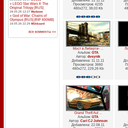
Добавлена: 12.11.11
До
»
LEGO Star Wars II: The
Просмотров: 4235
П
Original Trilogy [RUS]
480x272, 38,03 Kb
48
29.05.26 12:27
Mydoom
»
God of War: Chains of
Olympus [RUS] [RIP 400MB]
19.05.26 22:26
M1kkzard
все комменты »»
Мост в Либерти- ...
Ло
Альбом:
GTA
Автор:
dveynik
Добавлена: 11.11.11
До
Просмотров: 3660
П
480x272, 229,26 Kb
4
Grand Theft Aut ...
Альбом:
GTA
Автор:
Carl CJ Johnson
Добавлена: 22.08.11
До