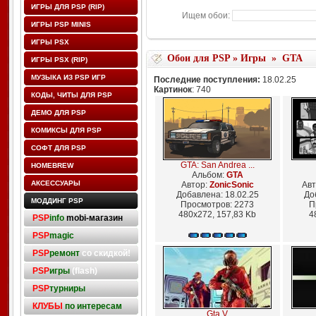
ИГРЫ ДЛЯ PSP (RIP)
Ищем обои:
ИГРЫ PSP MINIS
ИГРЫ PSX
Обои для PSP
»
Игры
»
GTA
ИГРЫ PSX (RIP)
МУЗЫКА ИЗ PSP ИГР
Последние поступления:
18.02.25
Картинок
: 740
КОДЫ, ЧИТЫ ДЛЯ PSP
ДЕМО ДЛЯ PSP
КОМИКСЫ ДЛЯ PSP
СОФТ ДЛЯ PSP
GTA: San Andrea ...
HOMEBREW
Альбом:
GTA
АКСЕССУАРЫ
Автор:
ZonicSonic
Авт
Добавлена: 18.02.25
До
МОДДИНГ PSP
Просмотров: 2273
П
480x272, 157,83 Kb
4
PSP
info
mobi-магазин
PSP
magic
PSP
ремонт
со скидкой!
PSP
игры
(flash)
PSP
турниры
КЛУБЫ
по интересам
Gta V