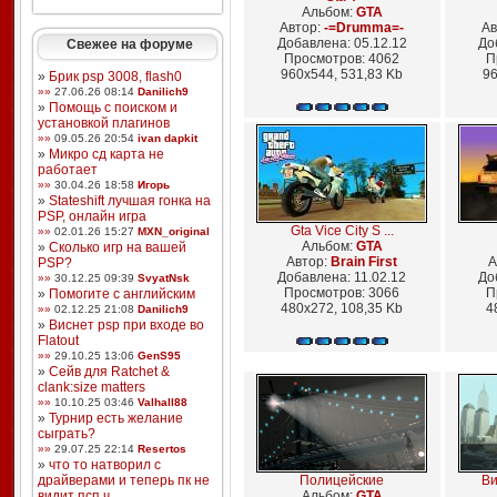
Альбом:
GTA
Автор:
-=Drumma=-
Ав
Добавлена: 05.12.12
До
Свежее на форуме
Просмотров: 4062
П
960x544, 531,83 Kb
96
»
Брик psp 3008, flash0
»»
27.06.26 08:14
Danilich9
»
Помощь с поиском и
установкой плагинов
»»
09.05.26 20:54
ivan dapkit
»
Микро сд карта не
работает
»»
30.04.26 18:58
Игорь
»
Stateshift лучшая гонка на
PSP, онлайн игра
Gta Vice City S ...
»»
02.01.26 15:27
MXN_original
Альбом:
GTA
»
Сколько игр на вашей
Автор:
Brain First
А
PSP?
Добавлена: 11.02.12
До
»»
30.12.25 09:39
SvyatNsk
Просмотров: 3066
П
»
Помогите с английским
480x272, 108,35 Kb
4
»»
02.12.25 21:08
Danilich9
»
Виснет psp при входе во
Flatout
»»
29.10.25 13:06
GenS95
»
Сейв для Ratchet &
clank:size matters
»»
10.10.25 03:46
Valhall88
»
Турнир есть желание
сыграть?
»»
29.07.25 22:14
Resertos
»
что то натворил с
драйверами и теперь пк не
Полицейские
Ви
видит псп ч ...
Альбом:
GTA