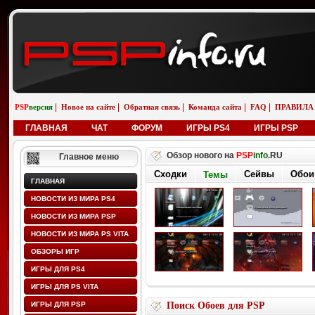
|
|
|
|
|
PSP
версия
Новое на сайте
Обратная связь
Команда сайта
FAQ
ПРАВИЛА
ГЛАВНАЯ
ЧАТ
ФОРУМ
ИГРЫ PS4
ИГРЫ PSP
Обзор нового на
PSP
info
.RU
Главное меню
Сходки
Сейвы
Обои
Темы
ГЛАВНАЯ
НОВОСТИ ИЗ МИРА PS4
НОВОСТИ ИЗ МИРА PSP
НОВОСТИ ИЗ МИРА PS VITA
ОБЗОРЫ ИГР
ИГРЫ ДЛЯ PS4
ИГРЫ ДЛЯ PS VITA
ИГРЫ ДЛЯ PSP
Поиск Обоев для PSP