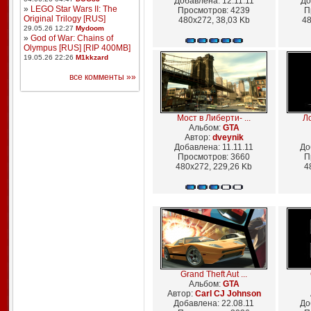
Добавлена: 12.11.11
До
»
LEGO Star Wars II: The
Просмотров: 4239
П
Original Trilogy [RUS]
480x272, 38,03 Kb
48
29.05.26 12:27
Mydoom
»
God of War: Chains of
Olympus [RUS] [RIP 400MB]
19.05.26 22:26
M1kkzard
все комменты »»
Мост в Либерти- ...
Ло
Альбом:
GTA
Автор:
dveynik
Добавлена: 11.11.11
До
Просмотров: 3660
П
480x272, 229,26 Kb
4
Grand Theft Aut ...
Альбом:
GTA
Автор:
Carl CJ Johnson
Добавлена: 22.08.11
До