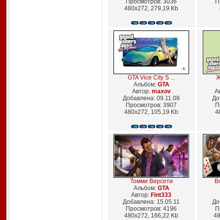
Просмотров: 3036
П
480x272, 279,19 Kb
GTA Vice City S ...
Ж
Альбом:
GTA
Автор:
maxov
А
Добавлена: 09.11.08
До
Просмотров: 3907
П
480x272, 105,19 Kb
4
Томми Версети
Вс
Альбом:
GTA
Автор:
Fint333
Добавлена: 15.05.11
До
Просмотров: 4196
П
480x272, 166,22 Kb
48