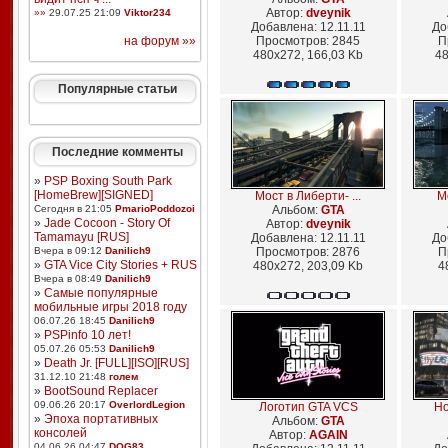
Автор:
dveynik
»»
29.07.25 21:09
Viktor234
Добавлена: 12.11.11
До
на форум »»
Просмотров: 2845
П
480x272, 166,03 Kb
48
Популярные статьи
Последние комменты
»
PSP Boxing South Park
[HomeBrew][SIGNED]
Мост в Либерти- ...
Мо
Сегодня в 21:05
PmarioPoddozoi
Альбом:
GTA
»
Jade Cocoon - Story Of
Автор:
dveynik
Tamamayu [RUS]
Добавлена: 12.11.11
До
Вчера в 09:12
Danilich9
Просмотров: 2876
П
»
GTA Vice City Stories + RUS
480x272, 203,09 Kb
4
Вчера в 08:49
Danilich9
»
Самые популярные
мобильные игры 2018 году
06.07.26 18:45
Danilich9
»
PSPinfo 10 лет!
05.07.26 05:53
Danilich9
»
Death Jr. [FULL][ISO][RUS]
31.12.10 21:48
голем
»
BootSound Replacer
09.06.26 20:17
OverlordLegion
Логотип GTA VCS
Но
»
Эпоха портативных
Альбом:
GTA
консолей
Автор:
AGAIN
04.06.26 04:47
DOG83