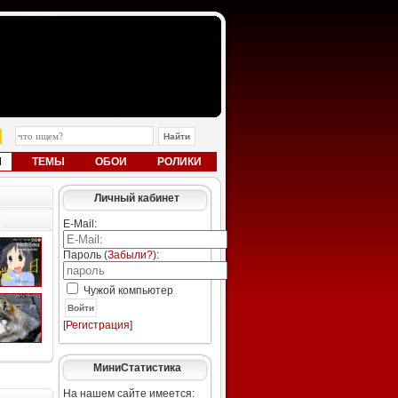
Ы
ТЕМЫ
ОБОИ
РОЛИКИ
Личный кабинет
E-Mail:
Пароль (
Забыли?
):
Чужой компьютер
Войти
[
Регистрация
]
МиниСтатистика
На нашем сайте имеется: