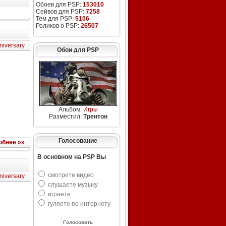
Обоев для PSP:
153010
Сейвов для PSP:
7258
Тем для PSP:
5106
Роликов о PSP:
26507
niversary
Обои для PSP
Альбом:
Игры
Разместил:
Трентон
Голосование
обнее »»
В основном на PSP Вы
смотрите видео
niversary
слушаете музыку
играете
гуляете по интернету