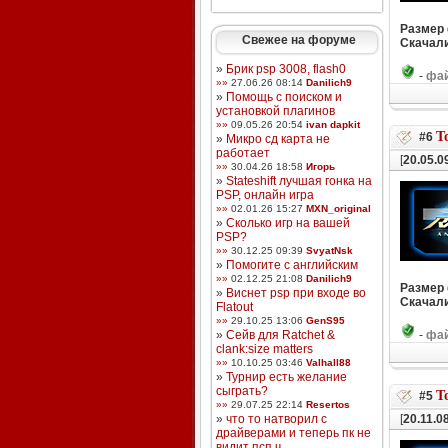
Размер
Свежее на форуме
Скачали
»
Брик psp 3008, flash0
-
фай
»»
27.06.26 08:14
Danilich9
»
Помощь с поиском и
установкой плагинов
»»
09.05.26 20:54
ivan dapkit
T
#6
»
Микро сд карта не
работает
[
20.05.0
»»
30.04.26 18:58
Игорь
»
Stateshift лучшая гонка на
PSP, онлайн игра
»»
02.01.26 15:27
MXN_original
»
Сколько игр на вашей
PSP?
»»
30.12.25 09:39
SvyatNsk
»
Помогите с английским
»»
02.12.25 21:08
Danilich9
Размер
»
Виснет psp при входе во
Скачали
Flatout
»»
29.10.25 13:06
GenS95
»
Сейв для Ratchet &
-
фай
clank:size matters
»»
10.10.25 03:46
Valhall88
»
Турнир есть желание
сыграть?
T
#5
»»
29.07.25 22:14
Resertos
»
что то натворил с
[
20.11.0
драйверами и теперь пк не
видит псп ч ...