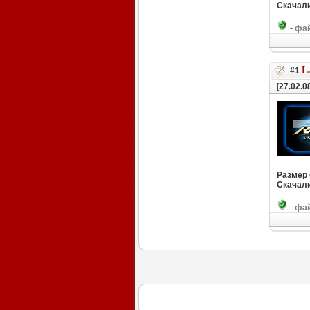
Скачали
-
фай
L
#1
[
27.02.0
Размер
Скачали
-
фай