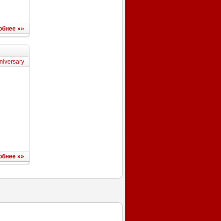
обнее »»
niversary
обнее »»