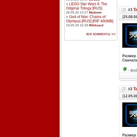
»
LEGO Star Wars II: The
Original Trilogy [RUS]
T
#3
29.05.26 12:27
Mydoom
»
God of War: Chains of
[
25.08.0
Olympus [RUS] [RIP 400MB]
19.05.26 22:26
M1kkzard
все комменты »»
Размер
Скачали
-
фай
T
#2
[
12.05.0
Размер