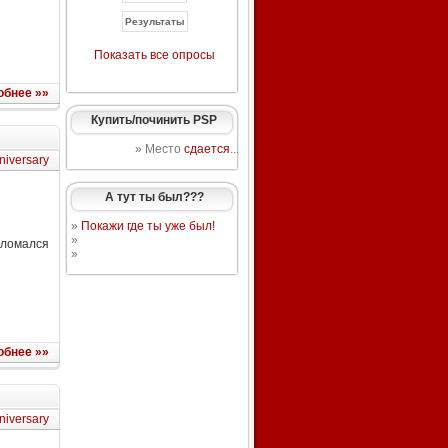
Показать все опросы
обнее »»
Купить/починить PSP
» Место
сдается
...
niversary
А тут ты был???
»
Покажи где ты уже был!
»
сломался
»
обнее »»
niversary