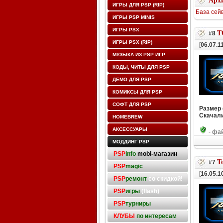
Архи
ИГРЫ ДЛЯ PSP (RIP)
База сей
ИГРЫ PSP MINIS
ИГРЫ PSX
T
#8
ИГРЫ PSX (RIP)
[
06.07.1
МУЗЫКА ИЗ PSP ИГР
КОДЫ, ЧИТЫ ДЛЯ PSP
ДЕМО ДЛЯ PSP
КОМИКСЫ ДЛЯ PSP
СОФТ ДЛЯ PSP
Размер
Скачали
HOMEBREW
АКСЕССУАРЫ
-
фай
МОДДИНГ PSP
PSP
info
mobi-магазин
T
#7
PSP
magic
[
16.05.1
PSP
ремонт
со скидкой!
PSP
игры
(flash)
PSP
турниры
КЛУБЫ
по интересам