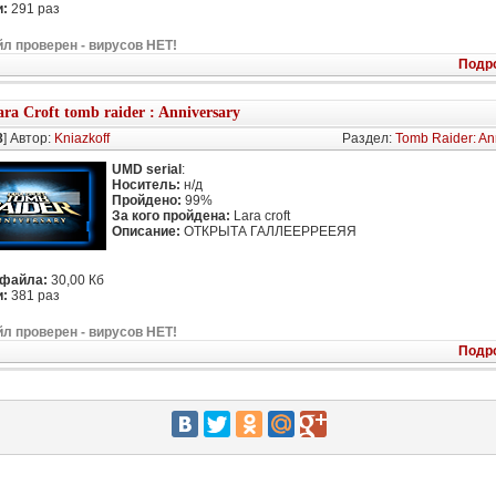
:
291 раз
л проверен - вирусов НЕТ!
Подр
ara Croft tomb raider : Anniversary
8
] Автор:
Kniazkoff
Раздел:
Tomb Raider: An
UMD serial
:
Носитель:
н/д
Пройдено:
99%
За кого пройдена:
Lara croft
Описание:
ОТКРЫТА ГАЛЛЕЕРРЕЕЯЯ
 файла:
30,00 Кб
:
381 раз
л проверен - вирусов НЕТ!
Подр