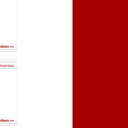
обнее »»
niversary
обнее »»