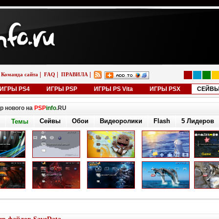
|
|
|
Команда сайта
FAQ
ПРАВИЛА
ИГРЫ PS4
ИГРЫ PSP
ИГРЫ PS Vita
ИГРЫ PSX
СЕЙВ
р нового на
PSP
info
.RU
Сейвы
Обои
Видеоролики
Flash
5 Лидеров
Темы