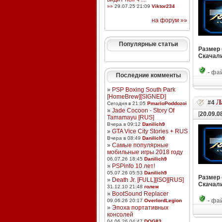
»»
29.07.25 21:09
Viktor234
на форум »»
Популярные статьи
Размер
Скачали
-
фай
Последние комменты
»
PSP Boxing South Park
[HomeBrew][SIGNED]
Л
#4
Сегодня в 21:05
PmarioPoddozoi
»
Jade Cocoon - Story Of
[
20.09.0
Tamamayu [RUS]
Вчера в 09:12
Danilich9
»
GTA Vice City Stories + RUS
Вчера в 08:49
Danilich9
»
Самые популярные
мобильные игры 2018 году
06.07.26 18:45
Danilich9
»
PSPinfo 10 лет!
05.07.26 05:53
Danilich9
Размер
»
Death Jr. [FULL][ISO][RUS]
Скачали
31.12.10 21:48
голем
»
BootSound Replacer
-
фай
09.06.26 20:17
OverlordLegion
»
Эпоха портативных
консолей
04.06.26 04:47
DOG83