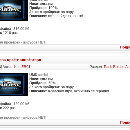
Носитель:
н/д
Пройдено:
100%
За кого пройдена:
за лару
Описание:
всё пройдено на сто!
 файла:
316,00 Кб
:
1218 раз
л проверен - вирусов НЕТ!
Подр
ара крофт анивёрсари
8
] Автор:
KILLER01
Раздел:
Tomb Raider: An
UMD serial
:
Носитель:
н/д
Пройдено:
50%
За кого пройдена:
за лару
Описание:
Клаасная игра, особенно её героиня
 файла:
129,00 Кб
:
222 раз
л проверен - вирусов НЕТ!
Подр