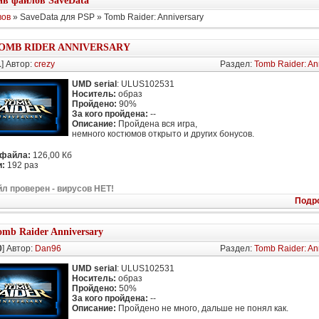
в файлов SaveData
вов
» SaveData для PSP » Tomb Raider: Anniversary
OMB RIDER ANNIVERSARY
1
] Автор:
crezy
Раздел:
Tomb Raider: An
UMD serial
: ULUS102531
Носитель:
образ
Пройдено:
90%
За кого пройдена:
--
Описание:
Пройдена вся игра,
немного костюмов открыто и других бонусов.
 файла:
126,00 Кб
:
192 раз
л проверен - вирусов НЕТ!
Подр
omb Raider Anniversary
0
] Автор:
Dan96
Раздел:
Tomb Raider: An
UMD serial
: ULUS102531
Носитель:
образ
Пройдено:
50%
За кого пройдена:
--
Описание:
Пройдено не много, дальше не понял как.