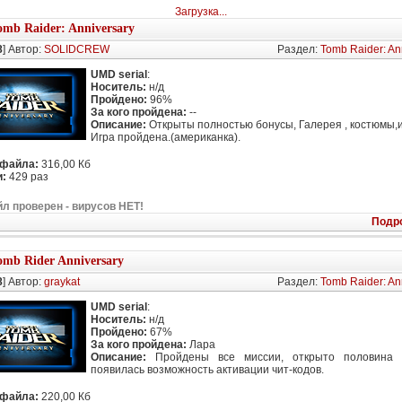
Загрузка...
omb Raider: Anniversary
8
] Автор:
SOLIDCREW
Раздел:
Tomb Raider: An
UMD serial
:
Носитель:
н/д
Пройдено:
96%
За кого пройдена:
--
Описание:
Открыты полностью бонусы, Галерея , костюмы,и 
Игра пройдена.(американка).
 файла:
316,00 Кб
:
429 раз
л проверен - вирусов НЕТ!
Подр
omb Rider Anniversary
8
] Автор:
graykat
Раздел:
Tomb Raider: An
UMD serial
:
Носитель:
н/д
Пройдено:
67%
За кого пройдена:
Лара
Описание:
Пройдены все миссии, открыто половина б
появилась возможность активации чит-кодов.
 файла:
220,00 Кб