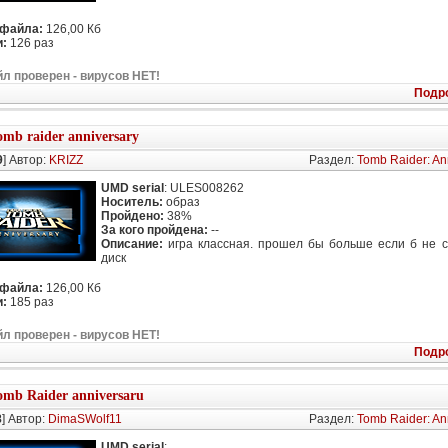
 файла:
126,00 Кб
:
126 раз
л проверен - вирусов НЕТ!
Подр
omb raider anniversary
9
] Автор:
KRIZZ
Раздел:
Tomb Raider: An
UMD serial
: ULES008262
Носитель:
образ
Пройдено:
38%
За кого пройдена:
--
Описание:
игра классная. прошел бы больше если б не 
диск
 файла:
126,00 Кб
:
185 раз
л проверен - вирусов НЕТ!
Подр
omb Raider anniversaru
8
] Автор:
DimaSWolf11
Раздел:
Tomb Raider: An
UMD serial
: