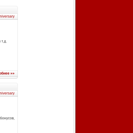
niversary
т.д.
обнее »»
niversary
онусов,