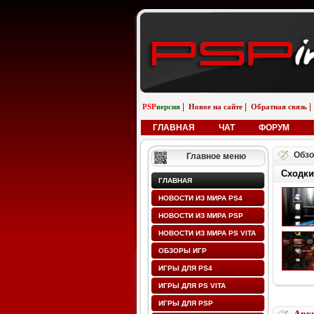
|
|
|
PSP
версия
Новое на сайте
Обратная связь
ГЛАВНАЯ
ЧАТ
ФОРУМ
Обзо
Главное меню
Сходки
ГЛАВНАЯ
НОВОСТИ ИЗ МИРА PS4
НОВОСТИ ИЗ МИРА PSP
НОВОСТИ ИЗ МИРА PS VITA
ОБЗОРЫ ИГР
ИГРЫ ДЛЯ PS4
ИГРЫ ДЛЯ PS VITA
ИГРЫ ДЛЯ PSP