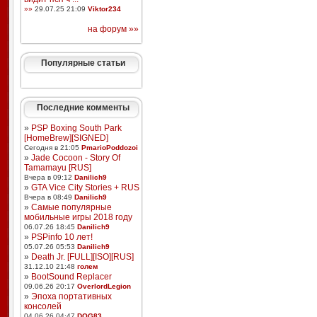
»»
29.07.25 21:09
Viktor234
на форум »»
Популярные статьи
Последние комменты
»
PSP Boxing South Park
[HomeBrew][SIGNED]
Сегодня в 21:05
PmarioPoddozoi
»
Jade Cocoon - Story Of
Tamamayu [RUS]
Вчера в 09:12
Danilich9
»
GTA Vice City Stories + RUS
Вчера в 08:49
Danilich9
»
Самые популярные
мобильные игры 2018 году
06.07.26 18:45
Danilich9
»
PSPinfo 10 лет!
05.07.26 05:53
Danilich9
»
Death Jr. [FULL][ISO][RUS]
31.12.10 21:48
голем
»
BootSound Replacer
09.06.26 20:17
OverlordLegion
»
Эпоха портативных
консолей
04.06.26 04:47
DOG83