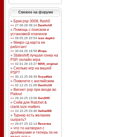
Свежее на форуме
»
Брик psp 3008, flash0
»»
27.06.26 08:14
Danilich9
»
Помощь с поиском и
установкой плагинов
»»
09.05.26 20:54
ivan dapkit
»
Микро сд карта не
работает
»»
30.04.26 18:58
Игорь
»
Stateshift лучшая гонка на
PSP, онлайн игра
»»
02.01.26 15:27
MXN_original
»
Сколько игр на вашей
PSP?
»»
30.12.25 09:39
SvyatNsk
»
Помогите с английским
»»
02.12.25 21:08
Danilich9
»
Виснет psp при входе во
Flatout
»»
29.10.25 13:06
GenS95
»
Сейв для Ratchet &
clank:size matters
»»
10.10.25 03:46
Valhall88
»
Турнир есть желание
сыграть?
»»
29.07.25 22:14
Resertos
»
что то натворил с
драйверами и теперь пк не
видит псп ч ...