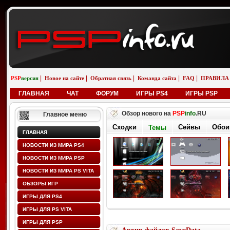
|
|
|
|
|
PSP
версия
Новое на сайте
Обратная связь
Команда сайта
FAQ
ПРАВИЛА
ГЛАВНАЯ
ЧАТ
ФОРУМ
ИГРЫ PS4
ИГРЫ PSP
Обзор нового на
PSP
info
.RU
Главное меню
Сходки
Сейвы
Обои
Темы
ГЛАВНАЯ
НОВОСТИ ИЗ МИРА PS4
НОВОСТИ ИЗ МИРА PSP
НОВОСТИ ИЗ МИРА PS VITA
ОБЗОРЫ ИГР
ИГРЫ ДЛЯ PS4
ИГРЫ ДЛЯ PS VITA
ИГРЫ ДЛЯ PSP