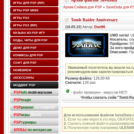
Архив файлов SaveData
ИГРЫ ДЛЯ PSP (RIP)
Архив Сейвов для PSP
»
SaveData для P
ИГРЫ PSP MINIS
ИГРЫ PSX
Tomb Raider Anniversary
ИГРЫ PSX (RIP)
[
16.05.10
] Автор:
Dan96
МУЗЫКА ИЗ PSP ИГР
UMD serial
: 
Носитель:
об
КОДЫ, ЧИТЫ ДЛЯ PSP
Пройдено:
5
За кого прой
ДЕМО ДЛЯ PSP
Описание:
Про
КОМИКСЫ ДЛЯ PSP
СОФТ ДЛЯ PSP
Уважаемый посетитель вы вошли на с
HOMEBREW
рекомендуем вам зарегистрироваться 
АКСЕССУАРЫ
Размер файла:
126,00 Кб
Скачали:
126 раз
МОДДИНГ PSP
PSP
info
mobi-магазин
-
файл проверен - вирусов НЕТ!
Чтобы скачать сейв "Tomb Ra
PSP
magic
PSP
ремонт
со скидкой!
PSP
игры
(flash)
Для использования файлов SaveData 
1.
Если ты уже играл в эту игру, ОБЯЗАТ
PSP
турниры
2.
Скачать нужный файл и разархивирова
3.
Полученную папку (например
ULES00
КЛУБЫ
по интересам