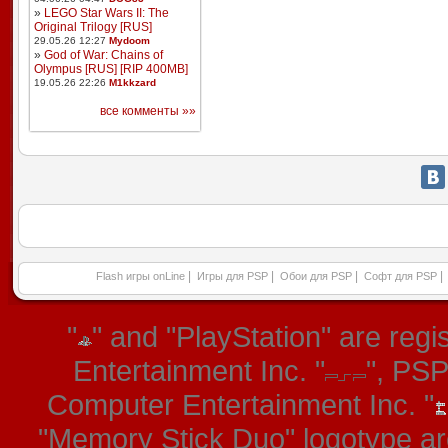
»
LEGO Star Wars II: The
Original Trilogy [RUS]
29.05.26 12:27
Mydoom
»
God of War: Chains of
Olympus [RUS] [RIP 400MB]
19.05.26 22:26
M1kkzard
все комменты »»
|
|
|
|
Flash игры onLine
Игры для PSP
Обои для PSP
Софт для PSP
"
" and "PlayStation" are re
Entertainment Inc. "
", PS
Computer Entertainment Inc. "
"Memory Stick Duo" logotype ar