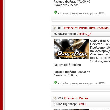
Размер файла:
471,00 Кб
Скачали:
215 раз
-
файл проверен - вирусов НЕТ!
Prince of Persia Rival Swords
#18
[
02.05.10
] Автор:
Altair47_2
UMD serial
: 
Носитель:
об
Пройдено:
10
За кого прой
Описание:
пр
открыты все 
1700 кредитов
для русской версии
Размер файла:
236,00 Кб
Скачали:
156 раз
-
файл проверен - вирусов НЕТ!
Prince of Percia
#17
[
18.02.10
] Автор:
FetaLL