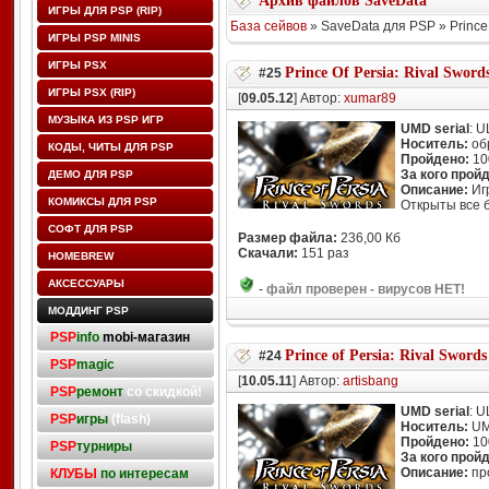
Архив файлов SaveData
ИГРЫ ДЛЯ PSP (RIP)
База сейвов
» SaveData для PSP » Prince 
ИГРЫ PSP MINIS
ИГРЫ PSX
Prince Of Persia: Rival Sword
#25
ИГРЫ PSX (RIP)
[
09.05.12
] Автор:
xumar89
МУЗЫКА ИЗ PSP ИГР
UMD serial
: 
Носитель:
об
КОДЫ, ЧИТЫ ДЛЯ PSP
Пройдено:
10
За кого прой
ДЕМО ДЛЯ PSP
Описание:
Игр
КОМИКСЫ ДЛЯ PSP
Открыты все 
СОФТ ДЛЯ PSP
Размер файла:
236,00 Кб
Скачали:
151 раз
HOMEBREW
АКСЕССУАРЫ
-
файл проверен - вирусов НЕТ!
МОДДИНГ PSP
PSP
info
mobi-магазин
Prince of Persia: Rival Swords
#24
PSP
magic
[
10.05.11
] Автор:
artisbang
PSP
ремонт
со скидкой!
UMD serial
: 
PSP
игры
(flash)
Носитель:
U
Пройдено:
10
PSP
турниры
За кого прой
Описание:
про
КЛУБЫ
по интересам