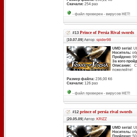
Скачали:
254 раз
-
файл проверен - вирусов НЕТ!
Prince of Persia Rival swords
#13
[
10.07.09
] Автор:
spider98
UMD serial
: 
Носитель:
об
Пройдено:
9
За кого прой
Описание:
Са
пожелейте!
Размер файла:
236,00 Кб
Скачали:
126 раз
-
файл проверен - вирусов НЕТ!
prince of persia rival swords
#12
[
20.05.09
] Автор:
KRIZZ
UMD serial
: 
Носитель:
об
Пройдено:
50