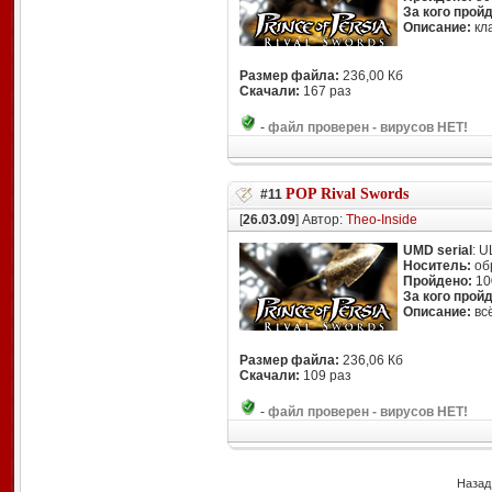
За кого прой
Описание:
кл
Размер файла:
236,00 Кб
Скачали:
167 раз
-
файл проверен - вирусов НЕТ!
POP Rival Swords
#11
[
26.03.09
] Автор:
Theo-Inside
UMD serial
: 
Носитель:
об
Пройдено:
10
За кого прой
Описание:
вс
Размер файла:
236,06 Кб
Скачали:
109 раз
-
файл проверен - вирусов НЕТ!
Назад