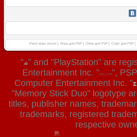
|
|
|
|
Flash игры onLine
Игры для PSP
Обои для PSP
Софт для PSP
"
" and "PlayStation" are re
Entertainment Inc. "
", PS
Computer Entertainment Inc. "
"Memory Stick Duo" logotype ar
titles, publisher names, tradema
trademarks, registered tradem
respective owner