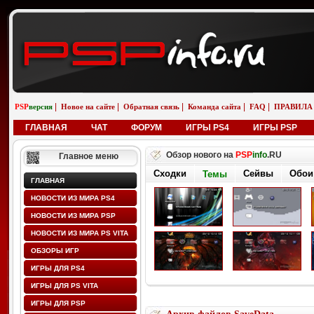
|
|
|
|
|
PSP
версия
Новое на сайте
Обратная связь
Команда сайта
FAQ
ПРАВИЛА
ГЛАВНАЯ
ЧАТ
ФОРУМ
ИГРЫ PS4
ИГРЫ PSP
Обзор нового на
PSP
info
.RU
Главное меню
Сходки
Сейвы
Обои
Темы
ГЛАВНАЯ
НОВОСТИ ИЗ МИРА PS4
НОВОСТИ ИЗ МИРА PSP
НОВОСТИ ИЗ МИРА PS VITA
ОБЗОРЫ ИГР
ИГРЫ ДЛЯ PS4
ИГРЫ ДЛЯ PS VITA
ИГРЫ ДЛЯ PSP