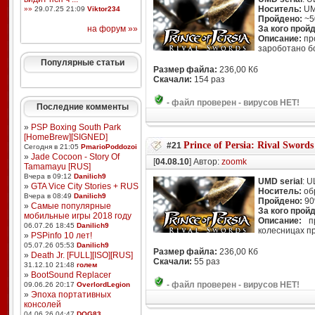
Носитель:
U
»»
29.07.25 21:09
Viktor234
Пройдено:
~5
на форум »»
За кого прой
Описание:
пр
зароботано б
Популярные статьи
Размер файла:
236,00 Кб
Скачали:
154 раз
-
файл проверен - вирусов НЕТ!
Последние комменты
»
PSP Boxing South Park
[HomeBrew][SIGNED]
Prince of Persia: Rival Swords
#21
Сегодня в 21:05
PmarioPoddozoi
»
Jade Cocoon - Story Of
[
04.08.10
] Автор:
zoomk
Tamamayu [RUS]
Вчера в 09:12
Danilich9
UMD serial
: 
»
GTA Vice City Stories + RUS
Носитель:
об
Вчера в 08:49
Danilich9
Пройдено:
9
»
Самые популярные
За кого прой
мобильные игры 2018 году
Описание:
пр
06.07.26 18:45
Danilich9
колесницах п
»
PSPinfo 10 лет!
05.07.26 05:53
Danilich9
Размер файла:
236,00 Кб
»
Death Jr. [FULL][ISO][RUS]
Скачали:
55 раз
31.12.10 21:48
голем
»
BootSound Replacer
-
файл проверен - вирусов НЕТ!
09.06.26 20:17
OverlordLegion
»
Эпоха портативных
консолей
04.06.26 04:47
DOG83