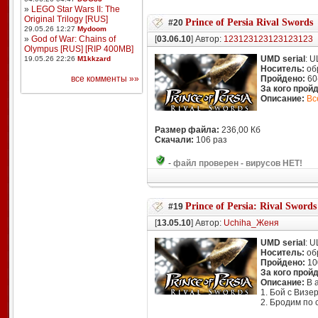
»
LEGO Star Wars II: The
Original Trilogy [RUS]
Prince of Persia Rival Swords
#20
29.05.26 12:27
Mydoom
»
God of War: Chains of
[
03.06.10
] Автор:
123123123123123123
Olympus [RUS] [RIP 400MB]
UMD serial
: 
19.05.26 22:26
M1kkzard
Носитель:
об
все комменты »»
Пройдено:
60
За кого прой
Описание:
Вс
Размер файла:
236,00 Кб
Скачали:
106 раз
-
файл проверен - вирусов НЕТ!
Prince of Persia: Rival Swords
#19
[
13.05.10
] Автор:
Uchiha_Женя
UMD serial
: 
Носитель:
об
Пройдено:
10
За кого прой
Описание:
В а
1. Бой с Визе
2. Бродим по