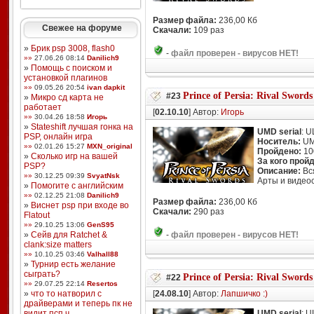
Размер файла:
236,00 Кб
Свежее на форуме
Скачали:
109 раз
»
Брик psp 3008, flash0
-
файл проверен - вирусов НЕТ!
»»
27.06.26 08:14
Danilich9
»
Помощь с поиском и
установкой плагинов
»»
09.05.26 20:54
ivan dapkit
Prince of Persia: Rival Swords
#23
»
Микро сд карта не
работает
[
02.10.10
] Автор:
Игорь
»»
30.04.26 18:58
Игорь
»
Stateshift лучшая гонка на
UMD serial
: 
PSP, онлайн игра
Носитель:
U
»»
02.01.26 15:27
MXN_original
Пройдено:
10
»
Сколько игр на вашей
За кого прой
PSP?
Описание:
Вся
»»
30.12.25 09:39
SvyatNsk
Арты и видео
»
Помогите с английским
»»
02.12.25 21:08
Danilich9
Размер файла:
236,00 Кб
»
Виснет psp при входе во
Скачали:
290 раз
Flatout
»»
29.10.25 13:06
GenS95
»
Сейв для Ratchet &
-
файл проверен - вирусов НЕТ!
clank:size matters
»»
10.10.25 03:46
Valhall88
»
Турнир есть желание
сыграть?
Prince of Persia: Rival Swords
#22
»»
29.07.25 22:14
Resertos
»
что то натворил с
[
24.08.10
] Автор:
Лапшичко :)
драйверами и теперь пк не
видит псп ч ...
UMD serial
: 