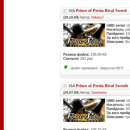
Prince of Persia Rival Sword
#15
[
29.10.09
] Автор:
Hikaru7
UMD serial
: 
Носитель:
об
Пройдено:
10
За кого прой
Описание:
Вся
Размер файла:
236,00 Кб
Скачали:
281 раз
-
файл проверен - вирусов НЕТ!
Prince of Persia Rival Swrods
#14
[
29.07.09
] Автор:
Deemany
UMD serial
: 
Носитель:
об
Пройдено:
4
За кого прой
Описание:
пр
Размер файла:
236,22 Кб