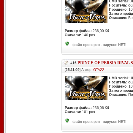
UMD serial
: 
Носитель:
об
Пройдено:
10
За кого прой
Описание:
Вс
Размер файла:
236,00 Кб
Скачали:
140 раз
-
файл проверен - вирусов НЕТ!
PRINCE OF PERSIA RIVAL
#16
[
25.11.09
] Автор:
GTA22
UMD serial
: 
Носитель:
об
Пройдено:
10
За кого прой
Описание:
По
Размер файла:
236,06 Кб
Скачали:
101 раз
-
файл проверен - вирусов НЕТ!