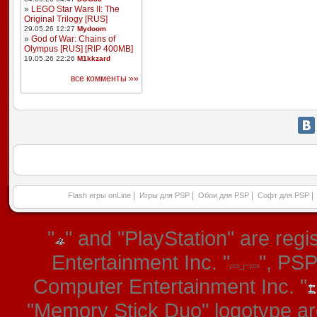
»
LEGO Star Wars II: The
Original Trilogy [RUS]
29.05.26 12:27
Mydoom
»
God of War: Chains of
Olympus [RUS] [RIP 400MB]
19.05.26 22:26
M1kkzard
все комменты »»
|
|
|
|
Flash игры onLine
Игры для PSP
Обои для PSP
Софт для PSP
"
" and "PlayStation" are re
Entertainment Inc. "
", PS
Computer Entertainment Inc. "
"Memory Stick Duo" logotype ar