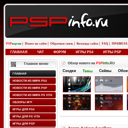
|
|
|
|
|
PSP
версия
Новое на сайте
Обратная связь
Команда сайта
FAQ
ПРАВИЛА
ГЛАВНАЯ
ЧАТ
ФОРУМ
ИГРЫ PS4
ИГРЫ PSP
Обзор нового на
PSP
info
.RU
Главное меню
Сходки
Сейвы
Обои
Темы
ГЛАВНАЯ
НОВОСТИ ИЗ МИРА PS4
НОВОСТИ ИЗ МИРА PSP
НОВОСТИ ИЗ МИРА PS VITA
ОБЗОРЫ ИГР
ИГРЫ ДЛЯ PS4
ИГРЫ ДЛЯ PS VITA
ИГРЫ ДЛЯ PSP