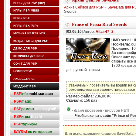
Архив файлов SaveData
ИГРЫ ДЛЯ PSP (RIP)
Архив Сейвов для PSP
»
SaveData для P
ИГРЫ PSP MINIS
Swords
ИГРЫ PSX
Prince of Persia Rival Swords
ИГРЫ PSX (RIP)
[
02.05.10
] Автор:
Altair47_2
МУЗЫКА ИЗ PSP ИГР
UMD serial
: 
КОДЫ, ЧИТЫ ДЛЯ PSP
Носитель:
об
Пройдено:
10
ДЕМО ДЛЯ PSP
За кого прой
КОМИКСЫ ДЛЯ PSP
Описание:
пр
открыты все 
СОФТ ДЛЯ PSP
1700 кредитов
для русской версии
HOMEBREW
АКСЕССУАРЫ
Уважаемый посетитель вы вошли на с
МОДДИНГ PSP
рекомендуем вам зарегистрироваться 
PSP
info
mobi-магазин
Размер файла:
236,00 Кб
Скачали:
156 раз
PSP
magic
PSP
ремонт
со скидкой!
-
файл проверен - вирусов НЕТ!
Чтобы скачать сейв "Prince of Pe
PSP
игры
(flash)
PSP
турниры
КЛУБЫ
по интересам
Для использования файлов SaveData 