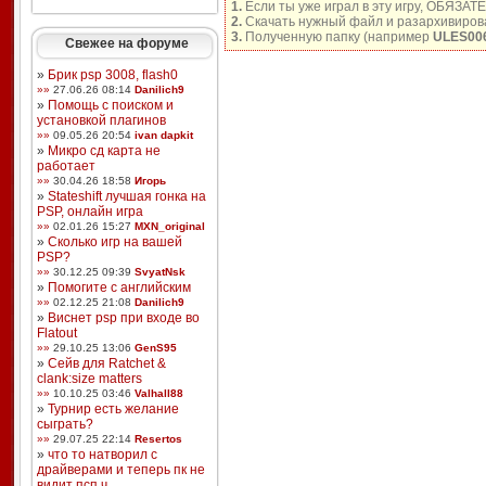
1.
Если ты уже играл в эту игру, ОБЯЗАТ
2.
Скачать нужный файл и разархивирова
3.
Полученную папку (например
ULES00
Свежее на форуме
»
Брик psp 3008, flash0
»»
27.06.26 08:14
Danilich9
»
Помощь с поиском и
установкой плагинов
»»
09.05.26 20:54
ivan dapkit
»
Микро сд карта не
работает
»»
30.04.26 18:58
Игорь
»
Stateshift лучшая гонка на
PSP, онлайн игра
»»
02.01.26 15:27
MXN_original
»
Сколько игр на вашей
PSP?
»»
30.12.25 09:39
SvyatNsk
»
Помогите с английским
»»
02.12.25 21:08
Danilich9
»
Виснет psp при входе во
Flatout
»»
29.10.25 13:06
GenS95
»
Сейв для Ratchet &
clank:size matters
»»
10.10.25 03:46
Valhall88
»
Турнир есть желание
сыграть?
»»
29.07.25 22:14
Resertos
»
что то натворил с
драйверами и теперь пк не
видит псп ч ...