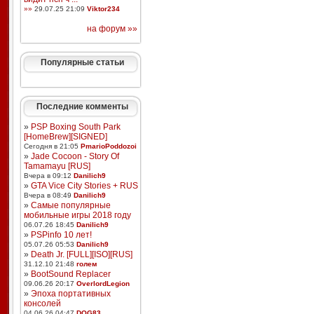
»»
29.07.25 21:09
Viktor234
на форум »»
Популярные статьи
Последние комменты
»
PSP Boxing South Park
[HomeBrew][SIGNED]
Сегодня в 21:05
PmarioPoddozoi
»
Jade Cocoon - Story Of
Tamamayu [RUS]
Вчера в 09:12
Danilich9
»
GTA Vice City Stories + RUS
Вчера в 08:49
Danilich9
»
Самые популярные
мобильные игры 2018 году
06.07.26 18:45
Danilich9
»
PSPinfo 10 лет!
05.07.26 05:53
Danilich9
»
Death Jr. [FULL][ISO][RUS]
31.12.10 21:48
голем
»
BootSound Replacer
09.06.26 20:17
OverlordLegion
»
Эпоха портативных
консолей
04.06.26 04:47
DOG83