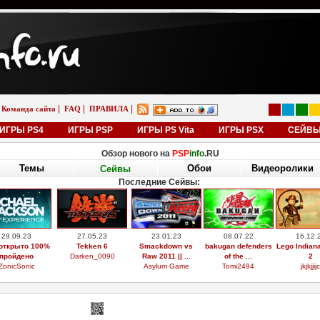
|
|
|
Команда сайта
FAQ
ПРАВИЛА
ИГРЫ PS4
ИГРЫ PSP
ИГРЫ PS Vita
ИГРЫ PSX
СЕЙВ
Обзор нового на
PSP
info
.RU
Темы
Обои
Видеоролики
Сейвы
Последние Сейвы:
29.09.23
27.05.23
23.01.23
08.07.22
16.12.
открыто 100%
Tekken 6
Smackdown vs
bakugan defenders
Lego Indian
пройдено
Darken_0090
Raw 2011 || ...
of the ...
2
ZonicSonic
Asylum Game
Tomi2494
jkjkjjijc