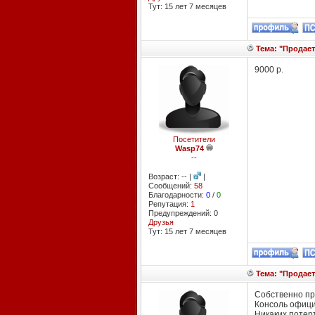
Тут: 15 лет 7 месяцев
Тема: "Продаетс
9000 р.
Посетители
Wasp74
--
Возраст: -- |
|
Сообщений:
58
Благодарности:
0
/
0
Репутация:
1
Предупреждений: 0
Друзья
Тут: 15 лет 7 месяцев
Тема: "Продаетс
Собственно про
Консоль офици
Никаких потерт