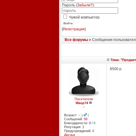
Пароль (
Забыли?
):
Чужой компьютер
Войти
[
Регистрация
]
Все форумы
»
Сообщения пользователя
Тема: "Продаетс
8500 р.
Посетители
Wasp74
--
Возраст: -- |
|
Сообщений:
58
Благодарности:
0
/
0
Репутация:
1
Предупреждений: 0
Друзья