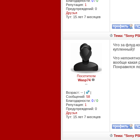
Благодарности:
0
/
0
Репутация:
1
Предупреждений: 0
Друзья
Тут: 15 лет 7 месяцев
Тема: "Sony PSP
Что за флуд-к
купленный)!
Что непонятног
вообще какая р
Понравился ло
Посетители
Wasp74
--
Возраст: -- |
|
Сообщений:
58
Благодарности:
0
/
0
Репутация:
1
Предупреждений: 0
Друзья
Тут: 15 лет 7 месяцев
Тема: "Sony PSP