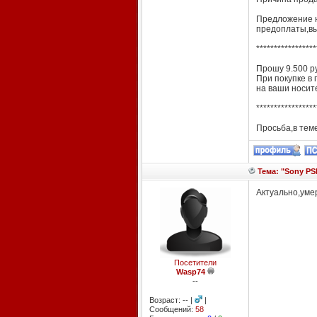
Предложение н
предоплаты,вы
*****************
Прошу 9.500 р
При покупке в 
на ваши носите
*****************
Просьба,в теме
Тема: "Sony PSP
Актуально,уме
Посетители
Wasp74
--
Возраст: -- |
|
Сообщений:
58