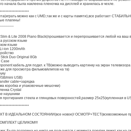
го начала была наклеена пленочка на дисплей и хранилась в чехле.
********************
та(играть можно как с UMD,так же и с карты памяти),все работает СТАБИЛЬН
ые плагины!
_
_
_
_
_
_
_
 Slim & Lite 2008 Piano Black(прошивается и перепрошивается любой на ваш
а русском языке
ском языке
 Li-ion 1200mAh
тройство
Stick Duo Original 8Gb
l Case
ponent кабель для подкл. к ТВ(можно выводить картинку на экран телевизора
 же для просмотра фильмов/клипов на тв)
уку
SB/mini USB)
ansfer cable+зарядка
ама коробка и упаковочные мешочки)
енка Crystal
ые наушники
ля протирания стекла и глянцевых поверхностей,размер 25х25(купленная в US
********************
Т В ИДЕАЛЬНОМ СОСТОЯНИИ(все новое)! ОСМОТР+ТЕСТ(всевозможные пров
ОМПЛЕКТ ЦЕЛИКОМ!!!
и: Была подарена,но никто не пользуется с момента покупки,лежит как на с