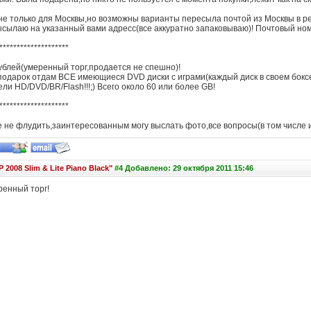
е только для Москвы,но возможны варианты пересыла почтой из Москвы в р
сылаю на указанный вами адресс(все аккуратно запаковываю)! Почтовый номе
********************
ублей(умеренный торг,продается не спешно)!
подарок отдам ВСЕ имеющиеся DVD диски с играми(каждый диск в своем боксе 
ли HD/DVD/BR/Flash!!!;) Всего около 60 или более GB!
********************
 не флудить,заинтересованным могу выслать фото,все вопросы(в том числе и 
 2008 Slim & Lite Piano Black"
#4 Добавлено: 29 октября 2011 15:46
ренный торг!