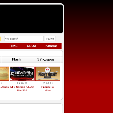
Ы
ТЕМЫ
ОБОИ
РОЛИКИ
Flash
5 Лидеров
21
23.10.21
26.07.21
a Jones
NFS Carbon (ULUS)
Пройдено
Ultra564
MrNo