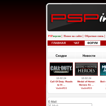
|
|
|
PSP
версия
Новое на сайте
Обратная связь
ГЛАВНАЯ
ЧАТ
ФОРУМ
Сходки
Новости
10.02.24
10.02.24
Call Of Duty: Roads
Medal of Honor:
Всё 
to Vi ...
Heroes 51 ...
VadimR03
VadimR03
E-Mail: