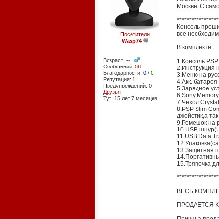
Москве. С само
*****************
Консоль проши
все необходим
Посетители
_
_
_
_
_
_
_
_
_
_
_
_
Wasp74
--
В комплекте:
Возраст: -- |
|
1.Консоль PSP
Сообщений:
58
2.Инструкция н
Благодарности:
0
/
0
3.Меню на рус
Репутация:
1
4.Акк. батарея
Предупреждений: 0
5.Зарядное ус
Друзья
6.Sony Memory 
Тут: 15 лет 7 месяцев
7.Чехол Crysta
8.PSP Slim Com
джойстик,а так
9.Ремешок на р
10.USB-шнур(U
11.USB Data Tr
12.Упаковка(с
13.Защитная пл
14.Портативн
15.Тряпочка д
*****************
ВЕСЬ КОМПЛЕК
ПРОДАЕТСЯ К
Причина продаж