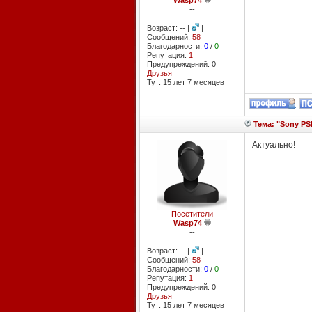
Wasp74
--
Возраст: -- |
|
Сообщений:
58
Благодарности:
0
/
0
Репутация:
1
Предупреждений: 0
Друзья
Тут: 15 лет 7 месяцев
Тема: "Sony PSP
Актуально!
Посетители
Wasp74
--
Возраст: -- |
|
Сообщений:
58
Благодарности:
0
/
0
Репутация:
1
Предупреждений: 0
Друзья
Тут: 15 лет 7 месяцев