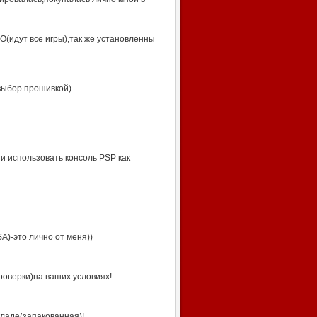
О(идут все игры),так же установленны
 выбор прошивкой)
 и использовать консоль PSP как
A)-это лично от меня
)
)
ерки)на ваших условиях!
кладе(запакованная)!