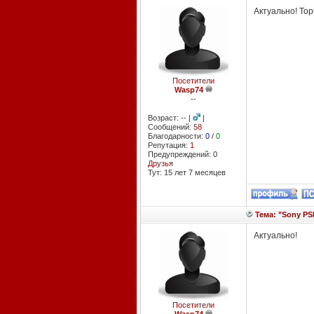
Актуально! Торг
Посетители
Wasp74
--
Возраст: -- |
|
Сообщений:
58
Благодарности:
0
/
0
Репутация:
1
Предупреждений: 0
Друзья
Тут: 15 лет 7 месяцев
Тема: "Sony PSP
Актуально!
Посетители