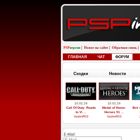
|
|
|
PSP
версия
Новое на сайте
Обратная связь
ГЛАВНАЯ
ЧАТ
ФОРУМ
Сходки
Новости
10.02.24
10.02.24
Call Of Duty: Roads
Medal of Honor:
Всё 
to Vi ...
Heroes 51 ...
VadimR03
VadimR03
E-Mail: