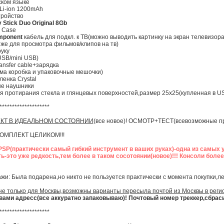
ском языке
 Li-ion 1200mAh
тройство
Stick Duo Original 8Gb
l Case
mponent
кабель для подкл. к ТВ(можно выводить картинку на экран телевизора
 же для просмотра фильмов/клипов на тв)
уку
SB/mini USB)
ansfer cable+зарядка
ама коробка и упаковочные мешочки)
енка Crystal
ые наушники
я протирания стекла и глянцевых поверхностей,размер 25х25(купленная в USA
********************
КТ В ИДЕАЛЬНОМ СОСТОЯНИИ
(все новое)! ОСМОТР+ТЕСТ(всевозможные пр
ОМПЛЕКТ ЦЕЛИКОМ!!!
PSP(практически самый гибкий инструмент в ваших руках)-одна из самых 
-это уже редкость,тем более в таком сосотоянии(новое)!!! Консоли более
и: Была подарена,но никто не пользуется практически с момента покупки,ле
е только для Москвы,возможны варианты пересыла почтой из Москвы в реги
вами адресс(все аккуратно запаковываю)! Почтовый номер треккер,сбрас
********************