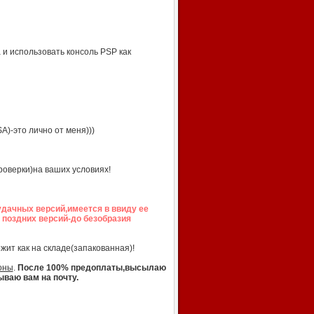
 и использовать консоль PSP как
)-это лично от меня)))
оверки)на ваших условиях!
удачных версий,имеется в ввиду ее
 поздних версий-до безобразия
жит как на складе(запакованная)!
оны
.
После 100% предоплаты,высылаю
ываю вам на почту.