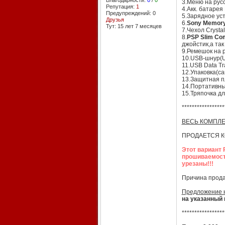
Благодарности:
0
/
0
3.Меню на рус
Репутация:
1
4.Акк. батарея
Предупреждений: 0
5.Зарядное ус
Друзья
6.
Sony Memory 
Тут: 15 лет 7 месяцев
7.Чехол Crysta
8.
PSP Slim Co
джойстик,а так
9.Ремешок на р
10.USB-шнур(U
11.USB Data Tr
12.Упаковка(с
13.Защитная пл
14.Портативн
15.Тряпочка дл
*****************
ВЕСЬ КОМПЛЕ
ПРОДАЕТСЯ К
Этот вариант 
прошиваемость
урезаны!!!
Причина продаж
Предложение н
на указанный 
*****************