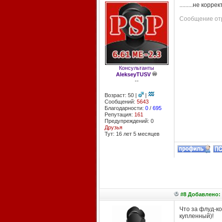
.........не корре
Сообщение отр
Консультанты
AlekseyTUSV
--
Возраст: 50 |
|
Сообщений:
5643
Благодарности:
0
/
695
Репутация:
161
Предупреждений: 0
Друзья
Тут: 16 лет 5 месяцев
#8 Добавлено: 
Что за флуд-к
купленный)!