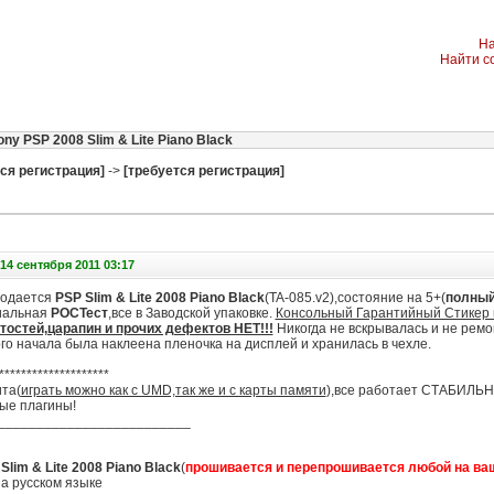
На
Найти с
ny PSP 2008 Slim & Lite Piano Black
ся регистрация]
->
[требуется регистрация]
14 сентября 2011 03:17
родается
PSP Slim & Lite 2008 Piano Black
(TA-085.v2),состояние на 5+(
полный
иальная
РОСТест
,все в Заводской упаковке.
Консольный Гарантийный Стикер н
тостей,царапин и прочих дефектов НЕТ!!!
Никогда не вскрывалась и не ремо
го начала была наклеена пленочка на дисплей и хранилась в чехле.
********************
та(
играть можно как с UMD,так же и с карты памяти
),все работает СТАБИЛЬНО
ые плагины!
_________________________
Slim & Lite 2008 Piano Black
(
прошивается и перепрошивается любой на ва
а русском языке