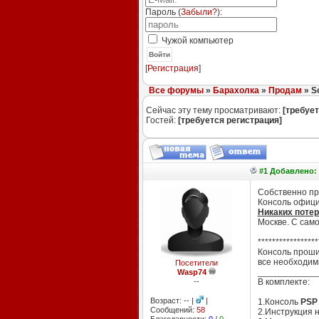
Пароль (
Забыли?
):
Чужой компьютер
Войти
[
Регистрация
]
Все форумы
»
Барахолка
»
Продам
» So
Сейчас эту тему просматривают:
[требует
Гостей:
[требуется регистрация]
#1 Добавлено: 
Собственно п
Консоль офиц
Никаких потер
Москве. С само
*****************
Консоль проши
все необходим
Посетители
____________
Wasp74
--
В комплекте:
Возраст: -- |
|
1.Консоль
PSP 
Сообщений:
58
2.Инструкция н