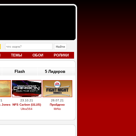
Ы
ТЕМЫ
ОБОИ
РОЛИКИ
Flash
5 Лидеров
21
23.10.21
26.07.21
a Jones
NFS Carbon (ULUS)
Пройдено
Ultra564
MrNo