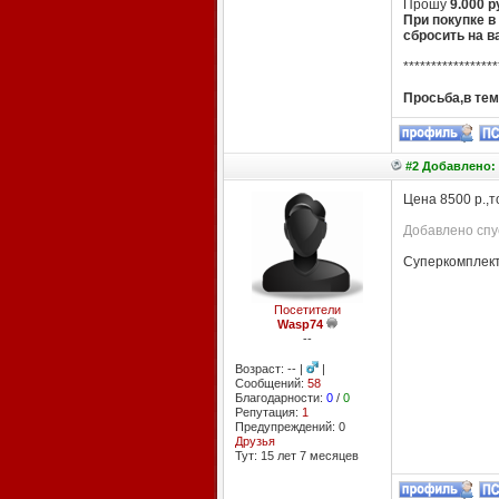
Прошу
9.000 
При покупке в
сбросить на в
*****************
Просьба,в тем
#2 Добавлено: 
Цена 8500 р.,т
Добавлено спус
Суперкомплект 
Посетители
Wasp74
--
Возраст: -- |
|
Сообщений:
58
Благодарности:
0
/
0
Репутация:
1
Предупреждений: 0
Друзья
Тут: 15 лет 7 месяцев