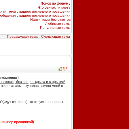
Поиск по форуму
Что сейчас читают?
йти темы с вашего последнего посещения
ообщения с вашего последнего посещения
Найти темы без ответов
Любимые темы
Популярные темы
Предыдущая тема
::
Следующая тема
 комплект
).
а месте, без следов срыва и вскрытия!
нтировалась,покупалась лично мной в
(идут все игры),так же установленны
ш выбор прошивкой
)