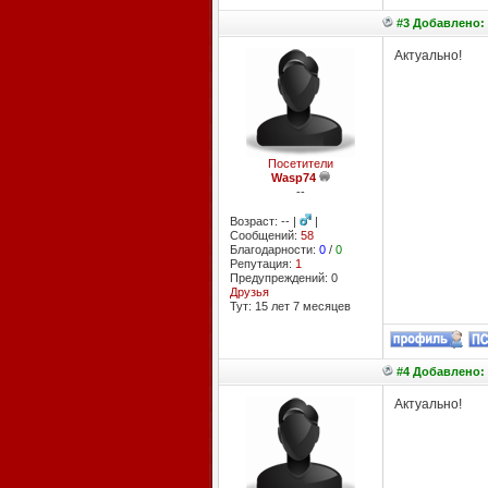
#3 Добавлено: 
Актуально!
Посетители
Wasp74
--
Возраст: -- |
|
Сообщений:
58
Благодарности:
0
/
0
Репутация:
1
Предупреждений: 0
Друзья
Тут: 15 лет 7 месяцев
#4 Добавлено: 
Актуально!