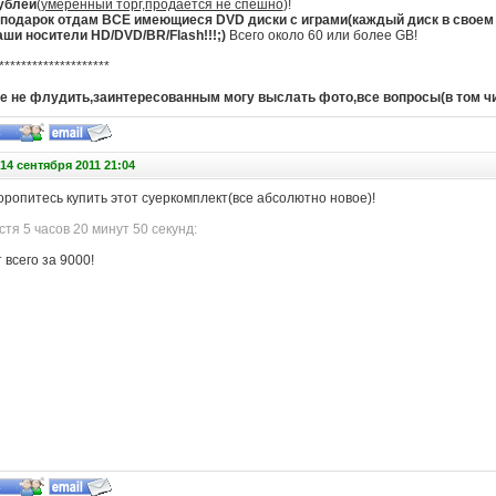
рублей
(
умеренный торг,продается не спешно
)!
 подарок отдам ВСЕ имеющиеся DVD диски с играми(каждый диск в своем б
аши носители HD/DVD/BR/Flash!!!;)
Всего около 60 или более GB!
********************
е не флудить,заинтересованным могу выслать фото,все вопросы(в том чис
14 сентября 2011 21:04
оропитесь купить этот суеркомплект(все абсолютно новое)!
тя 5 часов 20 минут 50 секунд:
всего за 9000!