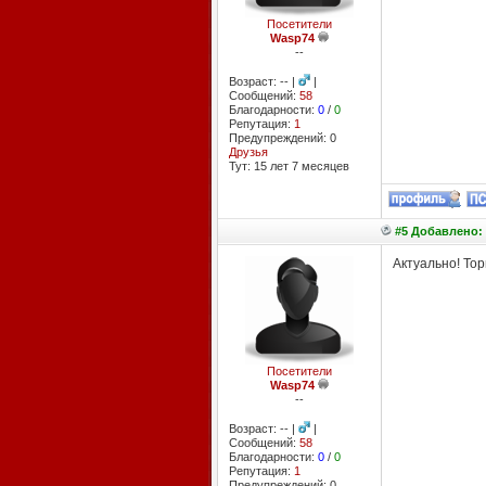
Посетители
Wasp74
--
Возраст: -- |
|
Сообщений:
58
Благодарности:
0
/
0
Репутация:
1
Предупреждений: 0
Друзья
Тут: 15 лет 7 месяцев
#5 Добавлено: 
Актуально! Торг
Посетители
Wasp74
--
Возраст: -- |
|
Сообщений:
58
Благодарности:
0
/
0
Репутация:
1
Предупреждений: 0