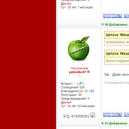
Друзья
Тут: 15 лет 7 месяцев
#6 Добавлено: 
Цитата: Was
покупалась л
Цитата: Was
Была подаре
Посетители
yablo4ko97
Хм... Даже нез
--
Сообщение отр
Возраст: -- |
|
Сообщений:
525
Благодарности:
10
/
23
Репутация:
35
Предупреждений: 0
Друзья
Тут: 15 лет 10 месяцев
ICQ: 474059281
#7 Добавлено: 