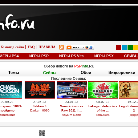
|
|
|
Команда сайта
FAQ
ПРАВИЛА
ИГРЫ PS4
ИГРЫ PSP
ИГРЫ PS Vita
ИГРЫ PSX
СЕЙВ
Обзор нового на
PSP
info
.RU
Темы
Обои
Видеоролики
Сейвы
Последние Сейвы:
29.09.23
27.05.23
23.01.23
08.07.22
16.12.
открыто 100%
Tekken 6
Smackdown vs
bakugan defenders
Lego Indian
пройдено
Darken_0090
Raw 2011 || ...
of the ...
2
ZonicSonic
Asylum Game
Tomi2494
jkjkjjijc