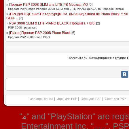
»
Продам PSP 3008 SLIM ans LITE PB Москва, МО
[
0
]
Продам PlayStation Portable 3008 SLIM and LITE PIANO BLACK за ненадобностью
»
/ПРОДАНО/[Санкт-Петербург][м. Ул. Дыбенко] Slim&Lite Piano Black, 5.50
GEN- ...
[
2
]
»
PSP 3008 SLIM & LITe PIANO BLACK [Прошита + 8гб]
[
2
]
PSP 3008 прошитая.
»
[Питер]Продам PSP 2008 Piano Black
[
6
]
Продам PSP 2008 Piano Black
Посетители, находящиеся в группе
Г
|
|
|
|
Flash игры onLine
Игры для PSP
Обои для PSP
Софт для PSP
"
" and "PlayStation" are re
Entertainment Inc. "
", PS