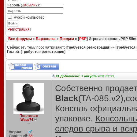
Пароль (
Забыли?
):
Чужой компьютер
Войти
[
Регистрация
]
Все форумы
»
Барахолка
»
Продам
» [
PSP
] Игровая консоль PSP Slim 
Сейчас эту тему просматривают:
[требуется регистрация]
->
[требуется 
Гостей:
[требуется регистрация]
#1 Добавлено: 7 августа 2011 02:21
Собственно продае
Black
(TA-085.v2),со
Консоль официаль
упаковке.
Консольны
Посетители
Wasp74
--
следов срыва и вск
Возраст: -- |
|
Сообщений:
58