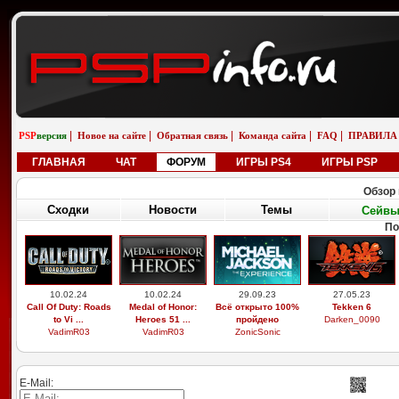
|
|
|
|
|
PSP
версия
Новое на сайте
Обратная связь
Команда сайта
FAQ
ПРАВИЛА
ГЛАВНАЯ
ЧАТ
ФОРУМ
ИГРЫ PS4
ИГРЫ PSP
Обзор 
Сходки
Новости
Темы
Сейв
По
10.02.24
10.02.24
29.09.23
27.05.23
Call Of Duty: Roads
Medal of Honor:
Всё открыто 100%
Tekken 6
to Vi ...
Heroes 51 ...
пройдено
Darken_0090
VadimR03
VadimR03
ZonicSonic
E-Mail: