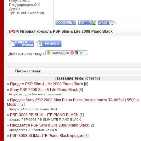
Репутация:
1
Предупреждений: 0
Друзья
Тут: 15 лет 7 месяцев
[
PSP
] Игровая консоль PSP Slim & Lite 2008 Piano Black
Добавить эту тему в
Похожие темы:
Название Темы
[ответов]
»
Продам PSP Slim & Lite 2008 Piano Black
[
0
]
»
Sony PSP 2008 Slim & Lite Piano Black
[
8
]
Актуально для Москвы и регионов!
»
Продаю Sony PSP 2008 Slim Piano Black (матер.плата TA-085v2) 5500 р. 
Моск ...
[
2
]
Sony PSP 2008 Slim Piano Black
»
PSP-3008 PB SLIM-LITE PIANO BLACK
[
1
]
продаю PSP-3008 PB SLIM-LITE PIANO BLACK
»
Продается PSP Slim & Lite 2008 Piano Black
[
2
]
Продается PSP состояние на 5
»
PSP 3008 SLIM&LITE Piano Black продам
[
7
]
.