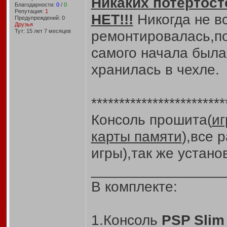
Никаких потертост
Благодарности:
0
/
0
Репутация:
1
НЕТ!!!
Никогда не в
Предупреждений: 0
Друзья
Тут: 15 лет 7 месяцев
ремонтировалась,по
самого начала была
хранилась в чехле.
************************
Консоль прошита(
иг
карты памяти
),все 
игры),так же устан
________________
В комплекте:
1.Консоль
PSP Slim 