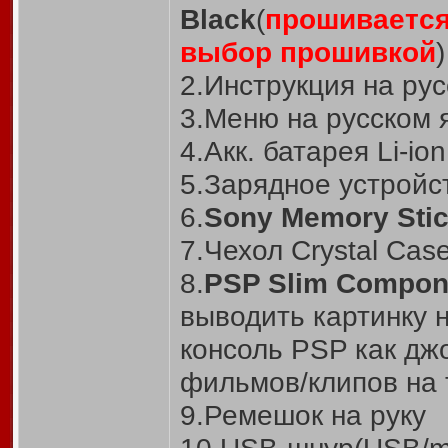
Black
(
прошивается
выбор прошивкой
)
2.Инструкция на ру
3.Меню на русском 
4.Акк. батарея Li-i
5.Зарядное устройс
6.
Sony Memory Stic
7.Чехол Crystal Cas
8.
PSP Slim Compon
выводить картинку 
консоль PSP как дж
фильмов/клипов на 
9.Ремешок на руку