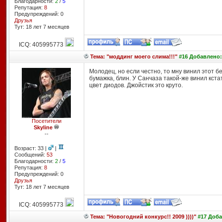
Благодарности:
2
/
5
Репутация:
8
Предупреждений: 0
Друзья
Тут: 18 лет 7 месяцев
ICQ: 405995773
Тема: "моддинг моего слима!!!"
#16 Добавлено: 
Молодец, но если честно, то мну винил этот бе
бумажка, блин. У Санчаза такой-же винил кста
цвет диодов. Джойстик это круто.
Посетители
Skyline
--
Возраст: 33 |
|
Сообщений:
53
Благодарности:
2
/
5
Репутация:
8
Предупреждений: 0
Друзья
Тут: 18 лет 7 месяцев
ICQ: 405995773
Тема: "Новогодний конкурс!! 2009 ))))"
#17 Доба