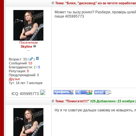
Тема: "Блин, "дисковод" из-за чегото неработае
Может ты зызу ронял? Разбери, проверь шлейфы
пиши 405995773
Посетители
Skyline
--
Возраст: 33 |
|
Сообщений:
53
Благодарности:
2
/
5
Репутация:
8
Предупреждений: 0
Друзья
Тут: 18 лет 7 месяцев
ICQ: 405995773
Тема: "Помогите!!!!"
#25 Добавлено: 23 ноября 2
Ну я те советую дальше самому не ковырять, 