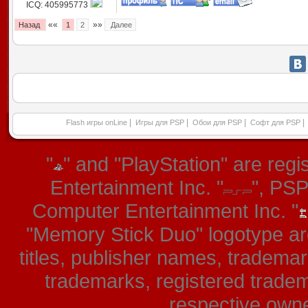
ICQ: 405995773
««
»»
Назад
1
2
Далее
|
|
|
|
Flash игры onLine
Игры для PSP
Обои для PSP
Софт для PSP
"
" and "PlayStation" are re
Entertainment Inc. "
", PS
Computer Entertainment Inc. "
"Memory Stick Duo" logotype ar
titles, publisher names, tradema
trademarks, registered tradem
respective owner