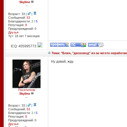
Skyline
--
Возраст: 33 |
|
Сообщений:
53
Благодарности:
2
/
5
Репутация:
8
Предупреждений: 0
Друзья
Тут: 18 лет 7 месяцев
ICQ: 405995773
Тема: "Блин, "дисковод" из-за чегото неработае
Ну давай, жду.
Посетители
Skyline
--
Возраст: 33 |
|
Сообщений:
53
Благодарности:
2
/
5
Репутация:
8
Предупреждений: 0
Друзья