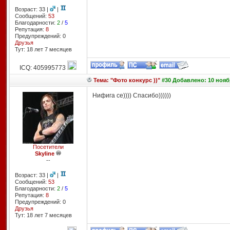
Возраст: 33 |
|
Сообщений:
53
Благодарности:
2
/
5
Репутация:
8
Предупреждений: 0
Друзья
Тут: 18 лет 7 месяцев
ICQ: 405995773
Тема: "Фото конкурс ))"
#30 Добавлено: 10 ноябр
Нифига се)))) Спасибо))))))
Посетители
Skyline
--
Возраст: 33 |
|
Сообщений:
53
Благодарности:
2
/
5
Репутация:
8
Предупреждений: 0
Друзья
Тут: 18 лет 7 месяцев