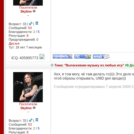
Посетители
Skyline
--
Возраст: 33 |
|
Сообщений:
53
Благодарности:
2
/
5
Репутация:
8
Предупреждений: 0
Друзья
Тут: 18 лет 7 месяцев
ICQ: 405995773
Тема: "Вытаскиваю музыку из любых игр"
#8 До
Хех, я тож могу, чё там делать то)))) Это дело
чтоб образы открывать, UMD gen вроде)))
Сообщение отредактировано 7 апреля 2009 23
Посетители
Skyline
--
Возраст: 33 |
|
Сообщений:
53
Благодарности:
2
/
5
Репутация:
8