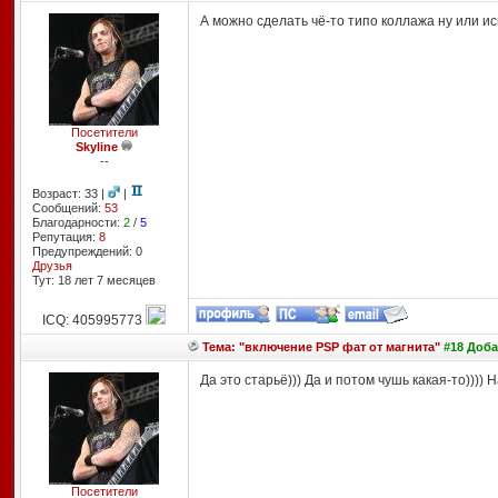
А можно сделать чё-то типо коллажа ну или и
Посетители
Skyline
--
Возраст: 33 |
|
Сообщений:
53
Благодарности:
2
/
5
Репутация:
8
Предупреждений: 0
Друзья
Тут: 18 лет 7 месяцев
ICQ: 405995773
Тема: "включение PSP фат от магнита"
#18 Доба
Да это старьё))) Да и потом чушь какая-то))))
Посетители