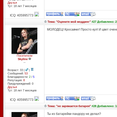
Друзья
Тут: 18 лет 7 месяцев
ICQ: 405995773
Тема: "Оцените мой моддинг"
#27 Добавлено: 23
МОЛОДЕЦ! Кросавчег! Просто кул! И цвет очен
Посетители
Skyline
--
Возраст: 33 |
|
Сообщений:
53
Благодарности:
2
/
5
Репутация:
8
Предупреждений: 0
Друзья
Тут: 18 лет 7 месяцев
ICQ: 405995773
Тема: "не заряжается батарея"
#28 Добавлено: 18
Ты из батарейки пандору не делал?