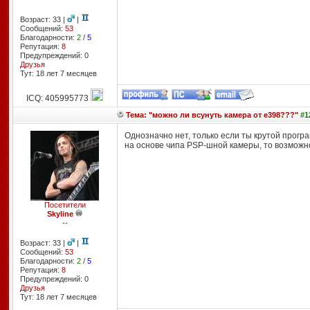
Возраст: 33 |
|
Сообщений:
53
Благодарности:
2
/
5
Репутация:
8
Предупреждений: 0
Друзья
Тут: 18 лет 7 месяцев
ICQ: 405995773
Тема: "можно ли всунуть камера от е398???"
#1
Однозначно нет, только если ты крутой прогр
на основе чипа PSP-шной камеры, то возможно
Посетители
Skyline
--
Возраст: 33 |
|
Сообщений:
53
Благодарности:
2
/
5
Репутация:
8
Предупреждений: 0
Друзья
Тут: 18 лет 7 месяцев