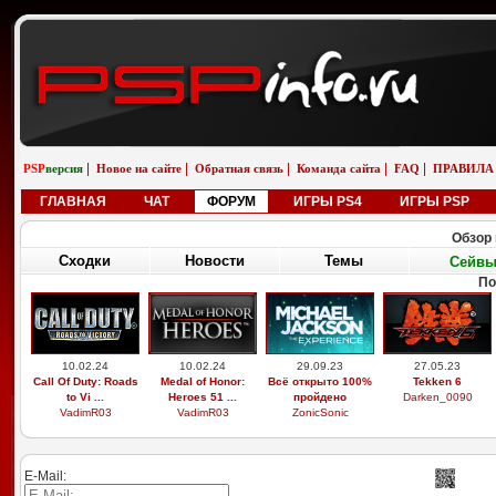
|
|
|
|
|
PSP
версия
Новое на сайте
Обратная связь
Команда сайта
FAQ
ПРАВИЛА
ГЛАВНАЯ
ЧАТ
ФОРУМ
ИГРЫ PS4
ИГРЫ PSP
Обзор 
Сходки
Новости
Темы
Сейв
По
10.02.24
10.02.24
29.09.23
27.05.23
Call Of Duty: Roads
Medal of Honor:
Всё открыто 100%
Tekken 6
to Vi ...
Heroes 51 ...
пройдено
Darken_0090
VadimR03
VadimR03
ZonicSonic
E-Mail: