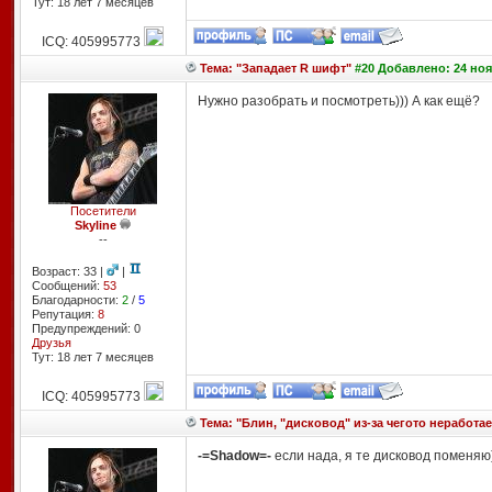
Тут: 18 лет 7 месяцев
ICQ: 405995773
Тема: "Западает R шифт"
#20 Добавлено: 24 ноя
Нужно разобрать и посмотреть))) А как ещё?
Посетители
Skyline
--
Возраст: 33 |
|
Сообщений:
53
Благодарности:
2
/
5
Репутация:
8
Предупреждений: 0
Друзья
Тут: 18 лет 7 месяцев
ICQ: 405995773
Тема: "Блин, "дисковод" из-за чегото неработае
-=Shadow=-
если нада, я те дисковод поменяю)