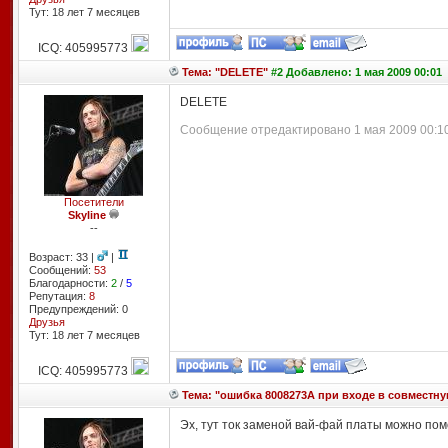
Тут: 18 лет 7 месяцев
ICQ: 405995773
Тема: "DELETE"
#2 Добавлено: 1 мая 2009 00:01
DELETE
Сообщение отредактировано 1 мая 2009 00:10.
Посетители
Skyline
--
Возраст: 33 |
|
Сообщений:
53
Благодарности:
2
/
5
Репутация:
8
Предупреждений: 0
Друзья
Тут: 18 лет 7 месяцев
ICQ: 405995773
Тема: "ошибка 8008273А при входе в совместну
Эх, тут ток заменой вай-фай платы можно пом