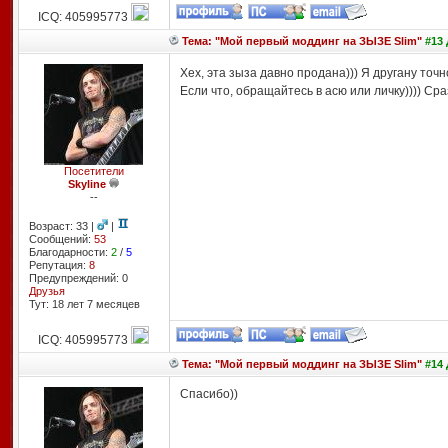
ICQ: 405995773
Тема: "Мой первый моддинг на ЗЫЗЕ Slim"
#13 
Хех, эта зыза давно продана))) Я другану точн
Если что, обращайтесь в асю или личку)))) Сра
Посетители
Skyline
--
Возраст: 33 |
|
Сообщений:
53
Благодарности:
2
/
5
Репутация:
8
Предупреждений: 0
Друзья
Тут: 18 лет 7 месяцев
ICQ: 405995773
Тема: "Мой первый моддинг на ЗЫЗЕ Slim"
#14 
Спасибо))