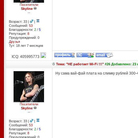
Посетители
Skyline
--
Возраст: 33 |
|
Сообщений:
53
Благодарности:
2
/
5
Репутация:
8
Предупреждений: 0
Друзья
Тут: 18 лет 7 месяцев
ICQ: 405995773
Тема: "НЕ работает Wi-Fi !!!"
#26 Добавлено: 23 
Ну сама вай-фай плата на слимку рублей 300-4
Посетители
Skyline
--
Возраст: 33 |
|
Сообщений:
53
Благодарности:
2
/
5
Репутация:
8
Предупреждений: 0