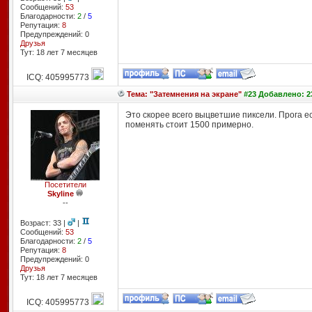
Сообщений:
53
Благодарности:
2
/
5
Репутация:
8
Предупреждений: 0
Друзья
Тут: 18 лет 7 месяцев
ICQ: 405995773
Тема: "Затемнения на экране"
#23 Добавлено: 23
Это скорее всего выцветшие пиксели. Прога е
поменять стоит 1500 примерно.
Посетители
Skyline
--
Возраст: 33 |
|
Сообщений:
53
Благодарности:
2
/
5
Репутация:
8
Предупреждений: 0
Друзья
Тут: 18 лет 7 месяцев
ICQ: 405995773