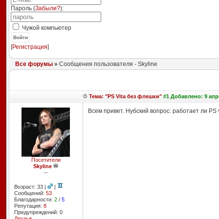
Пароль (
Забыли?
):
Чужой компьютер
Войти
[
Регистрация
]
Все форумы
»
Сообщения пользователя - Skyline
Тема: "PS Vita без флешки"
#1 Добавлено: 9 апре
Всем привет. Нубский вопрос: работает ли PS 
Посетители
Skyline
--
Возраст: 33 |
|
Сообщений:
53
Благодарности:
2
/
5
Репутация:
8
Предупреждений: 0
Друзья