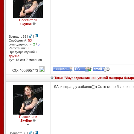
Посетители
Skyline
--
Возраст: 33 |
|
Сообщений:
53
Благодарности:
2
/
5
Репутация:
8
Предупреждений: 0
Друзья
Тут: 18 лет 7 месяцев
ICQ: 405995773
Тема: "Изуродование не нужной пандора батар
ДА, и вправду забавно)))) Хотя моно было и по
Посетители
Skyline
--
Возраст: 33 |
|