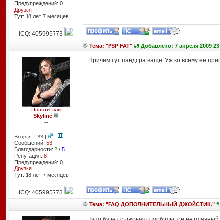
Предупреждений: 0
Друзья
Тут: 18 лет 7 месяцев
ICQ: 405995773
Тема: "PSP FAT"
#9 Добавлено: 7 апреля 2009 23
Причём тут пандора ваще. Уж ко всему её прип
Посетители
Skyline
--
Возраст: 33 |
|
Сообщений:
53
Благодарности:
2
/
5
Репутация:
8
Предупреждений: 0
Друзья
Тут: 18 лет 7 месяцев
ICQ: 405995773
Тема: "FAQ ДОПОЛНИТЕЛЬНЫЙ ДЖОЙСТИК."
#
Тупо будет с джоем от мобилы, он не плавны