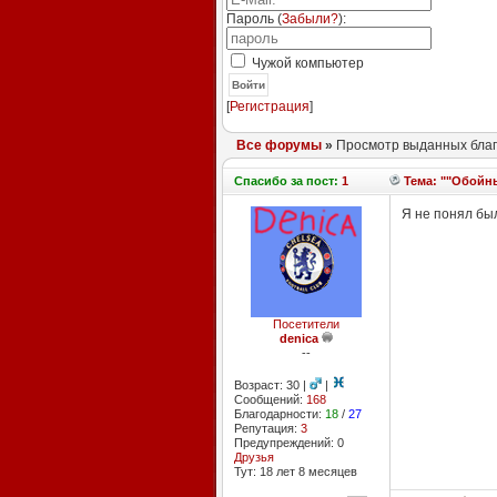
Пароль (
Забыли?
):
Чужой компьютер
Войти
[
Регистрация
]
Все форумы
»
Просмотр выданных благ
Спасибо
за пост:
1
Тема: ""Обойн
Я не понял был
Посетители
denica
--
Возраст: 30 |
|
Сообщений:
168
Благодарности:
18
/
27
Репутация:
3
Предупреждений: 0
Друзья
Тут: 18 лет 8 месяцев