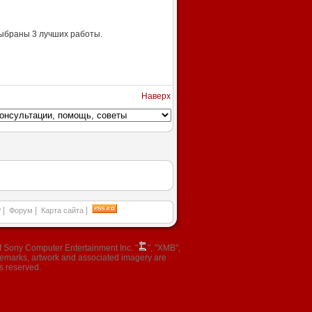
выбраны 3 лучших работы.
Наверх
|
|
|
P
Форум
Карта сайта
 Sony Computer Entertainment Inc. "
", "XMB",
ademarks, artwork and associated imagery are
s reserved.