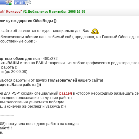
ый" Конкурс"
#2 Добавлено: 5 сентября 2008 16:55
ни суток дорогие ОбоеВеды ))
а сайте объявляется конкурс.. специально для Вас
обеспечеваем обоями наш любимый сайт, предлагаю, как Главный Обоевед, п
собственные обои ))
артных обоев для псп
- 480х272
быть ВАШИ
и только ВАШИ творения.. из любого графического редактора, это 
 работа ))
ли (до 20.09.08)
имаются работы и от других
Пользователей
нашего сайта!
деть Ваши работы )))
ои для PSP" создан специальный
раздел
в котором необходимо размещать св
роведено голосование за лучшие работы.
ам голосования узнаем кто победил.
. и конечно же респект и уважуха ))))
------------
.08) поступила последняя работа на конкурс.
абот!!!
н.