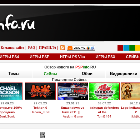
|
|
|
Команда сайта
FAQ
ПРАВИЛА
ИГРЫ PS4
ИГРЫ PSP
ИГРЫ PS Vita
ИГРЫ PSX
СЕЙВ
Обзор нового на
PSP
info
.RU
Темы
Обои
Видеоролики
Сейвы
Последние Сейвы:
29.09.23
27.05.23
23.01.23
08.07.22
16.12.
открыто 100%
Tekken 6
Smackdown vs
bakugan defenders
Lego Indian
пройдено
Darken_0090
Raw 2011 || ...
of the ...
2
ZonicSonic
Asylum Game
Tomi2494
jkjkjjijc