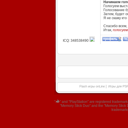
Начинаем гол
Голосуем выст
Голосование бу
Затем, будет 
Я не скажу кто
Спасибо всем, 
Итак,
голосуем
ICQ: 348538490
|
Flash игры onLine
Игры для PS
"
" and "PlayStation" are registered trademar
"Memory Stick Duo" and the "Memory Stick Du
trademarks