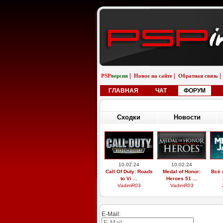
|
|
|
PSP
версия
Новое на сайте
Обратная связь
ГЛАВНАЯ
ЧАТ
ФОРУМ
Сходки
Новости
10.02.24
10.02.24
Call Of Duty: Roads
Medal of Honor:
Всё 
to Vi ...
Heroes 51 ...
VadimR03
VadimR03
E-Mail: