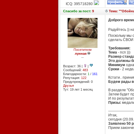
ICQ: 395718280
Спасибо
за пост:
9
Тема: ""Обойн
Доброго време
Радуйтесь )) н
Поскольку мы 
сделать СВОИ 
Требования:
Посетители
Тема
- псп )))
лунная
Размер станд
--
Это должны 
Минимум
одна
Возраст: 36 |
|
Сроки
- 2 неде
Сообщений:
483
Благодарности:
1
/
161
Кстати.. прин
Репутация:
122
Будем рады ви
Предупреждений: 0
Друзья
Тут: 19 лет 1 месяц
В разделе "Об
Затем будет п
И по результат
Призы:
медали.
---------------------
Итак,
сегодня (20.09
Заявлено 50 р
Прием законче