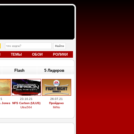
Ы
ТЕМЫ
ОБОИ
РОЛИКИ
Flash
5 Лидеров
21
23.10.21
26.07.21
a Jones
NFS Carbon (ULUS)
Пройдено
Ultra564
MrNo