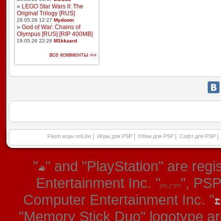
»
LEGO Star Wars II: The
Original Trilogy [RUS]
29.05.26 12:27
Mydoom
»
God of War: Chains of
Olympus [RUS] [RIP 400MB]
19.05.26 22:26
M1kkzard
все комменты »»
|
|
|
|
Flash игры onLine
Игры для PSP
Обои для PSP
Софт для PSP
"
" and "PlayStation" are re
Entertainment Inc. "
", PS
Computer Entertainment Inc. "
"Memory Stick Duo" logotype ar