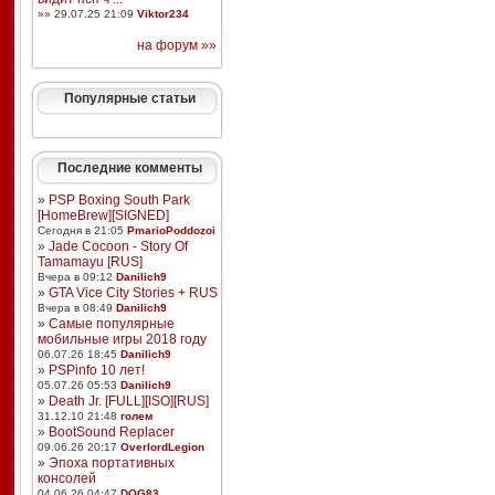
»»
29.07.25 21:09
Viktor234
на форум »»
Популярные статьи
Последние комменты
»
PSP Boxing South Park
[HomeBrew][SIGNED]
Сегодня в 21:05
PmarioPoddozoi
»
Jade Cocoon - Story Of
Tamamayu [RUS]
Вчера в 09:12
Danilich9
»
GTA Vice City Stories + RUS
Вчера в 08:49
Danilich9
»
Самые популярные
мобильные игры 2018 году
06.07.26 18:45
Danilich9
»
PSPinfo 10 лет!
05.07.26 05:53
Danilich9
»
Death Jr. [FULL][ISO][RUS]
31.12.10 21:48
голем
»
BootSound Replacer
09.06.26 20:17
OverlordLegion
»
Эпоха портативных
консолей
04.06.26 04:47
DOG83