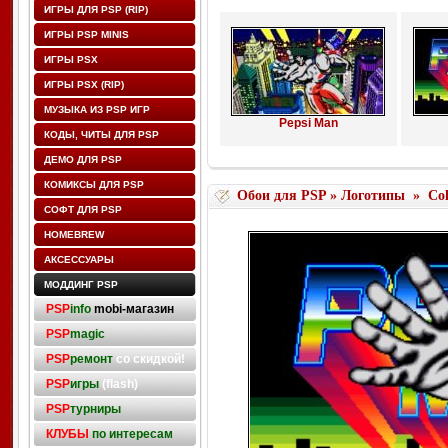
ИГРЫ ДЛЯ PSP (RIP)
ИГРЫ PSP MINIS
ИГРЫ PSX
ИГРЫ PSX (RIP)
МУЗЫКА ИЗ PSP ИГР
Pepsi Man
КОДЫ, ЧИТЫ ДЛЯ PSP
ДЕМО ДЛЯ PSP
КОМИКСЫ ДЛЯ PSP
Обои для PSP
»
Логотипы
»
Col
СОФТ ДЛЯ PSP
HOMEBREW
АКСЕССУАРЫ
МОДДИНГ PSP
PSP
info
mobi-магазин
PSP
magic
PSP
ремонт
со скидкой!
PSP
игры
(flash)
PSP
турниры
КЛУБЫ
по интересам