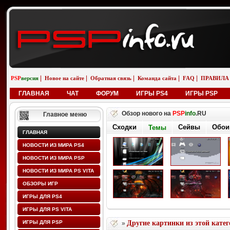
|
|
|
|
|
PSP
версия
Новое на сайте
Обратная связь
Команда сайта
FAQ
ПРАВИЛА
ГЛАВНАЯ
ЧАТ
ФОРУМ
ИГРЫ PS4
ИГРЫ PSP
Обзор нового на
PSP
info
.RU
Главное меню
Сходки
Сейвы
Обои
Темы
ГЛАВНАЯ
НОВОСТИ ИЗ МИРА PS4
НОВОСТИ ИЗ МИРА PSP
НОВОСТИ ИЗ МИРА PS VITA
ОБЗОРЫ ИГР
ИГРЫ ДЛЯ PS4
ИГРЫ ДЛЯ PS VITA
ИГРЫ ДЛЯ PSP
Другие картинки из этой кате
»