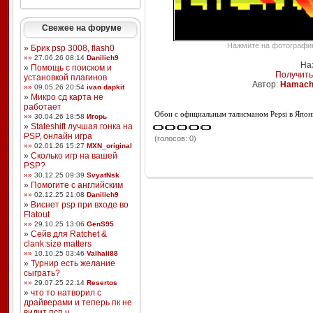
Свежее на форуме
Нажмите на фотографию,
»
Брик psp 3008, flash0
»»
27.06.26 08:14
Danilich9
На
»
Помощь с поиском и
Получить
установкой плагинов
Автор:
Hamach
»»
09.05.26 20:54
ivan dapkit
»
Микро сд карта не
работает
Обои с официальным талисманом Pepsi в Япон
»»
30.04.26 18:58
Игорь
»
Stateshift лучшая гонка на
PSP, онлайн игра
(голосов: 0)
»»
02.01.26 15:27
MXN_original
»
Сколько игр на вашей
PSP?
»»
30.12.25 09:39
SvyatNsk
»
Помогите с английским
»»
02.12.25 21:08
Danilich9
»
Виснет psp при входе во
Flatout
»»
29.10.25 13:06
GenS95
»
Сейв для Ratchet &
clank:size matters
»»
10.10.25 03:46
Valhall88
»
Турнир есть желание
сыграть?
»»
29.07.25 22:14
Resertos
»
что то натворил с
драйверами и теперь пк не
видит псп ч ...