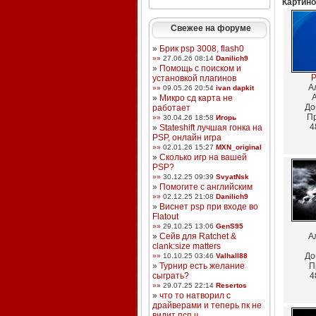
Картино
Свежее на форуме
»
Брик psp 3008, flash0
»»
27.06.26 08:14
Danilich9
»
Помощь с поиском и
P
установкой плагинов
А
»»
09.05.26 20:54
ivan dapkit
»
Микро сд карта не
До
работает
Пр
»»
30.04.26 18:58
Игорь
4
»
Stateshift лучшая гонка на
PSP, онлайн игра
»»
02.01.26 15:27
MXN_original
»
Сколько игр на вашей
PSP?
»»
30.12.25 09:39
SvyatNsk
»
Помогите с английским
»»
02.12.25 21:08
Danilich9
»
Виснет psp при входе во
Flatout
»»
29.10.25 13:06
GenS95
»
Сейв для Ratchet &
А
clank:size matters
До
»»
10.10.25 03:46
Valhall88
»
Турнир есть желание
П
сыграть?
4
»»
29.07.25 22:14
Resertos
»
что то натворил с
драйверами и теперь пк не
видит псп ч ...