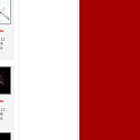
пы
.12
28
Kb
пы
.12
99
Kb