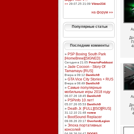
»»
29.07.25 21:09
Viktor234
на форум »»
Популярные статьи
А
До
П
Последние комменты
4
»
PSP Boxing South Park
[HomeBrew][SIGNED]
Сегодня в 21:05
PmarioPoddozoi
»
Jade Cocoon - Story Of
Tamamayu [RUS]
Вчера в 09:12
Danilich9
»
GTA Vice City Stories + RUS
Вчера в 08:49
Danilich9
»
Самые популярные
мобильные игры 2018 году
06.07.26 18:45
Danilich9
А
»
PSPinfo 10 лет!
05.07.26 05:53
Danilich9
До
»
Death Jr. [FULL][ISO][RUS]
П
31.12.10 21:48
голем
4
»
BootSound Replacer
09.06.26 20:17
OverlordLegion
»
Эпоха портативных
консолей
04.06.26 04:47
DOG83