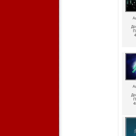
А
До
П
4
А
До
П
4