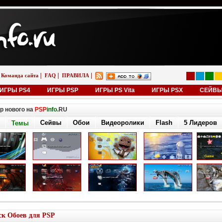
|
|
|
Команда сайта
FAQ
ПРАВИЛА
ИГРЫ PS4
ИГРЫ PSP
ИГРЫ PS Vita
ИГРЫ PSX
СЕЙВ
р нового на
PSP
info
.RU
Сейвы
Обои
Видеоролики
Flash
5 Лидеров
Темы
к Обоев для PSP