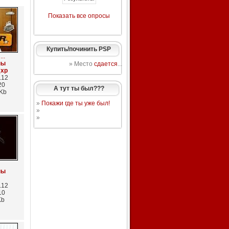
Показать все опросы
Купить/починить PSP
..
пы
» Место
сдается
...
_xp
.12
20
А тут ты был???
 Kb
»
Покажи где ты уже был!
»
»
пы
.12
10
Kb