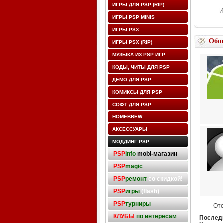
ИГРЫ ДЛЯ PSP (RIP)
И
ИГРЫ PSP MINIS
ИГРЫ PSX
Обо
ИГРЫ PSX (RIP)
МУЗЫКА ИЗ PSP ИГР
КОДЫ, ЧИТЫ ДЛЯ PSP
ДЕМО ДЛЯ PSP
КОМИКСЫ ДЛЯ PSP
СОФТ ДЛЯ PSP
HOMEBREW
АКСЕССУАРЫ
МОДДИНГ PSP
PSP
info
mobi-магазин
PSP
magic
PSP
ремонт
со скидкой!
PSP
игры
(flash)
PSP
турниры
От
КЛУБЫ
по интересам
Последн