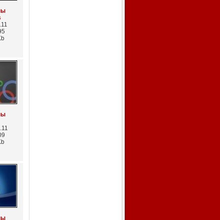
пы
s
.11
95
Kb
пы
.11
09
Kb
пы