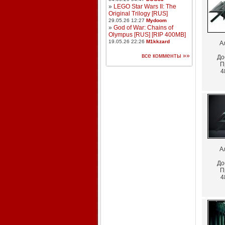
»
LEGO Star Wars II: The
Original Trilogy [RUS]
29.05.26 12:27
Mydoom
»
God of War: Chains of
Olympus [RUS] [RIP 400MB]
19.05.26 22:26
M1kkzard
А
все комменты »»
До
П
4
А
До
П
4