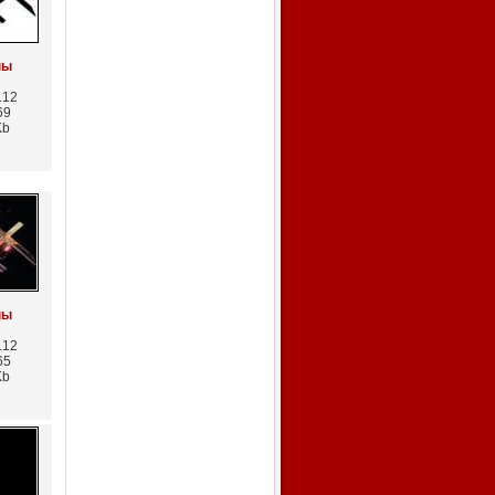
пы
.12
69
Kb
пы
.12
65
Kb