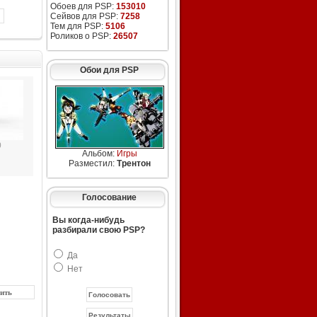
Обоев для PSP:
153010
Сейвов для PSP:
7258
Тем для PSP:
5106
Роликов о PSP:
26507
Обои для PSP
)
Альбом:
Игры
Разместил:
Трентон
Голосование
Вы когда-нибудь
разбирали свою PSP?
Да
Нет