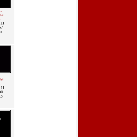
..
пы
s
.11
57
b
..
пы
s
.11
00
Kb