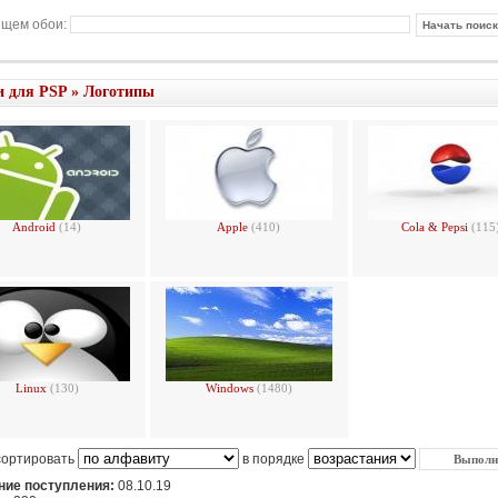
щем обои:
и для PSP
»
Логотипы
Android
(14)
Apple
(410)
Cola & Pepsi
(115
Linux
(130)
Windows
(1480)
сортировать
в порядке
ие поступления:
08.10.19