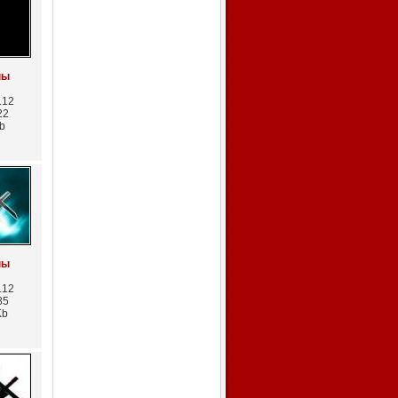
пы
.12
22
b
пы
.12
85
Kb