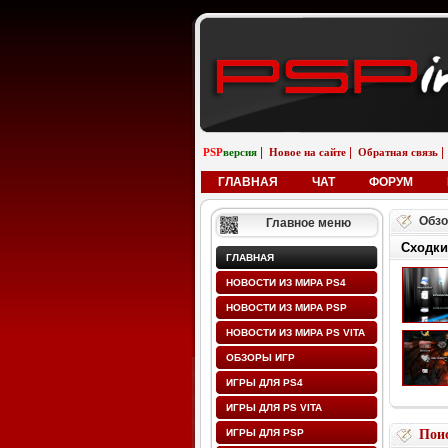
|
|
|
PSP
версия
Новое на сайте
Обратная связь
ГЛАВНАЯ
ЧАТ
ФОРУМ
Обзо
Главное меню
Сходки
ГЛАВНАЯ
НОВОСТИ ИЗ МИРА PS4
НОВОСТИ ИЗ МИРА PSP
НОВОСТИ ИЗ МИРА PS VITA
ОБЗОРЫ ИГР
ИГРЫ ДЛЯ PS4
ИГРЫ ДЛЯ PS VITA
ИГРЫ ДЛЯ PSP
Поис