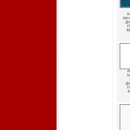
А
Авт
До
П
48
Л
А
До
П
4