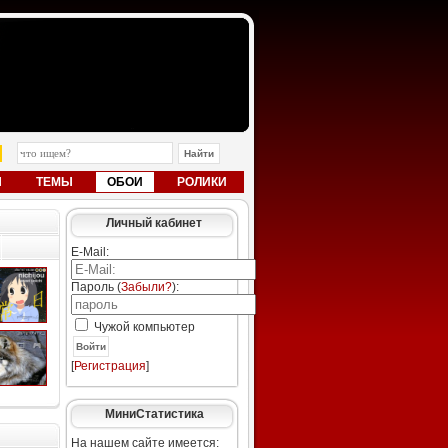
Ы
ТЕМЫ
ОБОИ
РОЛИКИ
Личный кабинет
E-Mail:
Пароль (
Забыли?
):
Чужой компьютер
Войти
[
Регистрация
]
МиниСтатистика
На нашем сайте имеется: