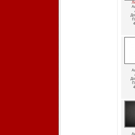
Л
А
До
П
4
А
До
П
4
А