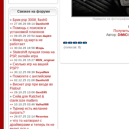
Свежее на форуме
Нажмите на фотографию,
»
Брик psp 3008, flash0
»»
27.06.26 08:14
Danilich9
»
Помощь с поиском и
Получить
установкой плагинов
Автор:
DiMiCi
»»
09.05.26 20:54
ivan dapkit
»
Микро сд карта не
работает
(голосов: 8)
»»
30.04.26 18:58
Игорь
»
Stateshift лучшая гонка на
PSP, онлайн игра
»»
02.01.26 15:27
MXN_original
»
Сколько игр на вашей
PSP?
»»
30.12.25 09:39
SvyatNsk
»
Помогите с английским
»»
02.12.25 21:08
Danilich9
»
Виснет psp при входе во
Flatout
»»
29.10.25 13:06
GenS95
»
Сейв для Ratchet &
clank:size matters
»»
10.10.25 03:46
Valhall88
»
Турнир есть желание
сыграть?
»»
29.07.25 22:14
Resertos
»
что то натворил с
драйверами и теперь пк не
видит псп ч ...