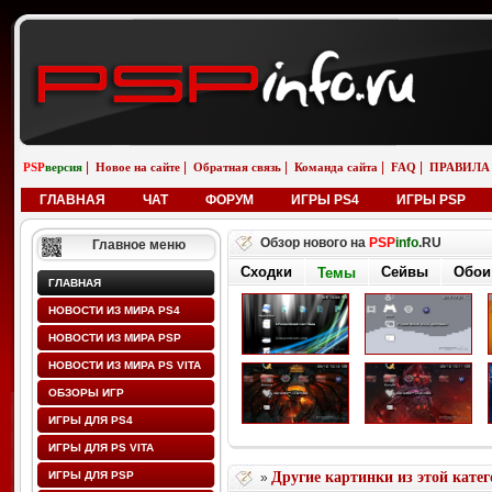
|
|
|
|
|
PSP
версия
Новое на сайте
Обратная связь
Команда сайта
FAQ
ПРАВИЛА
ГЛАВНАЯ
ЧАТ
ФОРУМ
ИГРЫ PS4
ИГРЫ PSP
Обзор нового на
PSP
info
.RU
Главное меню
Сходки
Сейвы
Обои
Темы
ГЛАВНАЯ
НОВОСТИ ИЗ МИРА PS4
НОВОСТИ ИЗ МИРА PSP
НОВОСТИ ИЗ МИРА PS VITA
ОБЗОРЫ ИГР
ИГРЫ ДЛЯ PS4
ИГРЫ ДЛЯ PS VITA
ИГРЫ ДЛЯ PSP
Другие картинки из этой кате
»