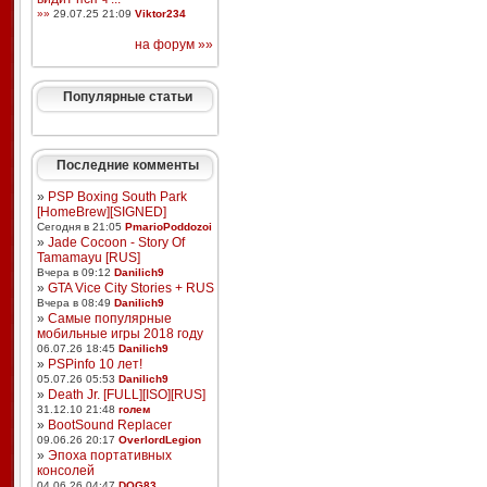
»»
29.07.25 21:09
Viktor234
на форум »»
Популярные статьи
Последние комменты
»
PSP Boxing South Park
[HomeBrew][SIGNED]
Сегодня в 21:05
PmarioPoddozoi
»
Jade Cocoon - Story Of
Tamamayu [RUS]
Вчера в 09:12
Danilich9
»
GTA Vice City Stories + RUS
Вчера в 08:49
Danilich9
»
Самые популярные
мобильные игры 2018 году
06.07.26 18:45
Danilich9
»
PSPinfo 10 лет!
05.07.26 05:53
Danilich9
»
Death Jr. [FULL][ISO][RUS]
31.12.10 21:48
голем
»
BootSound Replacer
09.06.26 20:17
OverlordLegion
»
Эпоха портативных
консолей
04.06.26 04:47
DOG83