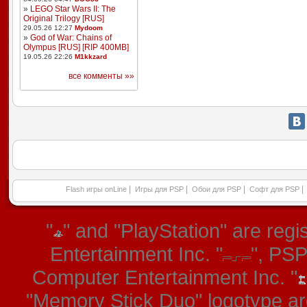
»
LEGO Star Wars II: The
Original Trilogy [RUS]
29.05.26 12:27
Mydoom
»
God of War: Chains of
Olympus [RUS] [RIP 400MB]
19.05.26 22:26
M1kkzard
все комменты »»
|
|
|
|
Flash игры onLine
Игры для PSP
Обои для PSP
Софт для PSP
"
" and "PlayStation" are re
Entertainment Inc. "
", PS
Computer Entertainment Inc. "
"Memory Stick Duo" logotype ar