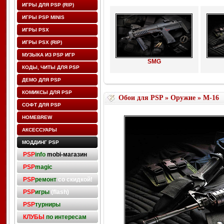
ИГРЫ ДЛЯ PSP (RIP)
ИГРЫ PSP MINIS
ИГРЫ PSX
ИГРЫ PSX (RIP)
МУЗЫКА ИЗ PSP ИГР
SMG
КОДЫ, ЧИТЫ ДЛЯ PSP
ДЕМО ДЛЯ PSP
КОМИКСЫ ДЛЯ PSP
Обои для PSP
»
Оружие
» M-16
СОФТ ДЛЯ PSP
HOMEBREW
АКСЕССУАРЫ
МОДДИНГ PSP
PSP
info
mobi-магазин
PSP
magic
PSP
ремонт
со скидкой!
PSP
игры
(flash)
PSP
турниры
КЛУБЫ
по интересам