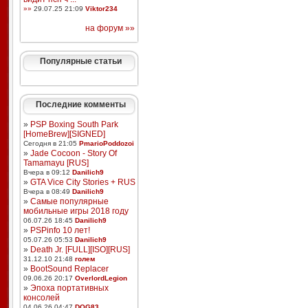
»»
29.07.25 21:09
Viktor234
на форум »»
Популярные статьи
Последние комменты
»
PSP Boxing South Park
[HomeBrew][SIGNED]
Сегодня в 21:05
PmarioPoddozoi
»
Jade Cocoon - Story Of
Tamamayu [RUS]
Вчера в 09:12
Danilich9
»
GTA Vice City Stories + RUS
Вчера в 08:49
Danilich9
»
Самые популярные
мобильные игры 2018 году
06.07.26 18:45
Danilich9
»
PSPinfo 10 лет!
05.07.26 05:53
Danilich9
»
Death Jr. [FULL][ISO][RUS]
31.12.10 21:48
голем
»
BootSound Replacer
09.06.26 20:17
OverlordLegion
»
Эпоха портативных
консолей
04.06.26 04:47
DOG83