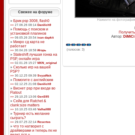
Свежее на форуме
Нажмите на фотографию,
»
Брик psp 3008, flash0
»»
27.06.26 08:14
Danilich9
»
Помощь с поиском и
Получить
установкой плагинов
Автор:
DiMiCi
»»
09.05.26 20:54
ivan dapkit
»
Микро сд карта не
работает
(голосов: 3)
»»
30.04.26 18:58
Игорь
»
Stateshift лучшая гонка на
PSP, онлайн игра
»»
02.01.26 15:27
MXN_original
»
Сколько игр на вашей
PSP?
»»
30.12.25 09:39
SvyatNsk
»
Помогите с английским
»»
02.12.25 21:08
Danilich9
»
Виснет psp при входе во
Flatout
»»
29.10.25 13:06
GenS95
»
Сейв для Ratchet &
clank:size matters
»»
10.10.25 03:46
Valhall88
»
Турнир есть желание
сыграть?
»»
29.07.25 22:14
Resertos
»
что то натворил с
драйверами и теперь пк не
видит псп ч ...