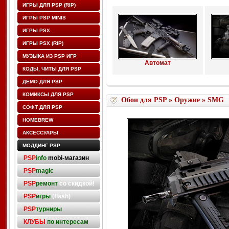
ИГРЫ ДЛЯ PSP (RIP)
ИГРЫ PSP MINIS
ИГРЫ PSX
ИГРЫ PSX (RIP)
МУЗЫКА ИЗ PSP ИГР
Автомат
КОДЫ, ЧИТЫ ДЛЯ PSP
ДЕМО ДЛЯ PSP
КОМИКСЫ ДЛЯ PSP
Обои для PSP
»
Оружие
» SMG
СОФТ ДЛЯ PSP
HOMEBREW
АКСЕССУАРЫ
МОДДИНГ PSP
PSP
info
mobi-магазин
PSP
magic
PSP
ремонт
со скидкой!
PSP
игры
(flash)
PSP
турниры
КЛУБЫ
по интересам