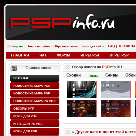
|
|
|
|
|
PSP
версия
Новое на сайте
Обратная связь
Команда сайта
FAQ
ПРАВИЛА
ГЛАВНАЯ
ЧАТ
ФОРУМ
ИГРЫ PS4
ИГРЫ PSP
Обзор нового на
PSP
info
.RU
Главное меню
Сходки
Сейвы
Обои
Темы
ГЛАВНАЯ
НОВОСТИ ИЗ МИРА PS4
НОВОСТИ ИЗ МИРА PSP
НОВОСТИ ИЗ МИРА PS VITA
ОБЗОРЫ ИГР
ИГРЫ ДЛЯ PS4
ИГРЫ ДЛЯ PS VITA
ИГРЫ ДЛЯ PSP
Другие картинки из этой кате
»