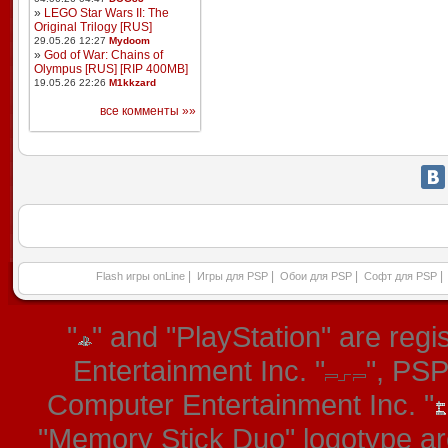
»
LEGO Star Wars II: The
Original Trilogy [RUS]
29.05.26 12:27
Mydoom
»
God of War: Chains of
Olympus [RUS] [RIP 400MB]
19.05.26 22:26
M1kkzard
все комменты »»
|
|
|
|
Flash игры onLine
Игры для PSP
Обои для PSP
Софт для PSP
"
" and "PlayStation" are re
Entertainment Inc. "
", PS
Computer Entertainment Inc. "
"Memory Stick Duo" logotype ar