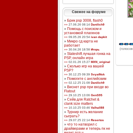
Свежее на форуме
»
Брик psp 3008, flash0
»»
27.06.26 08:14
Danilich9
»
Помощь с поиском и
установкой плагинов
»»
09.05.26 20:54
ivan dapkit
»
Микро сд карта не
работает
(голосов:
»»
30.04.26 18:58
Игорь
»
Stateshift лучшая гонка на
PSP, онлайн игра
»»
02.01.26 15:27
MXN_original
»
Сколько игр на вашей
PSP?
»»
30.12.25 09:39
SvyatNsk
»
Помогите с английским
»»
02.12.25 21:08
Danilich9
»
Виснет psp при входе во
Flatout
»»
29.10.25 13:06
GenS95
»
Сейв для Ratchet &
clank:size matters
»»
10.10.25 03:46
Valhall88
»
Турнир есть желание
сыграть?
»»
29.07.25 22:14
Resertos
»
что то натворил с
драйверами и теперь пк не
видит псп ч ...