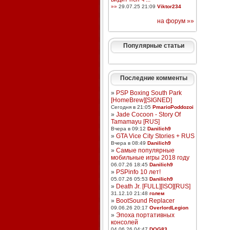
»»
29.07.25 21:09
Viktor234
на форум »»
Популярные статьи
Последние комменты
»
PSP Boxing South Park
[HomeBrew][SIGNED]
Сегодня в 21:05
PmarioPoddozoi
»
Jade Cocoon - Story Of
Tamamayu [RUS]
Вчера в 09:12
Danilich9
»
GTA Vice City Stories + RUS
Вчера в 08:49
Danilich9
»
Самые популярные
мобильные игры 2018 году
06.07.26 18:45
Danilich9
»
PSPinfo 10 лет!
05.07.26 05:53
Danilich9
»
Death Jr. [FULL][ISO][RUS]
31.12.10 21:48
голем
»
BootSound Replacer
09.06.26 20:17
OverlordLegion
»
Эпоха портативных
консолей
04.06.26 04:47
DOG83