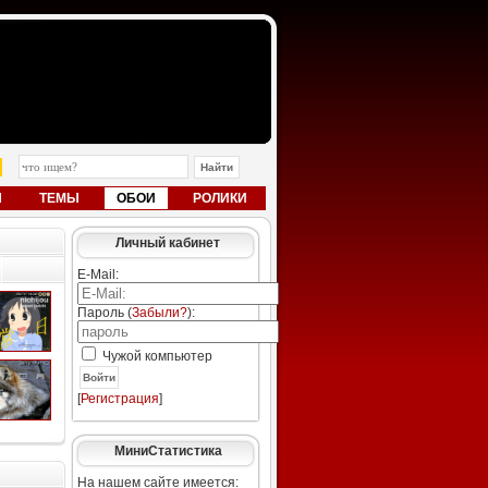
Ы
ТЕМЫ
ОБОИ
РОЛИКИ
Личный кабинет
E-Mail:
Пароль (
Забыли?
):
Чужой компьютер
Войти
[
Регистрация
]
МиниСтатистика
На нашем сайте имеется: