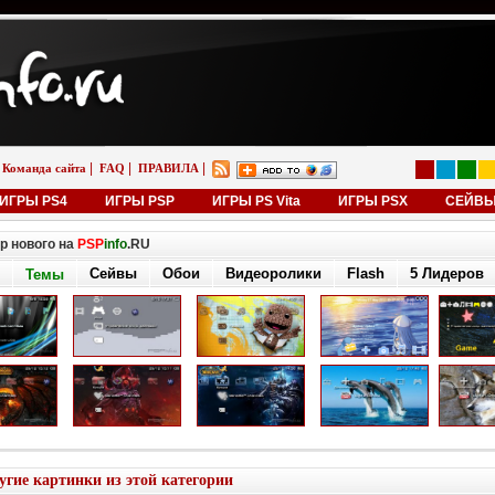
|
|
|
Команда сайта
FAQ
ПРАВИЛА
ИГРЫ PS4
ИГРЫ PSP
ИГРЫ PS Vita
ИГРЫ PSX
СЕЙВ
р нового на
PSP
info
.RU
Сейвы
Обои
Видеоролики
Flash
5 Лидеров
Темы
угие картинки из этой категории