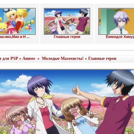
асико,Мио и Н ...
Главные герои
Ёкинодзё Химу
и для PSP
»
Аниме
»
Молодые Мазохисты!
» Главные герои