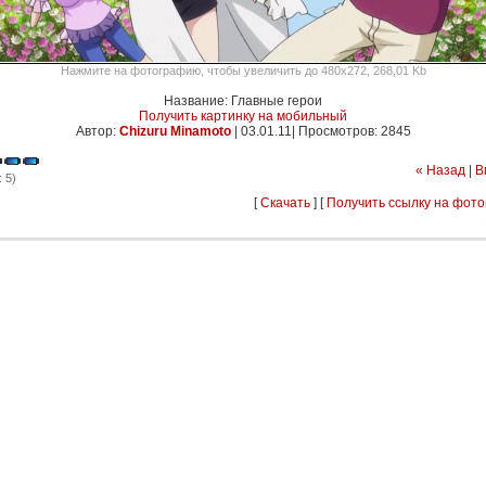
Нажмите на фотографию, чтобы увеличить до 480x272, 268,01 Kb
Название: Главные герои
Получить картинку на мобильный
Автор:
Chizuru Minamoto
|
03.01.11| Просмотров: 2845
« Назад
|
В
 5)
[
Скачать
] [
Получить ссылку на фот