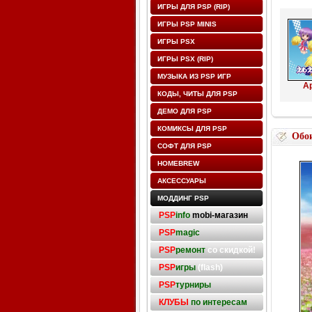
ИГРЫ ДЛЯ PSP (RIP)
ИГРЫ PSP MINIS
ИГРЫ PSX
ИГРЫ PSX (RIP)
МУЗЫКА ИЗ PSP ИГР
Ар
КОДЫ, ЧИТЫ ДЛЯ PSP
ДЕМО ДЛЯ PSP
КОМИКСЫ ДЛЯ PSP
Обо
СОФТ ДЛЯ PSP
HOMEBREW
АКСЕССУАРЫ
МОДДИНГ PSP
PSP
info
mobi-магазин
PSP
magic
PSP
ремонт
со скидкой!
PSP
игры
(flash)
PSP
турниры
КЛУБЫ
по интересам