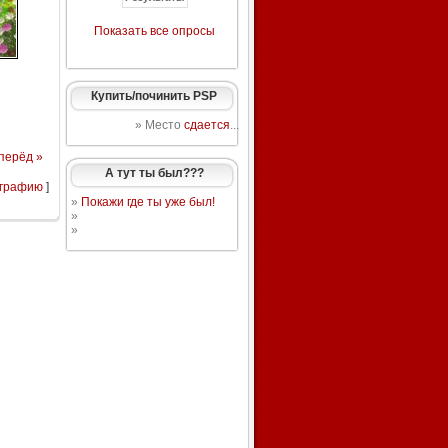
Показать все опросы
Купить/починить PSP
» Место
сдается
...
перёд »
А тут ты был???
ографию
]
»
Покажи где ты уже был!
»
»