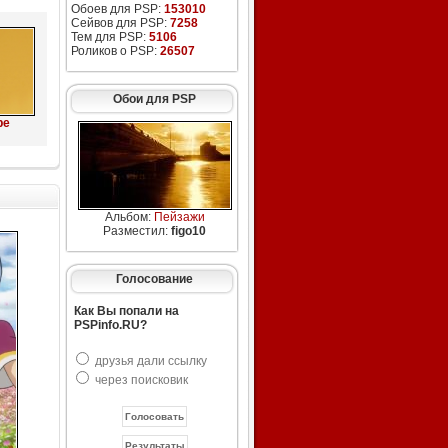
Обоев для PSP:
153010
Сейвов для PSP:
7258
Тем для PSP:
5106
Роликов о PSP:
26507
Обои для PSP
ре
Альбом:
Пейзажи
Разместил:
figo10
Голосование
Как Вы попали на
PSPinfo.RU?
друзья дали ссылку
через поисковик