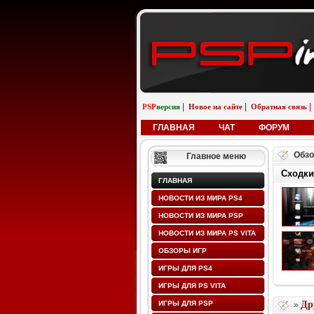
|
|
|
PSP
версия
Новое на сайте
Обратная связь
ГЛАВНАЯ
ЧАТ
ФОРУМ
Обзо
Главное меню
Сходки
ГЛАВНАЯ
НОВОСТИ ИЗ МИРА PS4
НОВОСТИ ИЗ МИРА PSP
НОВОСТИ ИЗ МИРА PS VITA
ОБЗОРЫ ИГР
ИГРЫ ДЛЯ PS4
ИГРЫ ДЛЯ PS VITA
ИГРЫ ДЛЯ PSP
Др
»