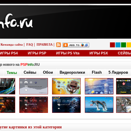
|
|
|
Команда сайта
FAQ
ПРАВИЛА
ИГРЫ PS4
ИГРЫ PSP
ИГРЫ PS Vita
ИГРЫ PSX
СЕЙВ
р нового на
PSP
info
.RU
Сейвы
Обои
Видеоролики
Flash
5 Лидеров
Темы
угие картинки из этой категории