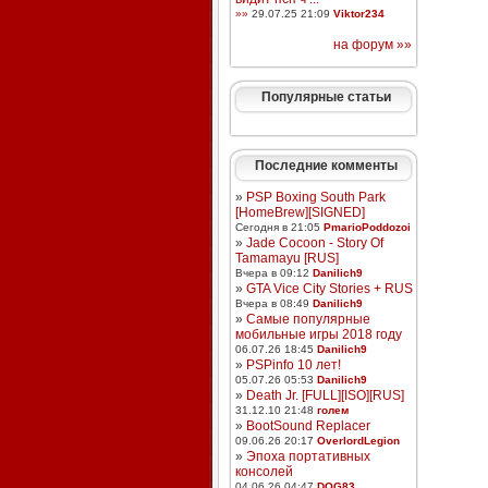
»»
29.07.25 21:09
Viktor234
на форум »»
Популярные статьи
Последние комменты
»
PSP Boxing South Park
[HomeBrew][SIGNED]
Сегодня в 21:05
PmarioPoddozoi
»
Jade Cocoon - Story Of
Tamamayu [RUS]
Вчера в 09:12
Danilich9
»
GTA Vice City Stories + RUS
Вчера в 08:49
Danilich9
»
Самые популярные
мобильные игры 2018 году
06.07.26 18:45
Danilich9
»
PSPinfo 10 лет!
05.07.26 05:53
Danilich9
»
Death Jr. [FULL][ISO][RUS]
31.12.10 21:48
голем
»
BootSound Replacer
09.06.26 20:17
OverlordLegion
»
Эпоха портативных
консолей
04.06.26 04:47
DOG83