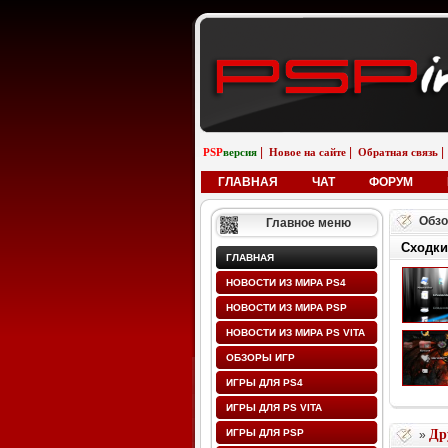
|
|
|
PSP
версия
Новое на сайте
Обратная связь
ГЛАВНАЯ
ЧАТ
ФОРУМ
Обзо
Главное меню
Сходки
ГЛАВНАЯ
НОВОСТИ ИЗ МИРА PS4
НОВОСТИ ИЗ МИРА PSP
НОВОСТИ ИЗ МИРА PS VITA
ОБЗОРЫ ИГР
ИГРЫ ДЛЯ PS4
ИГРЫ ДЛЯ PS VITA
ИГРЫ ДЛЯ PSP
Др
»