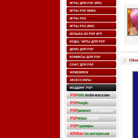
ИГРЫ ДЛЯ PSP (RIP)
ИГРЫ PSP MINIS
ИГРЫ PSX
ИГРЫ PSX (RIP)
МУЗЫКА ИЗ PSP ИГР
КОДЫ, ЧИТЫ ДЛЯ PSP
ДЕМО ДЛЯ PSP
КОМИКСЫ ДЛЯ PSP
Обо
СОФТ ДЛЯ PSP
HOMEBREW
АКСЕССУАРЫ
МОДДИНГ PSP
PSP
info
mobi-магазин
PSP
magic
PSP
ремонт
со скидкой!
PSP
игры
(flash)
PSP
турниры
КЛУБЫ
по интересам