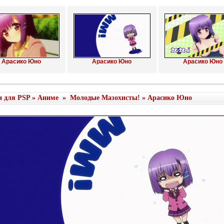
Арасико Юно
Арасико Юно
Арасико Юно
и для PSP
»
Аниме
»
Молодые Мазохисты!
» Арасико Юно