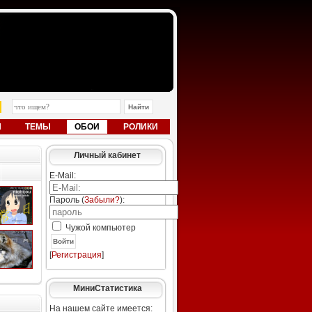
Ы
ТЕМЫ
ОБОИ
РОЛИКИ
Личный кабинет
E-Mail:
Пароль (
Забыли?
):
Чужой компьютер
Войти
[
Регистрация
]
МиниСтатистика
На нашем сайте имеется: