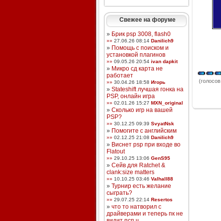
Свежее на форуме
»
Брик psp 3008, flash0
»»
27.06.26 08:14
Danilich9
»
Помощь с поиском и
установкой плагинов
»»
09.05.26 20:54
ivan dapkit
»
Микро сд карта не
работает
(голосов:
»»
30.04.26 18:58
Игорь
»
Stateshift лучшая гонка на
PSP, онлайн игра
»»
02.01.26 15:27
MXN_original
»
Сколько игр на вашей
PSP?
»»
30.12.25 09:39
SvyatNsk
»
Помогите с английским
»»
02.12.25 21:08
Danilich9
»
Виснет psp при входе во
Flatout
»»
29.10.25 13:06
GenS95
»
Сейв для Ratchet &
clank:size matters
»»
10.10.25 03:46
Valhall88
»
Турнир есть желание
сыграть?
»»
29.07.25 22:14
Resertos
»
что то натворил с
драйверами и теперь пк не
видит псп ч ...