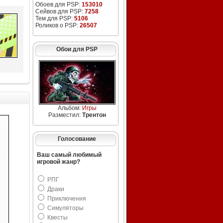
Обоев для PSP:
153010
Сейвов для PSP:
7258
Тем для PSP:
5106
Роликов о PSP:
26507
Обои для PSP
Альбом:
Игры
Разместил:
Трентон
Голосование
Ваш самый любимый
игровой жанр?
РПГ
Драки
Приключения
Симуляторы
Квесты