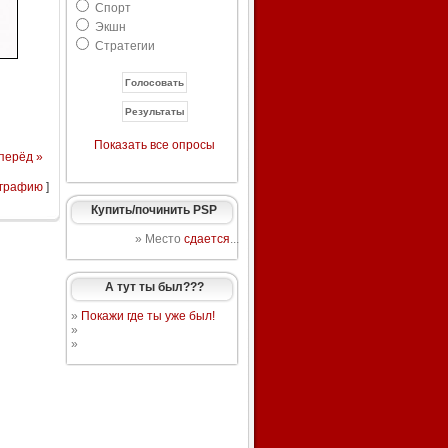
Спорт
Экшн
Стратегии
Показать все опросы
перёд »
ографию
]
Купить/починить PSP
» Место
сдается
...
А тут ты был???
»
Покажи где ты уже был!
»
»