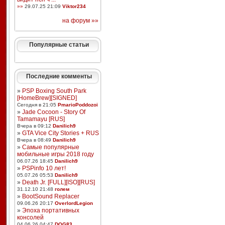
»»
29.07.25 21:09
Viktor234
на форум »»
Популярные статьи
Последние комменты
»
PSP Boxing South Park
[HomeBrew][SIGNED]
Сегодня в 21:05
PmarioPoddozoi
»
Jade Cocoon - Story Of
Tamamayu [RUS]
Вчера в 09:12
Danilich9
»
GTA Vice City Stories + RUS
Вчера в 08:49
Danilich9
»
Самые популярные
мобильные игры 2018 году
06.07.26 18:45
Danilich9
»
PSPinfo 10 лет!
05.07.26 05:53
Danilich9
»
Death Jr. [FULL][ISO][RUS]
31.12.10 21:48
голем
»
BootSound Replacer
09.06.26 20:17
OverlordLegion
»
Эпоха портативных
консолей
04.06.26 04:47
DOG83