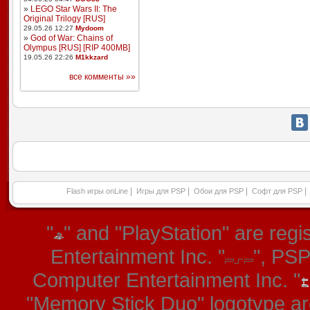
»
LEGO Star Wars II: The
Original Trilogy [RUS]
29.05.26 12:27
Mydoom
»
God of War: Chains of
Olympus [RUS] [RIP 400MB]
19.05.26 22:26
M1kkzard
все комменты »»
|
|
|
|
Flash игры onLine
Игры для PSP
Обои для PSP
Софт для PSP
"
" and "PlayStation" are re
Entertainment Inc. "
", PS
Computer Entertainment Inc. "
"Memory Stick Duo" logotype ar