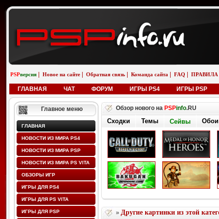
|
|
|
|
|
PSP
версия
Новое на сайте
Обратная связь
Команда сайта
FAQ
ПРАВИЛА
ГЛАВНАЯ
ЧАТ
ФОРУМ
ИГРЫ PS4
ИГРЫ PSP
Обзор нового на
PSP
info
.RU
Главное меню
Сходки
Темы
Обои
Сейвы
ГЛАВНАЯ
НОВОСТИ ИЗ МИРА PS4
НОВОСТИ ИЗ МИРА PSP
НОВОСТИ ИЗ МИРА PS VITA
ОБЗОРЫ ИГР
ИГРЫ ДЛЯ PS4
ИГРЫ ДЛЯ PS VITA
ИГРЫ ДЛЯ PSP
Другие картинки из этой кате
»