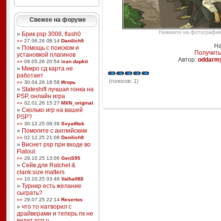
Свежее на форуме
Нажмите на фотографию,
»
Брик psp 3008, flash0
»»
27.06.26 08:14
Danilich9
На
»
Помощь с поиском и
Получить
установкой плагинов
Автор:
oddarm
»»
09.05.26 20:54
ivan dapkit
»
Микро сд карта не
работает
(голосов: 1)
»»
30.04.26 18:58
Игорь
»
Stateshift лучшая гонка на
PSP, онлайн игра
»»
02.01.26 15:27
MXN_original
»
Сколько игр на вашей
PSP?
»»
30.12.25 09:39
SvyatNsk
»
Помогите с английским
»»
02.12.25 21:08
Danilich9
»
Виснет psp при входе во
Flatout
»»
29.10.25 13:06
GenS95
»
Сейв для Ratchet &
clank:size matters
»»
10.10.25 03:46
Valhall88
»
Турнир есть желание
сыграть?
»»
29.07.25 22:14
Resertos
»
что то натворил с
драйверами и теперь пк не
видит псп ч ...