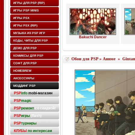
ИГРЫ ДЛЯ PSP (RIP)
ИГРЫ PSP MINIS
ИГРЫ PSX
ИГРЫ PSX (RIP)
МУЗЫКА ИЗ PSP ИГР
Bakuchi Dancer
КОДЫ, ЧИТЫ ДЛЯ PSP
ДЕМО ДЛЯ PSP
КОМИКСЫ ДЛЯ PSP
Обои для PSP
»
Аниме
»
Ginta
СОФТ ДЛЯ PSP
HOMEBREW
АКСЕССУАРЫ
МОДДИНГ PSP
PSP
info
mobi-магазин
PSP
magic
PSP
ремонт
со скидкой!
PSP
игры
(flash)
PSP
турниры
КЛУБЫ
по интересам