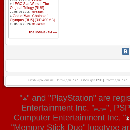
»
LEGO Star Wars II: The
Original Trilogy [RUS]
29.05.26 12:27
Mydoom
»
God of War: Chains of
Olympus [RUS] [RIP 400MB]
19.05.26 22:26
M1kkzard
все комменты »»
|
|
|
|
Flash игры onLine
Игры для PSP
Обои для PSP
Софт для PSP
"
" and "PlayStation" are re
Entertainment Inc. "
", PS
Computer Entertainment Inc. "
"Memory Stick Duo" logotype ar