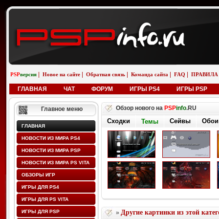
|
|
|
|
|
PSP
версия
Новое на сайте
Обратная связь
Команда сайта
FAQ
ПРАВИЛА
ГЛАВНАЯ
ЧАТ
ФОРУМ
ИГРЫ PS4
ИГРЫ PSP
Обзор нового на
PSP
info
.RU
Главное меню
Сходки
Сейвы
Обои
Темы
ГЛАВНАЯ
НОВОСТИ ИЗ МИРА PS4
НОВОСТИ ИЗ МИРА PSP
НОВОСТИ ИЗ МИРА PS VITA
ОБЗОРЫ ИГР
ИГРЫ ДЛЯ PS4
ИГРЫ ДЛЯ PS VITA
ИГРЫ ДЛЯ PSP
Другие картинки из этой кате
»