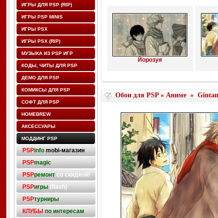
ИГРЫ ДЛЯ PSP (RIP)
ИГРЫ PSP MINIS
ИГРЫ PSX
ИГРЫ PSX (RIP)
МУЗЫКА ИЗ PSP ИГР
Йорозуя
КОДЫ, ЧИТЫ ДЛЯ PSP
ДЕМО ДЛЯ PSP
КОМИКСЫ ДЛЯ PSP
Обои для PSP
»
Аниме
»
Ginta
СОФТ ДЛЯ PSP
HOMEBREW
АКСЕССУАРЫ
МОДДИНГ PSP
PSP
info
mobi-магазин
PSP
magic
PSP
ремонт
со скидкой!
PSP
игры
(flash)
PSP
турниры
КЛУБЫ
по интересам