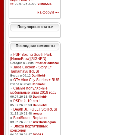
»»
29.07.25 21:09
Viktor234
на форум »»
Популярные статьи
Последние комменты
»
PSP Boxing South Park
[HomeBrew][SIGNED]
Сегодня в 21:05
PmarioPoddozoi
»
Jade Cocoon - Story Of
Tamamayu [RUS]
Вчера в 09:12
Danilich9
»
GTA Vice City Stories + RUS
Вчера в 08:49
Danilich9
»
Самые популярные
мобильные игры 2018 году
06.07.26 18:45
Danilich9
»
PSPinfo 10 лет!
05.07.26 05:53
Danilich9
»
Death Jr. [FULL][ISO][RUS]
31.12.10 21:48
голем
»
BootSound Replacer
09.06.26 20:17
OverlordLegion
»
Эпоха портативных
консолей
04.06.26 04:47
DOG83