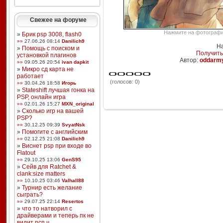
Свежее на форуме
Нажмите на фотографию
»
Брик psp 3008, flash0
»»
27.06.26 08:14
Danilich9
На
»
Помощь с поиском и
Получить
установкой плагинов
Автор:
oddarm
»»
09.05.26 20:54
ivan dapkit
»
Микро сд карта не
работает
(голосов: 0)
»»
30.04.26 18:58
Игорь
»
Stateshift лучшая гонка на
PSP, онлайн игра
»»
02.01.26 15:27
MXN_original
»
Сколько игр на вашей
PSP?
»»
30.12.25 09:39
SvyatNsk
»
Помогите с английским
»»
02.12.25 21:08
Danilich9
»
Виснет psp при входе во
Flatout
»»
29.10.25 13:06
GenS95
»
Сейв для Ratchet &
clank:size matters
»»
10.10.25 03:46
Valhall88
»
Турнир есть желание
сыграть?
»»
29.07.25 22:14
Resertos
»
что то натворил с
драйверами и теперь пк не
видит псп ч ...