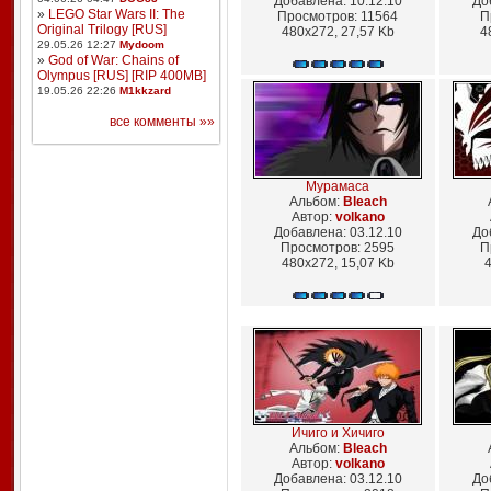
Добавлена: 10.12.10
До
»
LEGO Star Wars II: The
Просмотров: 11564
П
Original Trilogy [RUS]
480x272, 27,57 Kb
4
29.05.26 12:27
Mydoom
»
God of War: Chains of
Olympus [RUS] [RIP 400MB]
19.05.26 22:26
M1kkzard
все комменты »»
Мурамаса
Альбом:
Bleach
Автор:
volkano
Добавлена: 03.12.10
До
Просмотров: 2595
П
480x272, 15,07 Kb
4
Ичиго и Хичиго
Альбом:
Bleach
Автор:
volkano
Добавлена: 03.12.10
До