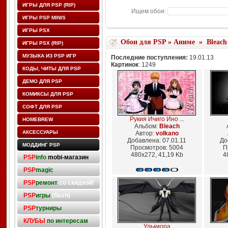
ИГРЫ ДЛЯ PSP (RIP)
Ищем обои:
ИГРЫ PSP MINIS
ИГРЫ PSX
Обои для PSP
»
Аниме
»
Bleach
ИГРЫ PSX (RIP)
МУЗЫКА ИЗ PSP ИГР
Последние поступления:
19.01.13
Картинок
: 1249
КОДЫ, ЧИТЫ ДЛЯ PSP
ДЕМО ДЛЯ PSP
КОМИКСЫ ДЛЯ PSP
СОФТ ДЛЯ PSP
Рукия Ичиго Ино ...
HOMEBREW
Альбом:
Bleach
АКСЕССУАРЫ
Автор:
volkano
Добавлена: 07.01.11
До
МОДДИНГ PSP
Просмотров: 5004
П
480x272, 41,19 Kb
4
PSP
info
mobi-магазин
PSP
magic
PSP
ремонт
со скидкой!
PSP
игры
(flash)
PSP
турниры
КЛУБЫ
по интересам
Улькиора