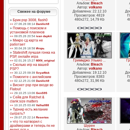
Альбом:
Bleach
Автор:
volkano
Добавлена: 22.12.10
До
Свежее на форуме
Просмотров: 4819
П
480x272, 14,79 Kb
4
»
Брик psp 3008, flash0
»»
27.06.26 08:14
Danilich9
»
Помощь с поиском и
установкой плагинов
»»
09.05.26 20:54
ivan dapkit
»
Микро сд карта не
работает
»»
30.04.26 18:58
Игорь
»
Stateshift лучшая гонка на
PSP, онлайн игра
Гриммджо Улькио ...
Гр
»»
02.01.26 15:27
MXN_original
Альбом:
Bleach
»
Сколько игр на вашей
Автор:
volkano
PSP?
Добавлена: 19.12.10
До
»»
30.12.25 09:39
SvyatNsk
Просмотров: 8383
П
»
Помогите с английским
480x272, 31,96 Kb
4
»»
02.12.25 21:08
Danilich9
»
Виснет psp при входе во
Flatout
»»
29.10.25 13:06
GenS95
»
Сейв для Ratchet &
clank:size matters
»»
10.10.25 03:46
Valhall88
»
Турнир есть желание
сыграть?
»»
29.07.25 22:14
Resertos
»
что то натворил с
драйверами и теперь пк не
Шурен
видит псп ч ...
Альбом:
Bleach