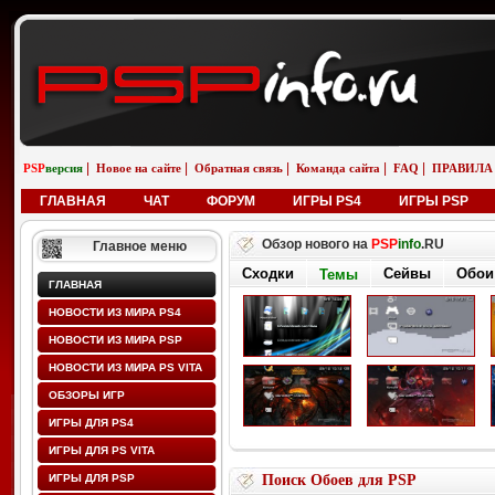
|
|
|
|
|
PSP
версия
Новое на сайте
Обратная связь
Команда сайта
FAQ
ПРАВИЛА
ГЛАВНАЯ
ЧАТ
ФОРУМ
ИГРЫ PS4
ИГРЫ PSP
Обзор нового на
PSP
info
.RU
Главное меню
Сходки
Сейвы
Обои
Темы
ГЛАВНАЯ
НОВОСТИ ИЗ МИРА PS4
НОВОСТИ ИЗ МИРА PSP
НОВОСТИ ИЗ МИРА PS VITA
ОБЗОРЫ ИГР
ИГРЫ ДЛЯ PS4
ИГРЫ ДЛЯ PS VITA
ИГРЫ ДЛЯ PSP
Поиск Обоев для PSP