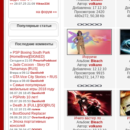
Автор:
volkano
»»
29.07.25 21:09
Viktor234
Добавлена: 17.12.10
До
на форум »»
Просмотров: 2420
П
480x272, 50,38 Kb
4
Популярные статьи
Последние комменты
»
PSP Boxing South Park
[HomeBrew][SIGNED]
Йоруичи
Сегодня в 21:05
PmarioPoddozoi
Альбом:
Bleach
»
Jade Cocoon - Story Of
Автор:
volkano
Tamamayu [RUS]
Добавлена: 12.12.10
До
Вчера в 09:12
Danilich9
Просмотров: 9915
П
»
GTA Vice City Stories + RUS
480x272, 14,77 Kb
4
Вчера в 08:49
Danilich9
»
Самые популярные
мобильные игры 2018 году
06.07.26 18:45
Danilich9
»
PSPinfo 10 лет!
05.07.26 05:53
Danilich9
»
Death Jr. [FULL][ISO][RUS]
31.12.10 21:48
голем
»
BootSound Replacer
09.06.26 20:17
OverlordLegion
Ичиго вастер ло ...
И
»
Эпоха портативных
Альбом:
Bleach
консолей
Автор:
volkano
04.06.26 04:47
DOG83