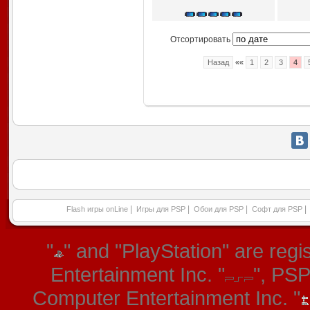
Отсортировать
Назад
««
1
2
3
4
|
|
|
|
Flash игры onLine
Игры для PSP
Обои для PSP
Софт для PSP
"
" and "PlayStation" are re
Entertainment Inc. "
", PS
Computer Entertainment Inc. "