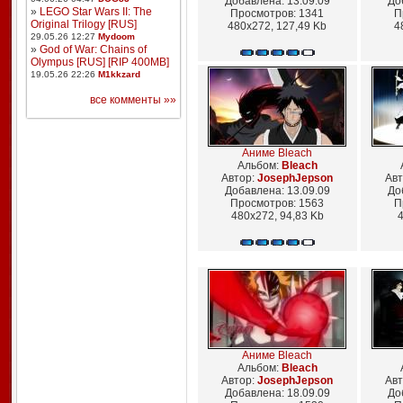
Добавлена: 13.09.09
До
»
LEGO Star Wars II: The
Просмотров: 1341
П
Original Trilogy [RUS]
480x272, 127,49 Kb
4
29.05.26 12:27
Mydoom
»
God of War: Chains of
Olympus [RUS] [RIP 400MB]
19.05.26 22:26
M1kkzard
все комменты »»
Аниме Bleach
Альбом:
Bleach
Автор:
JosephJepson
Авт
Добавлена: 13.09.09
До
Просмотров: 1563
П
480x272, 94,83 Kb
4
Аниме Bleach
Альбом:
Bleach
Автор:
JosephJepson
Авт
Добавлена: 18.09.09
До