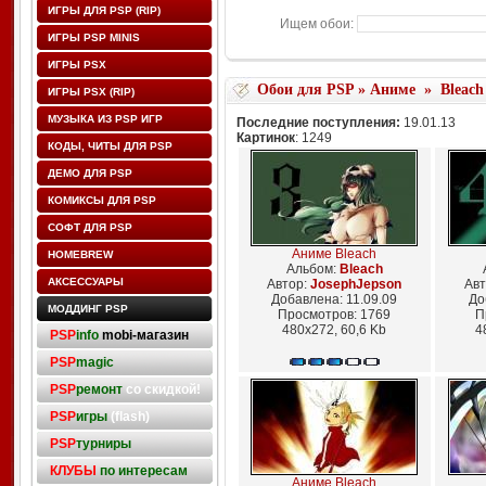
ИГРЫ ДЛЯ PSP (RIP)
Ищем обои:
ИГРЫ PSP MINIS
ИГРЫ PSX
Обои для PSP
»
Аниме
»
Bleach
ИГРЫ PSX (RIP)
МУЗЫКА ИЗ PSP ИГР
Последние поступления:
19.01.13
Картинок
: 1249
КОДЫ, ЧИТЫ ДЛЯ PSP
ДЕМО ДЛЯ PSP
КОМИКСЫ ДЛЯ PSP
СОФТ ДЛЯ PSP
Аниме Bleach
HOMEBREW
Альбом:
Bleach
АКСЕССУАРЫ
Автор:
JosephJepson
Авт
Добавлена: 11.09.09
До
МОДДИНГ PSP
Просмотров: 1769
П
480x272, 60,6 Kb
4
PSP
info
mobi-магазин
PSP
magic
PSP
ремонт
со скидкой!
PSP
игры
(flash)
PSP
турниры
КЛУБЫ
по интересам
Аниме Bleach