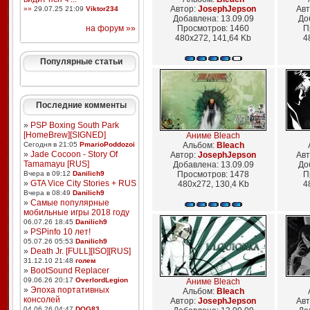
Автор:
JosephJepson
Авт
»»
29.07.25 21:09
Viktor234
Добавлена: 13.09.09
До
на форум »»
Просмотров: 1460
П
480x272, 141,64 Kb
4
Популярные статьи
Последние комменты
»
PSP Boxing South Park
[HomeBrew][SIGNED]
Аниме Bleach
Сегодня в 21:05
PmarioPoddozoi
Альбом:
Bleach
»
Jade Cocoon - Story Of
Автор:
JosephJepson
Авт
Tamamayu [RUS]
Добавлена: 13.09.09
До
Вчера в 09:12
Danilich9
Просмотров: 1478
П
»
GTA Vice City Stories + RUS
480x272, 130,4 Kb
4
Вчера в 08:49
Danilich9
»
Самые популярные
мобильные игры 2018 году
06.07.26 18:45
Danilich9
»
PSPinfo 10 лет!
05.07.26 05:53
Danilich9
»
Death Jr. [FULL][ISO][RUS]
31.12.10 21:48
голем
»
BootSound Replacer
09.06.26 20:17
OverlordLegion
Аниме Bleach
»
Эпоха портативных
Альбом:
Bleach
консолей
Автор:
JosephJepson
Авт
04.06.26 04:47
DOG83