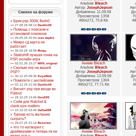
Альбом:
Bleach
Автор:
JosephJepson
Авт
Добавлена: 11.09.09
До
Свежее на форуме
Просмотров: 1358
П
480x272, 75,8 Kb
48
»
Брик psp 3008, flash0
»»
27.06.26 08:14
Danilich9
»
Помощь с поиском и
установкой плагинов
»»
09.05.26 20:54
ivan dapkit
»
Микро сд карта не
работает
»»
30.04.26 18:58
Игорь
»
Stateshift лучшая гонка на
PSP, онлайн игра
Аниме Bleach
»»
02.01.26 15:27
MXN_original
Альбом:
Bleach
»
Сколько игр на вашей
Автор:
JosephJepson
Авт
PSP?
Добавлена: 13.09.09
До
»»
30.12.25 09:39
SvyatNsk
Просмотров: 1304
П
»
Помогите с английским
480x272, 77,71 Kb
4
»»
02.12.25 21:08
Danilich9
»
Виснет psp при входе во
Flatout
»»
29.10.25 13:06
GenS95
»
Сейв для Ratchet &
clank:size matters
»»
10.10.25 03:46
Valhall88
»
Турнир есть желание
сыграть?
»»
29.07.25 22:14
Resertos
»
что то натворил с
драйверами и теперь пк не
Аниме Bleach
видит псп ч ...
Альбом:
Bleach