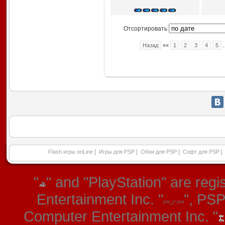
Отсортировать
Назад
««
1
2
3
4
5
.
|
|
|
|
Flash игры onLine
Игры для PSP
Обои для PSP
Софт для PSP
"
" and "PlayStation" are re
Entertainment Inc. "
", PS
Computer Entertainment Inc. "