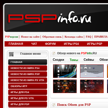
|
|
|
|
|
PSP
версия
Новое на сайте
Обратная связь
Команда сайта
FAQ
ПРАВИЛА
ГЛАВНАЯ
ЧАТ
ФОРУМ
ИГРЫ PS4
ИГРЫ PSP
Обзор нового на
PSP
info
.RU
Главное меню
Сходки
Сейвы
Обои
Темы
ГЛАВНАЯ
НОВОСТИ ИЗ МИРА PS4
НОВОСТИ ИЗ МИРА PSP
НОВОСТИ ИЗ МИРА PS VITA
ОБЗОРЫ ИГР
ИГРЫ ДЛЯ PS4
ИГРЫ ДЛЯ PS VITA
ИГРЫ ДЛЯ PSP
Поиск Обоев для PSP