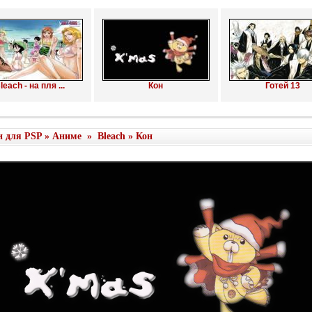
leach - на пля ...
Кон
Готей 13
и для PSP
»
Аниме
»
Bleach
» Кон