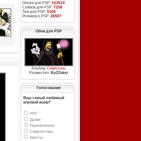
Обоев для PSP:
153010
Сейвов для PSP:
7258
Тем для PSP:
5106
Роликов о PSP:
26507
Обои для PSP
Альбом:
Симпсоны
Разместил:
BaZZuker
Голосование
Ваш самый любимый
игровой жанр?
РПГ
Драки
Приключения
Симуляторы
Квесты