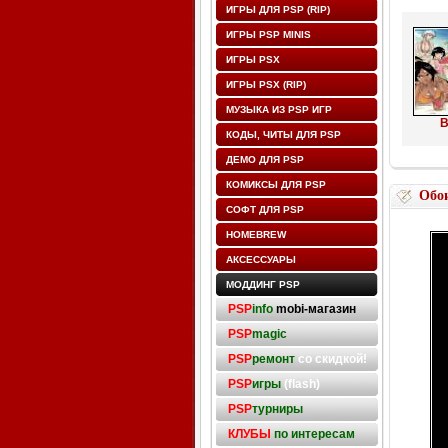
ИГРЫ ДЛЯ PSP (RIP)
ИГРЫ PSP MINIS
ИГРЫ PSX
ИГРЫ PSX (RIP)
МУЗЫКА ИЗ PSP ИГР
B
КОДЫ, ЧИТЫ ДЛЯ PSP
ДЕМО ДЛЯ PSP
КОМИКСЫ ДЛЯ PSP
Обо
СОФТ ДЛЯ PSP
HOMEBREW
АКСЕССУАРЫ
МОДДИНГ PSP
PSP
info
mobi-магазин
PSP
magic
PSP
ремонт
со скидкой!
PSP
игры
(flash)
PSP
турниры
КЛУБЫ
по интересам