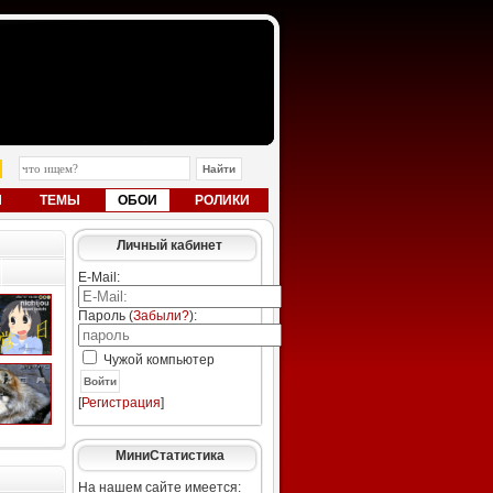
Ы
ТЕМЫ
ОБОИ
РОЛИКИ
Личный кабинет
E-Mail:
Пароль (
Забыли?
):
Чужой компьютер
Войти
[
Регистрация
]
МиниСтатистика
На нашем сайте имеется: