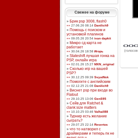
Свежее на форуме
»
Брик psp 3008, flash0
»»
27.06.26 08:14
Danilich9
»
Помощь с поиском и
установкой плагинов
»»
09.05.26 20:54
ivan dapkit
»
Микро сд карта не
работает
(голосов:
»»
30.04.26 18:58
Игорь
»
Stateshift лучшая гонка на
PSP, онлайн игра
»»
02.01.26 15:27
MXN_original
»
Сколько игр на вашей
PSP?
»»
30.12.25 09:39
SvyatNsk
»
Помогите с английским
»»
02.12.25 21:08
Danilich9
»
Виснет psp при входе во
Flatout
»»
29.10.25 13:06
GenS95
»
Сейв для Ratchet &
clank:size matters
»»
10.10.25 03:46
Valhall88
»
Турнир есть желание
сыграть?
»»
29.07.25 22:14
Resertos
»
что то натворил с
драйверами и теперь пк не
видит псп ч ...