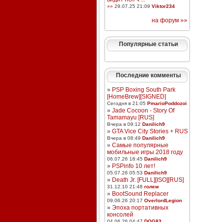
»»
29.07.25 21:09
Viktor234
на форум »»
Популярные статьи
Последние комменты
»
PSP Boxing South Park
[HomeBrew][SIGNED]
Сегодня в 21:05
PmarioPoddozoi
»
Jade Cocoon - Story Of
Tamamayu [RUS]
Вчера в 09:12
Danilich9
»
GTA Vice City Stories + RUS
Вчера в 08:49
Danilich9
»
Самые популярные
мобильные игры 2018 году
06.07.26 18:45
Danilich9
»
PSPinfo 10 лет!
05.07.26 05:53
Danilich9
»
Death Jr. [FULL][ISO][RUS]
31.12.10 21:48
голем
»
BootSound Replacer
09.06.26 20:17
OverlordLegion
»
Эпоха портативных
консолей
04.06.26 04:47
DOG83