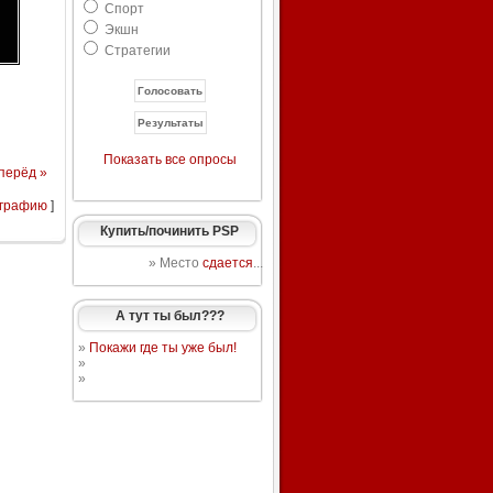
Спорт
Экшн
Стратегии
Показать все опросы
перёд »
ографию
]
Купить/починить PSP
» Место
сдается
...
А тут ты был???
»
Покажи где ты уже был!
»
»