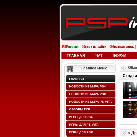
|
|
|
PSP
версия
Новое на сайте
Обратная связь
ГЛАВНАЯ
ЧАТ
ФОРУМ
Обзо
Главное меню
Сходки
ГЛАВНАЯ
НОВОСТИ ИЗ МИРА PS4
НОВОСТИ ИЗ МИРА PSP
НОВОСТИ ИЗ МИРА PS VITA
ОБЗОРЫ ИГР
ИГРЫ ДЛЯ PS4
ИГРЫ ДЛЯ PS VITA
ИГРЫ ДЛЯ PSP
Др
»