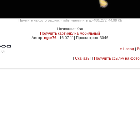
Нажмите на фотографию, чтобы увеличить до 480x272, 44,99 Kb
Название: Кон
Получить картинку на мобильный
Автор:
egor76
|
16.07.11| Просмотров: 3046
« Назад
|
В
 0)
[
Скачать
] [
Получить ссылку на фот