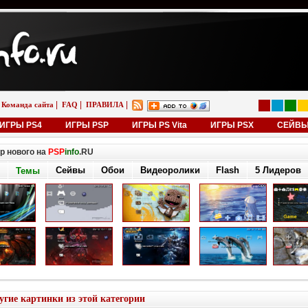
|
|
|
Команда сайта
FAQ
ПРАВИЛА
ИГРЫ PS4
ИГРЫ PSP
ИГРЫ PS Vita
ИГРЫ PSX
СЕЙВ
р нового на
PSP
info
.RU
Сейвы
Обои
Видеоролики
Flash
5 Лидеров
Темы
угие картинки из этой категории