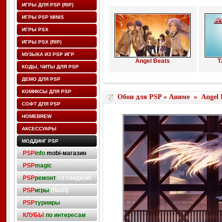
ИГРЫ ДЛЯ PSP (RIP)
ИГРЫ PSP MINIS
ИГРЫ PSX
ИГРЫ PSX (RIP)
МУЗЫКА ИЗ PSP ИГР
Angel Beats
Т
КОДЫ, ЧИТЫ ДЛЯ PSP
ДЕМО ДЛЯ PSP
КОМИКСЫ ДЛЯ PSP
Обои для PSP
»
Аниме
»
Angel 
СОФТ ДЛЯ PSP
HOMEBREW
АКСЕССУАРЫ
МОДДИНГ PSP
PSP
info
mobi-магазин
PSP
magic
PSP
ремонт
со скидкой!
PSP
игры
(flash)
PSP
турниры
КЛУБЫ
по интересам