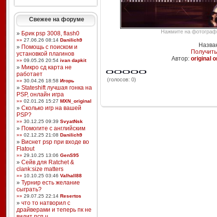
Свежее на форуме
Нажмите на фотографи
»
Брик psp 3008, flash0
»»
27.06.26 08:14
Danilich9
Назва
»
Помощь с поиском и
Получить
установкой плагинов
Автор:
original 
»»
09.05.26 20:54
ivan dapkit
»
Микро сд карта не
работает
(голосов: 0)
»»
30.04.26 18:58
Игорь
»
Stateshift лучшая гонка на
PSP, онлайн игра
»»
02.01.26 15:27
MXN_original
»
Сколько игр на вашей
PSP?
»»
30.12.25 09:39
SvyatNsk
»
Помогите с английским
»»
02.12.25 21:08
Danilich9
»
Виснет psp при входе во
Flatout
»»
29.10.25 13:06
GenS95
»
Сейв для Ratchet &
clank:size matters
»»
10.10.25 03:46
Valhall88
»
Турнир есть желание
сыграть?
»»
29.07.25 22:14
Resertos
»
что то натворил с
драйверами и теперь пк не
видит псп ч ...