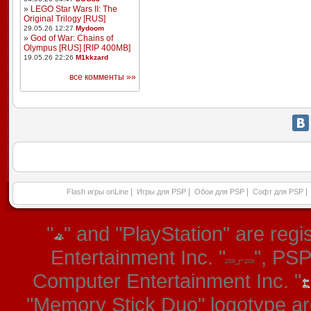
»
LEGO Star Wars II: The
Original Trilogy [RUS]
29.05.26 12:27
Mydoom
»
God of War: Chains of
Olympus [RUS] [RIP 400MB]
19.05.26 22:26
M1kkzard
все комменты »»
|
|
|
|
Flash игры onLine
Игры для PSP
Обои для PSP
Софт для PSP
"
" and "PlayStation" are re
Entertainment Inc. "
", PS
Computer Entertainment Inc. "
"Memory Stick Duo" logotype ar