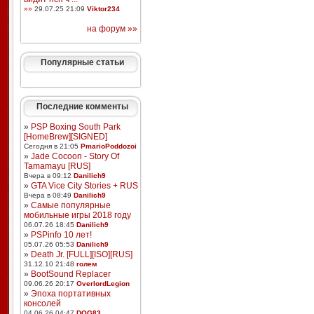
»»
29.07.25 21:09
Viktor234
на форум »»
Популярные статьи
Последние комменты
»
PSP Boxing South Park
[HomeBrew][SIGNED]
Сегодня в 21:05
PmarioPoddozoi
»
Jade Cocoon - Story Of
Tamamayu [RUS]
Вчера в 09:12
Danilich9
»
GTA Vice City Stories + RUS
Вчера в 08:49
Danilich9
»
Самые популярные
мобильные игры 2018 году
06.07.26 18:45
Danilich9
»
PSPinfo 10 лет!
05.07.26 05:53
Danilich9
»
Death Jr. [FULL][ISO][RUS]
31.12.10 21:48
голем
»
BootSound Replacer
09.06.26 20:17
OverlordLegion
»
Эпоха портативных
консолей
04.06.26 04:47
DOG83