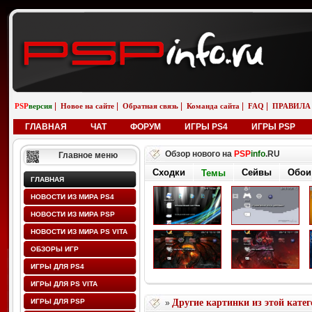
|
|
|
|
|
PSP
версия
Новое на сайте
Обратная связь
Команда сайта
FAQ
ПРАВИЛА
ГЛАВНАЯ
ЧАТ
ФОРУМ
ИГРЫ PS4
ИГРЫ PSP
Обзор нового на
PSP
info
.RU
Главное меню
Сходки
Сейвы
Обои
Темы
ГЛАВНАЯ
НОВОСТИ ИЗ МИРА PS4
НОВОСТИ ИЗ МИРА PSP
НОВОСТИ ИЗ МИРА PS VITA
ОБЗОРЫ ИГР
ИГРЫ ДЛЯ PS4
ИГРЫ ДЛЯ PS VITA
ИГРЫ ДЛЯ PSP
Другие картинки из этой кате
»