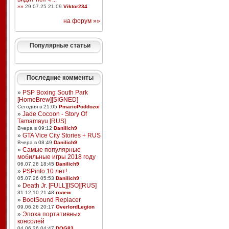
»»
29.07.25 21:09
Viktor234
на форум »»
Популярные статьи
Последние комменты
»
PSP Boxing South Park
[HomeBrew][SIGNED]
Сегодня в 21:05
PmarioPoddozoi
»
Jade Cocoon - Story Of
Tamamayu [RUS]
Вчера в 09:12
Danilich9
»
GTA Vice City Stories + RUS
Вчера в 08:49
Danilich9
»
Самые популярные
мобильные игры 2018 году
06.07.26 18:45
Danilich9
»
PSPinfo 10 лет!
05.07.26 05:53
Danilich9
»
Death Jr. [FULL][ISO][RUS]
31.12.10 21:48
голем
»
BootSound Replacer
09.06.26 20:17
OverlordLegion
»
Эпоха портативных
консолей
04.06.26 04:47
DOG83