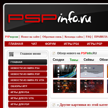
|
|
|
|
|
PSP
версия
Новое на сайте
Обратная связь
Команда сайта
FAQ
ПРАВИЛА
ГЛАВНАЯ
ЧАТ
ФОРУМ
ИГРЫ PS4
ИГРЫ PSP
Обзор нового на
PSP
info
.RU
Главное меню
Сходки
Сейвы
Обои
Темы
ГЛАВНАЯ
НОВОСТИ ИЗ МИРА PS4
НОВОСТИ ИЗ МИРА PSP
НОВОСТИ ИЗ МИРА PS VITA
ОБЗОРЫ ИГР
ИГРЫ ДЛЯ PS4
ИГРЫ ДЛЯ PS VITA
ИГРЫ ДЛЯ PSP
Другие картинки из этой кате
»