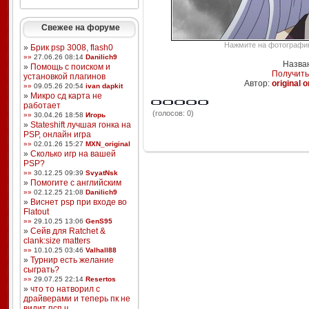
Свежее на форуме
Нажмите на фотографию,
»
Брик psp 3008, flash0
»»
27.06.26 08:14
Danilich9
Назва
»
Помощь с поиском и
Получить
установкой плагинов
Автор:
original 
»»
09.05.26 20:54
ivan dapkit
»
Микро сд карта не
работает
(голосов: 0)
»»
30.04.26 18:58
Игорь
»
Stateshift лучшая гонка на
PSP, онлайн игра
»»
02.01.26 15:27
MXN_original
»
Сколько игр на вашей
PSP?
»»
30.12.25 09:39
SvyatNsk
»
Помогите с английским
»»
02.12.25 21:08
Danilich9
»
Виснет psp при входе во
Flatout
»»
29.10.25 13:06
GenS95
»
Сейв для Ratchet &
clank:size matters
»»
10.10.25 03:46
Valhall88
»
Турнир есть желание
сыграть?
»»
29.07.25 22:14
Resertos
»
что то натворил с
драйверами и теперь пк не
видит псп ч ...