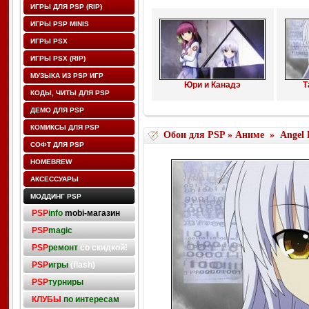
ИГРЫ ДЛЯ PSP (RIP)
ИГРЫ PSP MINIS
ИГРЫ PSX
ИГРЫ PSX (RIP)
МУЗЫКА ИЗ PSP ИГР
Юри и Канадэ
Т
КОДЫ, ЧИТЫ ДЛЯ PSP
ДЕМО ДЛЯ PSP
КОМИКСЫ ДЛЯ PSP
Обои для PSP
»
Аниме
»
Angel 
СОФТ ДЛЯ PSP
HOMEBREW
АКСЕССУАРЫ
МОДДИНГ PSP
PSP
info
mobi-магазин
PSP
magic
PSP
ремонт
со скидкой!
PSP
игры
(flash)
PSP
турниры
КЛУБЫ
по интересам