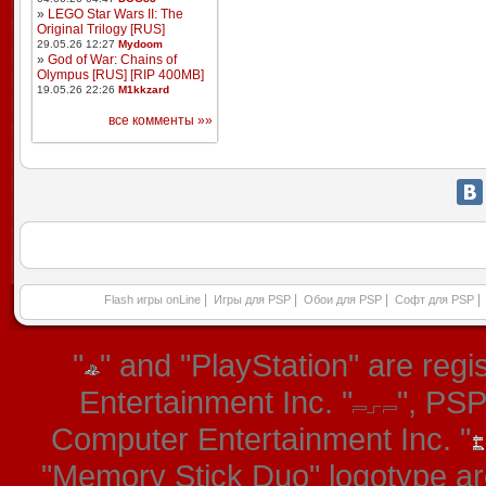
»
LEGO Star Wars II: The
Original Trilogy [RUS]
29.05.26 12:27
Mydoom
»
God of War: Chains of
Olympus [RUS] [RIP 400MB]
19.05.26 22:26
M1kkzard
все комменты »»
|
|
|
|
Flash игры onLine
Игры для PSP
Обои для PSP
Софт для PSP
"
" and "PlayStation" are re
Entertainment Inc. "
", PS
Computer Entertainment Inc. "
"Memory Stick Duo" logotype ar