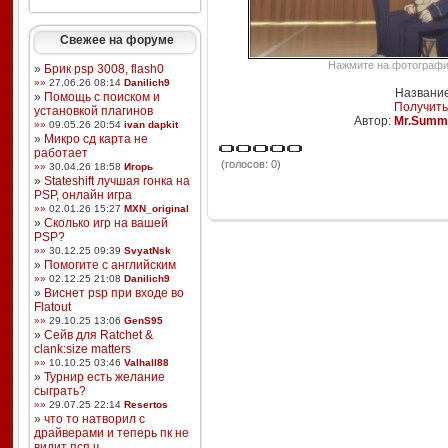
Свежее на форуме
Нажмите на фотографию
»
Брик psp 3008, flash0
»»
27.06.26 08:14
Danilich9
Название
»
Помощь с поиском и
Получить
установкой плагинов
Автор:
Mr.Summ
»»
09.05.26 20:54
ivan dapkit
»
Микро сд карта не
работает
(голосов: 0)
»»
30.04.26 18:58
Игорь
»
Stateshift лучшая гонка на
PSP, онлайн игра
»»
02.01.26 15:27
MXN_original
»
Сколько игр на вашей
PSP?
»»
30.12.25 09:39
SvyatNsk
»
Помогите с английским
»»
02.12.25 21:08
Danilich9
»
Виснет psp при входе во
Flatout
»»
29.10.25 13:06
GenS95
»
Сейв для Ratchet &
clank:size matters
»»
10.10.25 03:46
Valhall88
»
Турнир есть желание
сыграть?
»»
29.07.25 22:14
Resertos
»
что то натворил с
драйверами и теперь пк не
видит псп ч ...