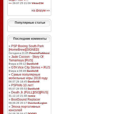
»»
29.07.25 21:09
Viktor234
на форум »»
Популярные статьи
Последние комменты
»
PSP Boxing South Park
[HomeBrew][SIGNED]
Сегодня в 21:05
PmarioPoddozoi
»
Jade Cocoon - Story Of
Tamamayu [RUS]
Вчера в 09:12
Danilich9
»
GTA Vice City Stories + RUS
Вчера в 08:49
Danilich9
»
Самые популярные
мобильные игры 2018 году
06.07.26 18:45
Danilich9
»
PSPinfo 10 лет!
05.07.26 05:53
Danilich9
»
Death Jr. [FULL][ISO][RUS]
31.12.10 21:48
голем
»
BootSound Replacer
09.06.26 20:17
OverlordLegion
»
Эпоха портативных
консолей
04.06.26 04:47
DOG83