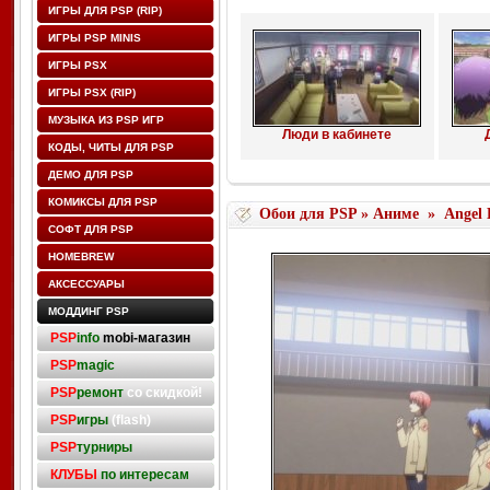
ИГРЫ ДЛЯ PSP (RIP)
ИГРЫ PSP MINIS
ИГРЫ PSX
ИГРЫ PSX (RIP)
МУЗЫКА ИЗ PSP ИГР
Люди в кабинете
КОДЫ, ЧИТЫ ДЛЯ PSP
ДЕМО ДЛЯ PSP
КОМИКСЫ ДЛЯ PSP
Обои для PSP
»
Аниме
»
Angel 
СОФТ ДЛЯ PSP
HOMEBREW
АКСЕССУАРЫ
МОДДИНГ PSP
PSP
info
mobi-магазин
PSP
magic
PSP
ремонт
со скидкой!
PSP
игры
(flash)
PSP
турниры
КЛУБЫ
по интересам