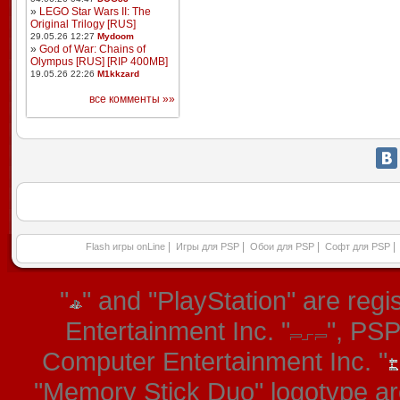
»
LEGO Star Wars II: The
Original Trilogy [RUS]
29.05.26 12:27
Mydoom
»
God of War: Chains of
Olympus [RUS] [RIP 400MB]
19.05.26 22:26
M1kkzard
все комменты »»
|
|
|
|
Flash игры onLine
Игры для PSP
Обои для PSP
Софт для PSP
"
" and "PlayStation" are re
Entertainment Inc. "
", PS
Computer Entertainment Inc. "
"Memory Stick Duo" logotype ar