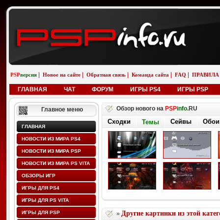
|
|
|
|
|
PSP
версия
Новое на сайте
Обратная связь
Команда сайта
FAQ
ПРАВИЛА
ГЛАВНАЯ
ЧАТ
ФОРУМ
ИГРЫ PS4
ИГРЫ PSP
Обзор нового на
PSP
info
.RU
Главное меню
Сходки
Сейвы
Обои
Темы
ГЛАВНАЯ
НОВОСТИ ИЗ МИРА PS4
НОВОСТИ ИЗ МИРА PSP
НОВОСТИ ИЗ МИРА PS VITA
ОБЗОРЫ ИГР
ИГРЫ ДЛЯ PS4
ИГРЫ ДЛЯ PS VITA
ИГРЫ ДЛЯ PSP
Другие картинки из этой кате
»