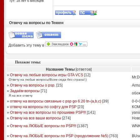
Тут: 18 лет 6 месяцев
Отвечу на вопросы по Теккен
Добавить эту тему в
Похожие темы:
Название Темы
[ответов]
»
Отвечу на любые вопросы игры GTA VCS
[
12
]
Mr.D
Отвечу на любые вопросы!Всем сюда без страха!:)
»
Отвечу на вопросы о psp.
[
15
]
Arm
»
Задаём вопросы
[
71
]
обо
Я на все отвечу
»
отвечу на вопросы связаные с psp go 6.20 tn-(a,b,c)
[
39
]
0-0-
»
отвечу на вопросы по софту для PSP
[
23
]
KOM
»
Отвечу на все вопросы по прошивке PSP!!!
[
141
]
yani
»
Отвечу на все ваши вопросы
[
274
]
Ново
»
Отвечу на ЛЮБЫЕ вопросы по PSP!!!
[
1387
]
WNK
»
Отвечу на ЛЮБЫЕ вопросы по PSP (продолжение №5)
[
763
]
BUs