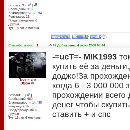
Возраст: 35 |
|
Сообщений:
316
Благодарности:
17
/
63
Репутация:
23
Предупреждений: 0
Друзья
Тут: 18 лет 2 месяцa
Спасибо
за пост:
1
#7 Добавлено: 4 июня 2008 08:44
-=ucT=-
MIK1993
ток
купить её за деньги
доджо!За прохожден
Посетители
когда 6 - 3 000 000
UNGA
--
прохождении всего 
Возраст: -- |
|
Сообщений:
669
денег чтобы скупить
Благодарности:
14
/
90
Репутация:
82
Предупреждений: 0
ставить + и спс
Друзья
Тут: 18 лет 6 месяцев