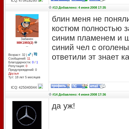
ICQ: 475418295
#13 Добавлено: 4 июня 2008 17:35
блин меня не поняли
костюм полностью з
синим пламенем и 
Забанен
MIK1993(2)
синий чел с оголены
--
ответили эт знает 
Возраст: 32 |
|
Сообщений:
11
Благодарности:
0
/
1
Репутация:
0
Предупреждений: 0
Друзья
Тут: 18 лет 5 месяцев
ICQ: 425040044
#14 Добавлено: 4 июня 2008 17:36
да уж!