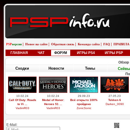
|
|
|
|
|
PSP
версия
Новое на сайте
Обратная связь
Команда сайта
FAQ
ПРАВИЛА
ГЛАВНАЯ
ЧАТ
ФОРУМ
ИГРЫ PS4
ИГРЫ PSP
Обзор 
Сходки
Новости
Темы
Сейв
По
10.02.24
10.02.24
29.09.23
27.05.23
Call Of Duty: Roads
Medal of Honor:
Всё открыто 100%
Tekken 6
to Vi ...
Heroes 51 ...
пройдено
Darken_0090
VadimR03
VadimR03
ZonicSonic
E-Mail: