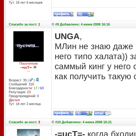
Тут: 18 лет 6 месяцев
Спасибо
за пост:
1
#9 Добавлено: 4 июня 2008 16:16
UNGA
,
МЛин не знаю даже к
него типо халата)) 
саммый кинг у него 
Посетители
-=ucT=-
--
как получить такую 
Возраст: 35 |
|
Сообщений:
316
Благодарности:
17
/
63
Репутация:
23
Предупреждений: 0
Друзья
Тут: 18 лет 2 месяцa
Спасибо
за пост:
3
#10 Добавлено: 4 июня 2008 16:21
-=ucT=-
,когда бходи