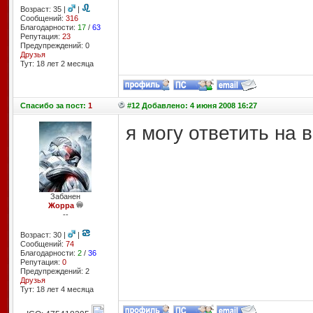
Возраст: 35 |
|
Сообщений:
316
Благодарности:
17
/
63
Репутация:
23
Предупреждений: 0
Друзья
Тут: 18 лет 2 месяцa
Спасибо
за пост:
1
#12 Добавлено: 4 июня 2008 16:27
я могу ответить на 
Забанен
Жорра
--
Возраст: 30 |
|
Сообщений:
74
Благодарности:
2
/
36
Репутация:
0
Предупреждений: 2
Друзья
Тут: 18 лет 4 месяцa