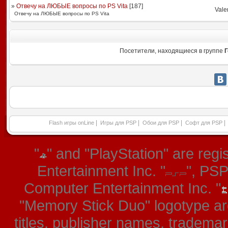
»
Отвечу на ЛЮБЫЕ вопросы по PS Vita
[
187
]
Vale
Отвечу на ЛЮБЫЕ вопросы по PS Vita
Посетители, находящиеся в группе
Г
|
|
|
|
Flash игры onLine
Игры для PSP
Обои для PSP
Софт для PSP
"
" and "PlayStation" are re
Entertainment Inc. "
", PS
Computer Entertainment Inc. "
"Memory Stick Duo" logotype ar
titles, publisher names, tradema