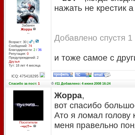
нажать не крестик а
Забанен
Жорра
--
Добавлено спустя 1 
Возраст: 30 |
|
Сообщений:
74
Благодарности:
2
/
36
Репутация:
0
и тоже самое с друг
Предупреждений: 2
Друзья
Тут: 18 лет 4 месяцa
ICQ: 475418295
Спасибо
за пост:
1
#11 Добавлено: 4 июня 2008 16:24
Жорра
,
вот спасибо большое
Ато я ломал голову 
меня правельно пон
Посетители
-=ucT=-
--