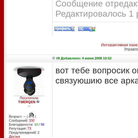
Сообщение отредакт
Редактировалось 1 
Интерактивная пане
Управл
#8 Добавлено: 4 июня 2008 10:52
вот тебе вопросик 
связуюшию все арка
Посетители
TWERQEN
--
Возраст: -- |
|
Сообщений:
330
Благодарности:
10
/
56
Репутация:
73
Предупреждений: 2
Друзья