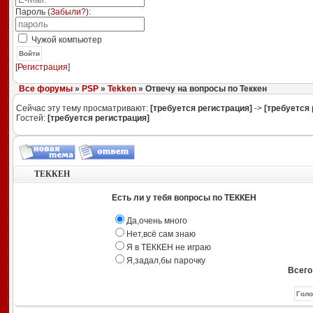
Пароль (
Забыли?
):
Чужой компьютер
Войти
[
Регистрация
]
Все форумы
»
PSP
»
Tekken
» Отвечу на вопросы по Теккен
Сейчас эту тему просматривают:
[требуется регистрация]
->
[требуется 
Гостей:
[требуется регистрация]
ТЕККЕН
Есть ли у тебя вопросы по ТЕККЕН
Да,очень много
Нет,всё сам знаю
Я в ТЕККЕН не играю
Я,задал,бы парочку
Всего