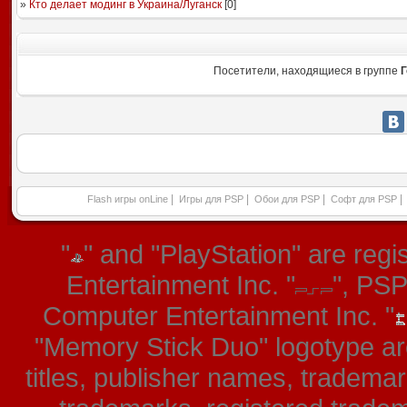
»
Кто делает модинг в Украина/Луганск
[
0
]
Посетители, находящиеся в группе
Г
|
|
|
|
Flash игры onLine
Игры для PSP
Обои для PSP
Софт для PSP
"
" and "PlayStation" are re
Entertainment Inc. "
", PS
Computer Entertainment Inc. "
"Memory Stick Duo" logotype ar
titles, publisher names, tradema