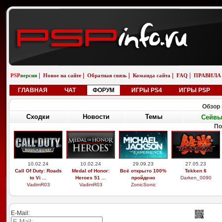
|
|
|
|
|
PSP
версия
Новое на сайте
Обратная связь
Команда сайта
FAQ
ПРАВИЛА
ГЛАВНАЯ
ЧАТ
ФОРУМ
ИГРЫ PS4
ИГРЫ PSP
Обзор 
Сходки
Новости
Темы
Сейв
По
10.02.24
10.02.24
29.09.23
27.05.23
Call Of Duty: Roads
Medal of Honor:
Всё открыто 100%
Tekken 6
to Vi ...
Heroes 51 ...
пройдено
Darken_0090
VadimR03
VadimR03
ZonicSonic
E-Mail: