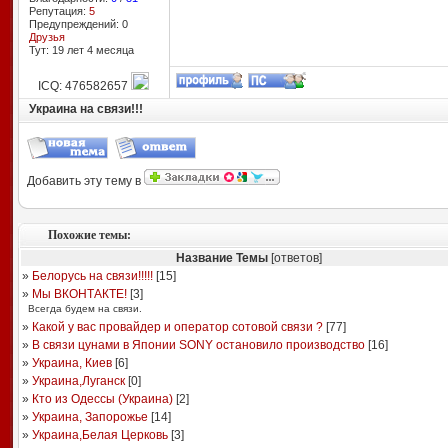
Репутация:
5
Предупреждений: 0
Друзья
Тут: 19 лет 4 месяцa
ICQ: 476582657
Украина на связи!!!
Добавить эту тему в
Похожие темы:
Название Темы
[ответов]
»
Белорусь на связи!!!!!
[
15
]
»
Мы ВКОНТАКТЕ!
[
3
]
Всегда будем на связи.
»
Какой у вас провайдер и оператор сотовой связи ?
[
77
]
»
В связи цунами в Японии SONY остановило производство
[
16
]
»
Украина, Киев
[
6
]
»
Украина,Луганск
[
0
]
»
Кто из Одессы (Украина)
[
2
]
»
Украина, Запорожье
[
14
]
»
Украина,Белая Церковь
[
3
]