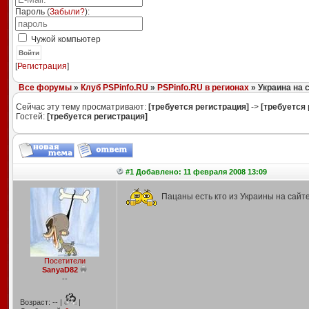
Пароль (
Забыли?
):
Чужой компьютер
Войти
[
Регистрация
]
Все форумы
»
Клуб PSPinfo.RU
»
PSPinfo.RU в регионах
» Украина на с
Сейчас эту тему просматривают:
[требуется регистрация]
->
[требуется 
Гостей:
[требуется регистрация]
#1 Добавлено: 11 февраля 2008 13:09
Пацаны есть кто из Украины на сайт
Посетители
SanyaD82
--
Возраст: -- |
|