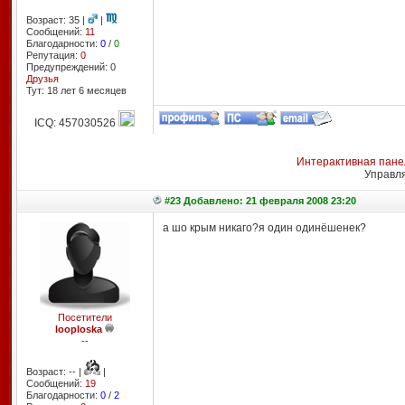
Возраст: 35 |
|
Сообщений:
11
Благодарности:
0
/
0
Репутация:
0
Предупреждений: 0
Друзья
Тут: 18 лет 6 месяцев
ICQ: 457030526
Интерактивная пане
Управл
#23 Добавлено: 21 февраля 2008 23:20
а шо крым никаго?я один одинёшенек?
Посетители
looploska
--
Возраст: -- |
|
Сообщений:
19
Благодарности:
0
/
2