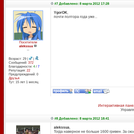
#7 Добавлено: 8 марта 2012 17:28
YgorOK
,
почти полтора года уже...
Посетители
alekssua
--
Возраст: 29 |
|
Сообщений:
372
Благодарности:
4
/
7
Репутация:
22
Предупреждений: 0
Друзья
Тут: 15 лет 1 месяц
Интерактивная пане
Управл
#8 Добавлено: 8 марта 2012 18:41
alekssua
,
Тогда наверное не больше 1600 гривен. За ско