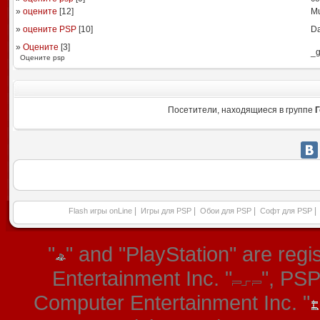
»
оцените
[
12
]
M
»
оцените PSP
[
10
]
Da
»
Оцените
[
3
]
_g
Оцените psp
Посетители, находящиеся в группе
Г
|
|
|
|
Flash игры onLine
Игры для PSP
Обои для PSP
Софт для PSP
"
" and "PlayStation" are re
Entertainment Inc. "
", PS
Computer Entertainment Inc. "