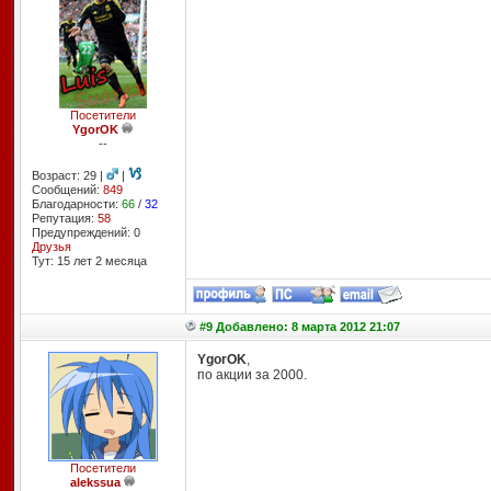
Посетители
YgorOK
--
Возраст: 29 |
|
Сообщений:
849
Благодарности:
66
/
32
Репутация:
58
Предупреждений: 0
Друзья
Тут: 15 лет 2 месяцa
#9 Добавлено: 8 марта 2012 21:07
YgorOK
,
по акции за 2000.
Посетители
alekssua