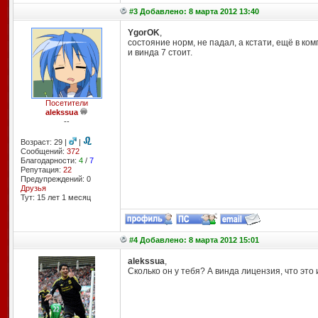
#3 Добавлено: 8 марта 2012 13:40
YgorOK
,
состояние норм, не падал, а кстати, ещё в ко
и винда 7 стоит.
Посетители
alekssua
--
Возраст: 29 |
|
Сообщений:
372
Благодарности:
4
/
7
Репутация:
22
Предупреждений: 0
Друзья
Тут: 15 лет 1 месяц
#4 Добавлено: 8 марта 2012 15:01
alekssua
,
Сколько он у тебя? А винда лицензия, что это