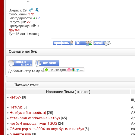
--
Возраст: 29 |
|
Сообщений:
372
Благодарности:
4
/
7
Репутация:
22
Предупреждений: 0
Друзья
Тут: 15 лет 1 месяц
Оцените нетбук
Добавить эту тему в
Похожие темы:
Название Темы
[ответов]
»
нетбук
[
0
]
in
-
»
Нетбук
[
5
]
A
»
Нетбук и батарейка))
[
26
]
A
»
Установка windows на нетбук
[
45
]
А
»
нетбук! помощь! тупит! SOS
[
24
]
A
»
Обмен psp slim 3004 на ноутбук или нетбук
[
5
]
co
»
оцените psp
[
0
]
co