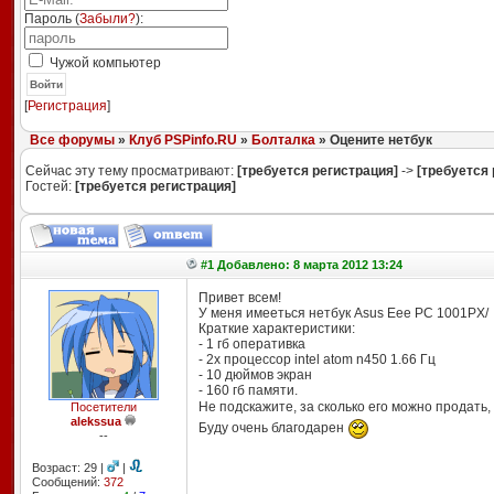
Пароль (
Забыли?
):
Чужой компьютер
Войти
[
Регистрация
]
Все форумы
»
Клуб PSPinfo.RU
»
Болталка
» Оцените нетбук
Сейчас эту тему просматривают:
[требуется регистрация]
->
[требуется 
Гостей:
[требуется регистрация]
#1 Добавлено: 8 марта 2012 13:24
Привет всем!
У меня имееться нетбук Asus Eee PC 1001PX/
Краткие характеристики:
- 1 гб оперативка
- 2х процессор intel atom n450 1.66 Гц
- 10 дюймов экран
- 160 гб памяти.
Не подскажите, за сколько его можно продать,
Посетители
alekssua
Буду очень благодарен
--
Возраст: 29 |
|
Сообщений:
372