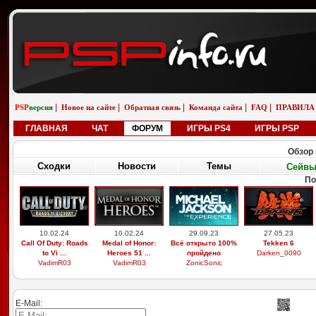
|
|
|
|
|
PSP
версия
Новое на сайте
Обратная связь
Команда сайта
FAQ
ПРАВИЛА
ГЛАВНАЯ
ЧАТ
ФОРУМ
ИГРЫ PS4
ИГРЫ PSP
Обзор 
Сходки
Новости
Темы
Сейв
По
10.02.24
10.02.24
29.09.23
27.05.23
Call Of Duty: Roads
Medal of Honor:
Всё открыто 100%
Tekken 6
to Vi ...
Heroes 51 ...
пройдено
Darken_0090
VadimR03
VadimR03
ZonicSonic
E-Mail: