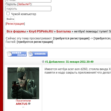
Пароль (
Забыли?
):
Чужой компьютер
Войти
[
Регистрация
]
Все форумы
»
Клуб PSPinfo.RU
»
Болталка
» нетбук! помощь! тупит! 
Сейчас эту тему просматривают:
[требуется регистрация]
->
[требуется 
Гостей:
[требуется регистрация]
#1 Добавлено: 31 января 2011 20:49
Имеется нетбук acer aon d260, стояла винда Х
памяти и надо закрыть приложения! что делать?
Посетители
ARKTUS
--