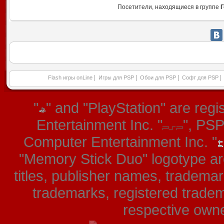
Посетители, находящиеся в группе
Г
|
|
|
|
Flash игры onLine
Игры для PSP
Обои для PSP
Софт для PSP
"
" and "PlayStation" are re
Entertainment Inc. "
", PS
Computer Entertainment Inc. "
"Memory Stick Duo" logotype ar
titles, publisher names, tradema
trademarks, registered tradem
respective owner