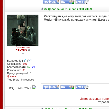
#7 Добавлено: 31 января 2011 20:59
Раскривушкэ
,не хочу замараяиваться, я купил
Modern45
,ну как бэ привода у мну нет! Думаю
Посетители
ARKTUS
--
Возраст: 30 |
|
Сообщений:
397
Благодарности:
55
/
24
Репутация:
22
Предупреждений: 3
Друзья
Тут: 16 лет 8 месяцев
ICQ: 594862321
Интерактивная пане
Управл