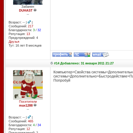
Забанен
DUHAST
--
Возраст: -- |
|
Сообщений:
217
Благодарности:
3
/
32
Репутация:
13
Предупреждений: 4
Друзья
Тут: 16 лет 8 месяцев
#14 Добавлено: 31 января 2011 21:27
Компьютер>Свойства системы>Дополнительн
системы>Дополнительно>Быстродействие>П
Попробуй
Посетители
max1288
--
Возраст: -- |
|
Сообщений:
465
Благодарности:
4
/
34
Репутация:
12
Предупреждений: 2