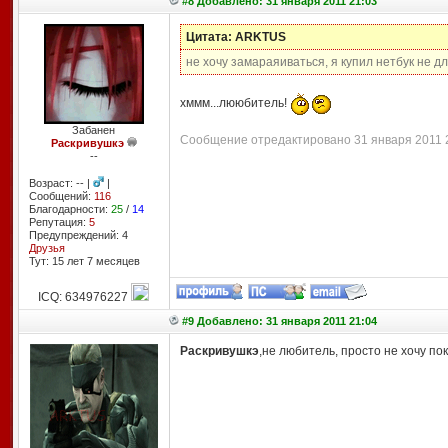
#8 Добавлено: 31 января 2011 21:03
Цитата: ARKTUS
не хочу замараяиваться, я купил нетбук не дл
хммм...лююбитель!
Забанен
Сообщение отредактировано 31 января 2011 21
Раскривушкэ
--
Возраст: -- |
|
Сообщений:
116
Благодарности:
25
/
14
Репутация:
5
Предупреждений: 4
Друзья
Тут: 15 лет 7 месяцев
ICQ: 634976227
#9 Добавлено: 31 января 2011 21:04
Раскривушкэ
,не любитель, просто не хочу по