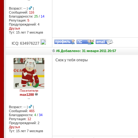
--
Возраст: -- |
|
Сообщений:
116
Благодарности:
25
/
14
Репутация:
5
Предупреждений: 4
Друзья
Тут: 15 лет 7 месяцев
ICQ: 634976227
#6 Добавлено: 31 января 2011 20:57
Скок у тебя оперы
Посетители
max1288
--
Возраст: -- |
|
Сообщений:
465
Благодарности:
4
/
34
Репутация:
12
Предупреждений: 2
Друзья
Тут: 15 лет 7 месяцев