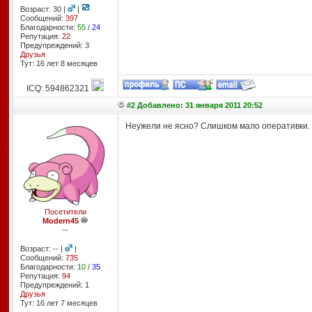
Возраст: 30 |
|
Сообщений:
397
Благодарности:
55
/
24
Репутация:
22
Предупреждений: 3
Друзья
Тут: 16 лет 8 месяцев
ICQ: 594862321
#2 Добавлено: 31 января 2011 20:52
Неужели не ясно? Слишком мало оперативки.
Посетители
Modern45
--
Возраст: -- |
|
Сообщений:
735
Благодарности:
10
/
35
Репутация:
94
Предупреждений: 1
Друзья
Тут: 16 лет 7 месяцев