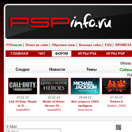
|
|
|
|
|
PSP
версия
Новое на сайте
Обратная связь
Команда сайта
FAQ
ПРАВИЛА
ГЛАВНАЯ
ЧАТ
ФОРУМ
ИГРЫ PS4
ИГРЫ PSP
Обзор 
Сходки
Новости
Темы
Сейв
По
10.02.24
10.02.24
29.09.23
27.05.23
Call Of Duty: Roads
Medal of Honor:
Всё открыто 100%
Tekken 6
to Vi ...
Heroes 51 ...
пройдено
Darken_0090
VadimR03
VadimR03
ZonicSonic
E-Mail: