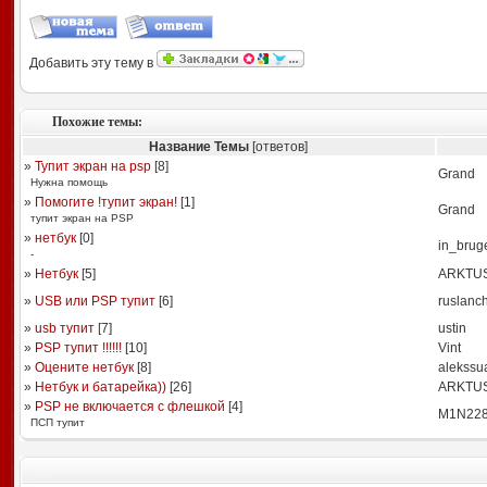
Добавить эту тему в
Похожие темы:
Название Темы
[ответов]
»
Тупит экран на psp
[
8
]
Grand
Нужна помощь
»
Помогите !тупит экран!
[
1
]
Grand
тупит экран на PSP
»
нетбук
[
0
]
in_brug
-
»
Нетбук
[
5
]
ARKTU
»
USB или PSP тупит
[
6
]
ruslanc
»
usb тупит
[
7
]
ustin
»
PSP тупит !!!!!!
[
10
]
Vint
»
Оцените нетбук
[
8
]
alekssu
»
Нетбук и батарейка))
[
26
]
ARKTU
»
PSP не включается с флешкой
[
4
]
M1N22
ПСП тупит