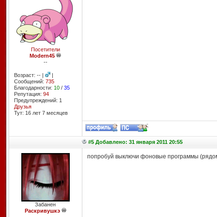
Посетители
Modern45
--
Возраст: -- |
|
Сообщений:
735
Благодарности:
10
/
35
Репутация:
94
Предупреждений: 1
Друзья
Тут: 16 лет 7 месяцев
#5 Добавлено: 31 января 2011 20:55
попробуй выключи фоновые программы (рядом с
Забанен
Раскривушкэ