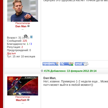
cюрприз это здорово,а насчет точной даты вы
Посетители
Dan Man
--
Возраст: 31 |
|
Сообщений:
225
Благодарности:
1
/
3
Репутация:
2
Предупреждений: 0
Друзья
Тут: 15 лет 10 месяцев
#176 Добавлено: 13 февраля 2012 20:14
Dan Man
,
Нет, извини. Примерно 1-2 недели еще... Може
патч может выйти в любой момент
)
)
Посетители
MasTaVi
--