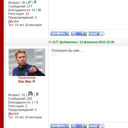
Возраст: 30 |
|
Сообщений:
177
Благодарности:
34
/
30
Репутация:
13
Предупреждений: 0
Друзья
Тут: 14 лет 10 месяцев
#177 Добавлено: 13 февраля 2012 22:30
Поскорея бы уже....
: : :
Посетители
Dan Man
--
Возраст: 31 |
|
Сообщений:
225
Благодарности:
1
/
3
Репутация:
2
Предупреждений: 0
Друзья
Тут: 15 лет 10 месяцев