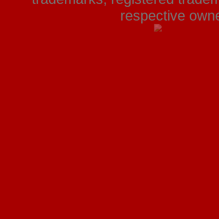
respective owner