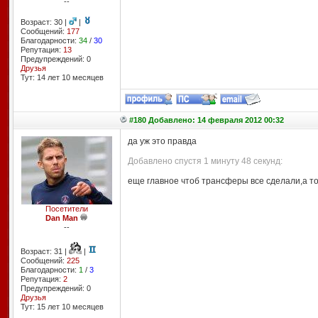
--
Возраст: 30 |
|
Сообщений:
177
Благодарности:
34
/
30
Репутация:
13
Предупреждений: 0
Друзья
Тут: 14 лет 10 месяцев
#180 Добавлено: 14 февраля 2012 00:32
да уж это правда
Добавлено спустя 1 минуту 48 секунд:
еще главное чтоб трансферы все сделали,а то 
Посетители
Dan Man
--
Возраст: 31 |
|
Сообщений:
225
Благодарности:
1
/
3
Репутация:
2
Предупреждений: 0
Друзья
Тут: 15 лет 10 месяцев