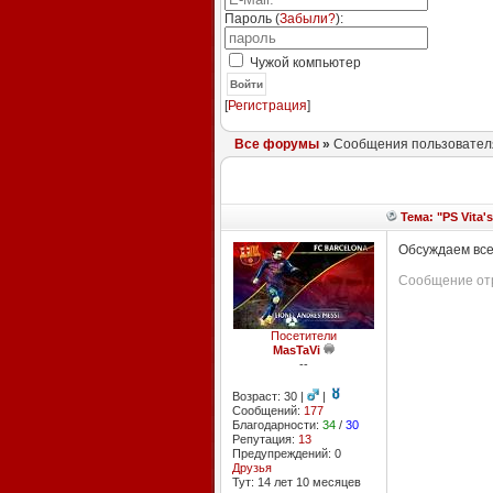
Пароль (
Забыли?
):
Чужой компьютер
Войти
[
Регистрация
]
Все форумы
»
Сообщения пользователя
Тема: "PS Vita'
Обсуждаем все 
Сообщение отр
Посетители
MasTaVi
--
Возраст: 30 |
|
Сообщений:
177
Благодарности:
34
/
30
Репутация:
13
Предупреждений: 0
Друзья
Тут: 14 лет 10 месяцев