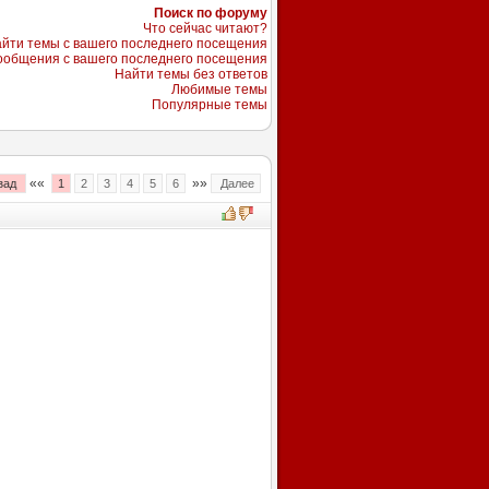
Поиск по форуму
Что сейчас читают?
йти темы с вашего последнего посещения
ообщения с вашего последнего посещения
Найти темы без ответов
Любимые темы
Популярные темы
««
»»
зад
1
2
3
4
5
6
Далее