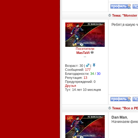
Тема: "Monster 
Ребят,в какую 
Посетители
MasTaVi
--
Возраст: 30 |
|
Сообщений:
177
Благодарности:
34
/
30
Репутация:
13
Предупреждений: 0
Друзья
Тут: 14 лет 10 месяцев
Тема: "Все о PE
Dan Man
,
Начинаем фикс