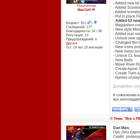
- Added new kit 
Посетители
- Added Scoreb
MasTaVi
- Added scorebo
--
- Put in place
-
Added 52 new
Возраст: 30 |
|
- Magazines conf
Сообщений:
177
- New style Mini
Благодарности:
34
/
30
- Added real n
Репутация:
13
- Unlock new sp
Предупреждений: 0
- Changed the bo
Друзья
- New icons pos
Тут: 14 лет 10 месяцев
- New menu ico
- Unlock CL tea
- New Balls
- Move River Pl
- Create Apoel, 
- Create Turin 
- Names of play
Добавлено спус
К сожалению в 
все неполадки!
Тема: "Все о PE
Dan Man
,
Про Лигу Европ
Скайп: jordana