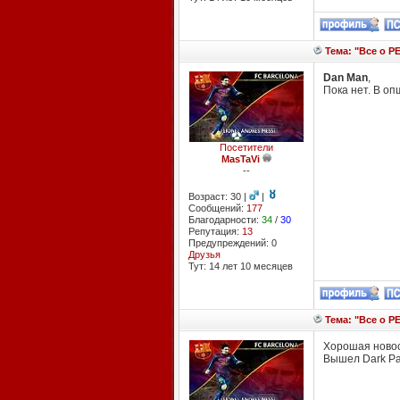
Тема: "Все о PE
Dan Man
,
Пока нет. В оп
Посетители
MasTaVi
--
Возраст: 30 |
|
Сообщений:
177
Благодарности:
34
/
30
Репутация:
13
Предупреждений: 0
Друзья
Тут: 14 лет 10 месяцев
Тема: "Все о PE
Хорошая новос
Вышел Dark Pa