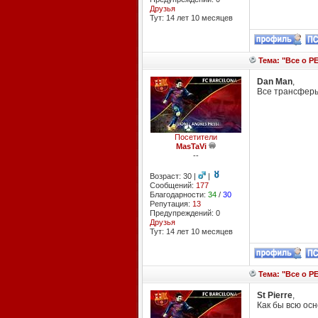
Друзья
Тут: 14 лет 10 месяцев
Тема: "Все о PE
Dan Man
,
Все трансферы 
Посетители
MasTaVi
--
Возраст: 30 |
|
Сообщений:
177
Благодарности:
34
/
30
Репутация:
13
Предупреждений: 0
Друзья
Тут: 14 лет 10 месяцев
Тема: "Все о PE
St Pierre
,
Как бы всю осн