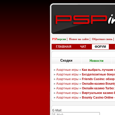
|
|
|
PSP
версия
Новое на сайте
Обратная связь
ГЛАВНАЯ
ЧАТ
ФОРУМ
Сходки
Новости
08.08.25
06.11.18
Sony Aero Theme
Pixels
Li
randomizer562
boyarchuk
E-Mail: