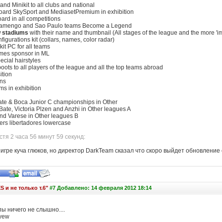
and Minikit to all clubs and national
oard SkySport and MediasetPremium in exhibition
ard in all competitions
 Flamengo and Sao Paulo teams Become a Legend
 stadiums
with their name and thumbnail (All stages of the league and the more 'i
igurations kit (collars, names, color radar)
kit PC for all teams
ames sponsor in ML
ecial hairstyles
ots to all players of the league and all the top teams abroad
ition
ns
ms in exhibition
ate & Boca Junior C championships in Other
Bate, Victoria Plzen and Anzhi in Other leagues A
and Varese in Other leagues B
ers libertadores lowercase
тя 2 часа 56 минут 59 секунд:
игре куча глюков, но директор DarkTeam сказал что скоро выйдет обновление
S и не только т.6"
#7 Добавлено: 14 февраля 2012 18:14
ы ничего не слышно....
yew