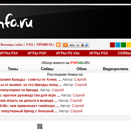
|
|
|
Команда сайта
FAQ
ПРАВИЛА
ИГРЫ PS4
ИГРЫ PSP
ИГРЫ PS Vita
ИГРЫ PSX
СЕЙВ
Обзор нового на
PSP
info
.RU
Сейвы
Обои
Видеоролики
Темы
Последние Темы:
26.04.13
05.01.13
04.01.13
29.12.12
29.12.
ttleBigPlanet
Ika Musume
Nichijou [RUS]
WoW Cataclysm
WoW [R
YAGAMI55
ULTIMATOR
ULTIMATOR
[RUS]
Smash1
Smash1315