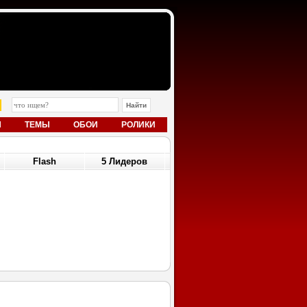
Ы
ТЕМЫ
ОБОИ
РОЛИКИ
Flash
5 Лидеров
12
29.12.12
29.12.12
US]
World of Warcraft
Дельфины [RUS]
315
[RUS]
Smash1315
Smash1315