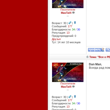
Посетители
MasTaVi
--
Возраст: 30 |
|
Сообщений:
177
Благодарности:
34
/
30
Репутация:
13
Предупреждений: 0
Друзья
Тут: 14 лет 10 месяцев
Тема: "Все о PE
Dan Man
,
Всегда рад пом
Посетители
MasTaVi
--
Возраст: 30 |
|
Сообщений:
177
Благодарности:
34
/
30
Репутация:
13
Предупреждений: 0