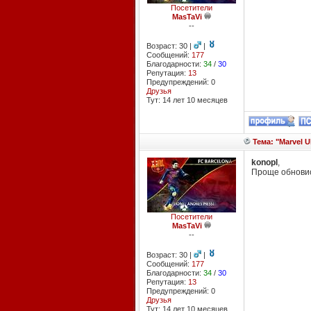
Посетители
MasTaVi
--
Возраст: 30 |
|
Сообщений:
177
Благодарности:
34
/
30
Репутация:
13
Предупреждений: 0
Друзья
Тут: 14 лет 10 месяцев
Тема: "Marvel Ul
konopl
,
Проще обновись
Посетители
MasTaVi
--
Возраст: 30 |
|
Сообщений:
177
Благодарности:
34
/
30
Репутация:
13
Предупреждений: 0
Друзья
Тут: 14 лет 10 месяцев