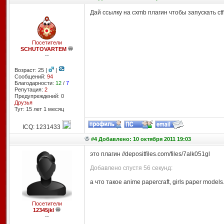
Дай ссылку на cxmb плагин чтобы запускать ct
Посетители
SCHUTOVARTEM
--
Возраст: 25 |
|
Сообщений:
94
Благодарности:
12
/
7
Репутация:
2
Предупреждений: 0
Друзья
Тут: 15 лет 1 месяц
ICQ: 1231433
#4 Добавлено: 10 октября 2011 19:03
это плагин //depositfiles.com/files/7alk051gl
Добавлено спустя 56 секунд:
а что такое anime papercraft, girls paper models.
Посетители
12345jkl
--