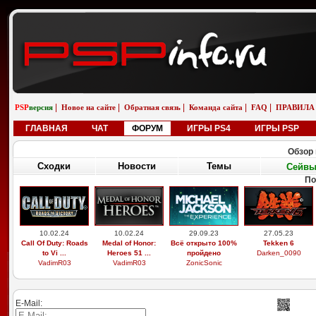
|
|
|
|
|
PSP
версия
Новое на сайте
Обратная связь
Команда сайта
FAQ
ПРАВИЛА
ГЛАВНАЯ
ЧАТ
ФОРУМ
ИГРЫ PS4
ИГРЫ PSP
Обзор 
Сходки
Новости
Темы
Сейв
По
10.02.24
10.02.24
29.09.23
27.05.23
Call Of Duty: Roads
Medal of Honor:
Всё открыто 100%
Tekken 6
to Vi ...
Heroes 51 ...
пройдено
Darken_0090
VadimR03
VadimR03
ZonicSonic
E-Mail: