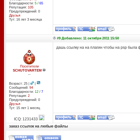
Благодарности:
5
/
65
Репутация:
105
Предупреждений: 0
Друзья
Тут: 16 лет 3 месяцa
#9 Добавлено: 11 октября 2011 15:50
дашь ссылку на на плагин чтобы на psp была
Посетители
SCHUTOVARTEM
--
Возраст: 25 |
|
Сообщений:
94
Благодарности:
12
/
7
Репутация:
2
Предупреждений: 0
Друзья
Тут: 15 лет 1 месяц
ICQ: 1231433
заказ ссылок на любые файлы