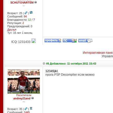
SCHUTOVARTEM
--
Возраст: 25 |
|
Сообщений:
94
Благодарности:
12
/
7
Репутация:
2
Предупреждений: 0
Друзья
Тут: 15 лет 1 месяц
ICQ: 1231433
Интерактивная пане
Управл
#8 Добавлено: 11 октября 2011 15:43
12345jkl
,
прога PSP Decomplier если можно
Посетители
andrey21and
--
Возраст: 35 |
|
Сообщений:
1445