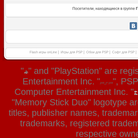
Посетители, находящиеся в группе
Г
|
|
|
|
Flash игры onLine
Игры для PSP
Обои для PSP
Софт для PSP
"
" and "PlayStation" are re
Entertainment Inc. "
", PS
Computer Entertainment Inc. "
"Memory Stick Duo" logotype ar
titles, publisher names, tradema
trademarks, registered tradem
respective owner