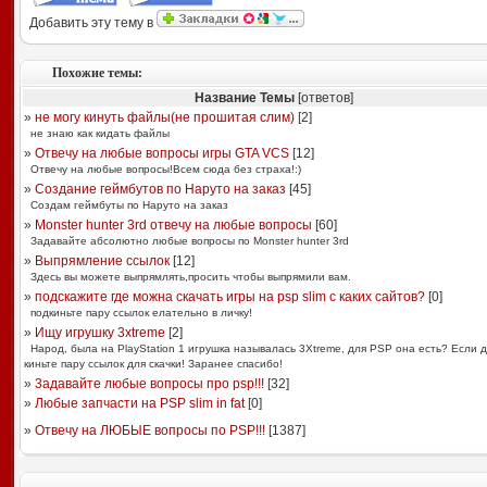
Добавить эту тему в
Похожие темы:
Название Темы
[ответов]
»
не могу кинуть файлы(не прошитая слим)
[
2
]
не знаю как кидать файлы
»
Отвечу на любые вопросы игры GTA VCS
[
12
]
Отвечу на любые вопросы!Всем сюда без страха!:)
»
Создание геймбутов по Наруто на заказ
[
45
]
Создам геймбуты по Наруто на заказ
»
Monster hunter 3rd отвечу на любые вопросы
[
60
]
Задавайте абсолютно любые вопросы по Monster hunter 3rd
»
Выпрямление ссылок
[
12
]
Здесь вы можете выпрямлять,просить чтобы выпрямили вам.
»
подскажите где можна скачать игры на psp slim с каких сайтов?
[
0
]
подкиньте пару ссылок елательно в личку!
»
Ищу игрушку 3xtreme
[
2
]
Народ, была на PlayStation 1 игрушка называлась 3Xtreme, для PSP она есть? Если д
киньте пару ссылок для скачки! Заранее спасибо!
»
3адавайте любые вопросы про psp!!!
[
32
]
»
Любые запчасти на PSP slim in fat
[
0
]
»
Отвечу на ЛЮБЫЕ вопросы по PSP!!!
[
1387
]