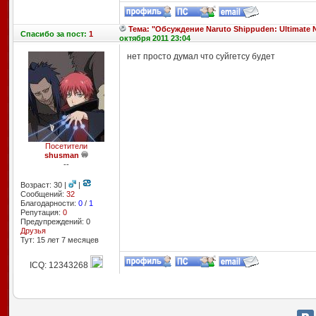
Тема: "Обсуждение Naruto Shippuden: Ultimate Ni
Спасибо
за пост:
1
октября 2011 23:04
нет просто думал что суйгетсу будет
Посетители
shusman
--
Возраст: 30 |
|
Сообщений:
32
Благодарности:
0
/
1
Репутация:
0
Предупреждений: 0
Друзья
Тут: 15 лет 7 месяцев
ICQ: 12343268