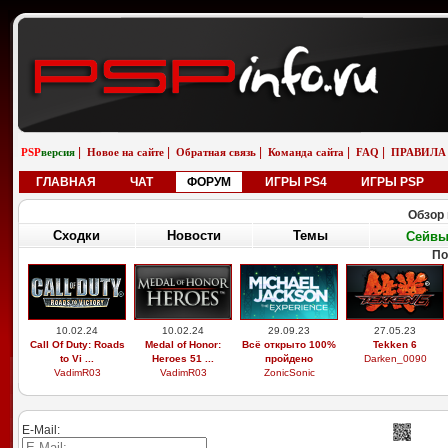
|
|
|
|
|
PSP
версия
Новое на сайте
Обратная связь
Команда сайта
FAQ
ПРАВИЛА
ГЛАВНАЯ
ЧАТ
ФОРУМ
ИГРЫ PS4
ИГРЫ PSP
Обзор 
Сходки
Новости
Темы
Сейв
По
10.02.24
10.02.24
29.09.23
27.05.23
Call Of Duty: Roads
Medal of Honor:
Всё открыто 100%
Tekken 6
to Vi ...
Heroes 51 ...
пройдено
Darken_0090
VadimR03
VadimR03
ZonicSonic
E-Mail: