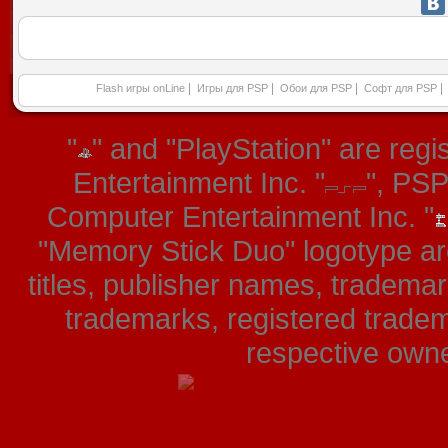
|
|
|
|
Flash игры onLine
Игры для PSP
Обои для PSP
Софт для PSP
"
" and "PlayStation" are re
Entertainment Inc. "
", PS
Computer Entertainment Inc. "
"Memory Stick Duo" logotype ar
titles, publisher names, tradema
trademarks, registered tradem
respective owner