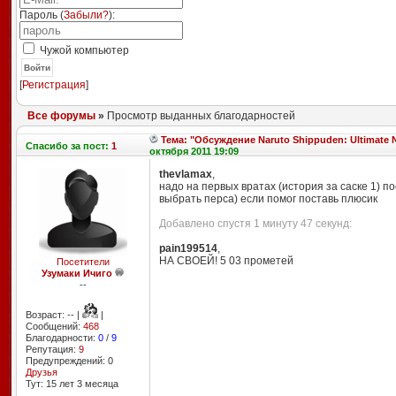
Пароль (
Забыли?
):
Чужой компьютер
Войти
[
Регистрация
]
Все форумы
»
Просмотр выданных благодарностей
Тема: "Обсуждение Naruto Shippuden: Ultimate Ni
Спасибо
за пост:
1
октября 2011 19:09
thevlamax
,
надо на первых вратах (история за саске 1) п
выбрать перса) если помог поставь плюсик
Добавлено спустя 1 минуту 47 секунд:
pain199514
,
НА СВОЕЙ! 5 03 прометей
Посетители
Узумаки Ичиго
--
Возраст: -- |
|
Сообщений:
468
Благодарности:
0
/
9
Репутация:
9
Предупреждений: 0
Друзья
Тут: 15 лет 3 месяцa