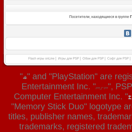
Посетители, находящиеся в группе
Г
|
|
|
|
Flash игры onLine
Игры для PSP
Обои для PSP
Софт для PSP
"
" and "PlayStation" are re
Entertainment Inc. "
", PS
Computer Entertainment Inc. "
"Memory Stick Duo" logotype ar
titles, publisher names, tradema
trademarks, registered tradem