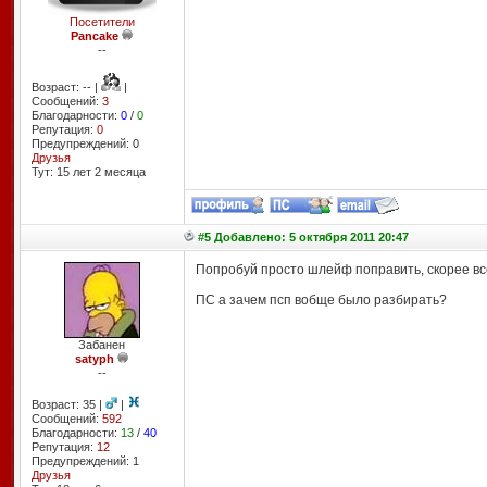
Посетители
Pancake
--
Возраст: -- |
|
Сообщений:
3
Благодарности:
0
/
0
Репутация:
0
Предупреждений: 0
Друзья
Тут: 15 лет 2 месяцa
#5 Добавлено: 5 октября 2011 20:47
Попробуй просто шлейф поправить, скорее вс
ПС а зачем псп вобще было разбирать?
Забанен
satyph
--
Возраст: 35 |
|
Сообщений:
592
Благодарности:
13
/
40
Репутация:
12
Предупреждений: 1
Друзья