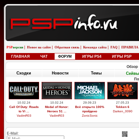
|
|
|
|
|
PSP
версия
Новое на сайте
Обратная связь
Команда сайта
FAQ
ПРАВИЛА
ГЛАВНАЯ
ЧАТ
ФОРУМ
ИГРЫ PS4
ИГРЫ PSP
Обзор 
Сходки
Новости
Темы
Сейв
По
10.02.24
10.02.24
29.09.23
27.05.23
Call Of Duty: Roads
Medal of Honor:
Всё открыто 100%
Tekken 6
to Vi ...
Heroes 51 ...
пройдено
Darken_0090
VadimR03
VadimR03
ZonicSonic
E-Mail: