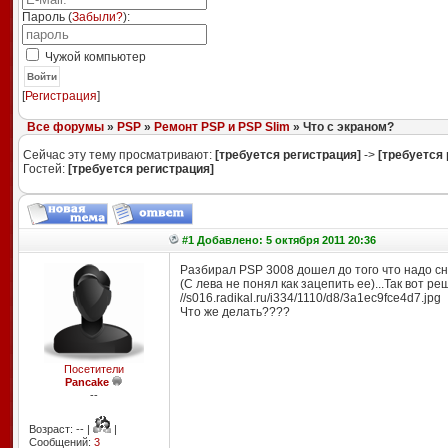
Пароль (
Забыли?
):
Чужой компьютер
Войти
[
Регистрация
]
Все форумы
»
PSP
»
Ремонт PSP и PSP Slim
» Что с экраном?
Сейчас эту тему просматривают:
[требуется регистрация]
->
[требуется 
Гостей:
[требуется регистрация]
#1 Добавлено: 5 октября 2011 20:36
Разбирал PSP 3008 дошел до того что надо снят
(С лева не понял как зацепить ее)...Так вот р
//s016.radikal.ru/i334/1110/d8/3a1ec9fce4d7.jpg
Что же делать????
Посетители
Pancake
--
Возраст: -- |
|
Сообщений:
3