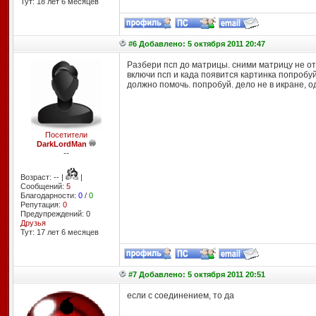
Тут: 18 лет 6 месяцев
#6 Добавлено: 5 октября 2011 20:47
Разбери псп до матрицы. сними матрицу не 
включи псп и када появится картинка попробу
должно помочь. попробуй. дело не в икране, од
Посетители
DarkLordMan
--
Возраст: -- |
|
Сообщений:
5
Благодарности:
0
/
0
Репутация:
0
Предупреждений: 0
Друзья
Тут: 17 лет 6 месяцев
#7 Добавлено: 5 октября 2011 20:51
если с соединением, то да