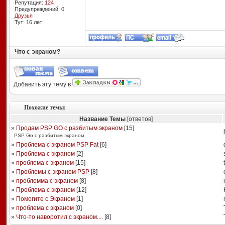
Репутация:
124
Предупреждений: 0
Друзья
Тут: 16 лет
Что с экраном?
Добавить эту тему в
Похожие темы:
Название Темы
[ответов]
»
Продам PSP GO с разбитым экраном
[
15
]
PSP Go с разбитым экраном
»
Проблема с экраном PSP Fat
[
6
]
»
Проблема с экраном
[
2
]
»
проблема с экраном
[
15
]
»
Проблемы с экраном PSP
[
8
]
»
проблемма с экраном
[
8
]
»
Проблема с экраном
[
12
]
»
Помогите с Экраном
[
1
]
»
проблема с экраном
[
0
]
»
Что-то наворотил с экраном....
[
8
]