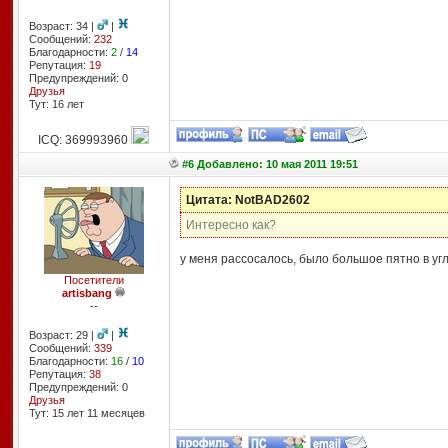
Возраст: 34 |
|
Сообщений:
232
Благодарности:
2
/
14
Репутация:
19
Предупреждений: 0
Друзья
Тут: 16 лет
ICQ: 369993960
#6 Добавлено: 10 мая 2011 19:51
Цитата: NotBAD2602
Интересно как?
у меня рассосалось, было большое пятно в уг
Посетители
artisbang
--
Возраст: 29 |
|
Сообщений:
339
Благодарности:
16
/
10
Репутация:
38
Предупреждений: 0
Друзья
Тут: 15 лет 11 месяцев