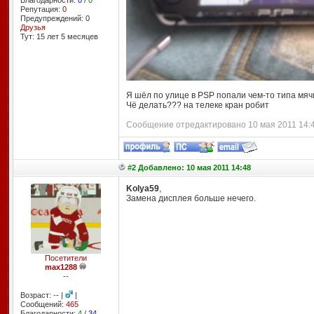
Благодарности:
0
/
0
Репутация:
0
Предупреждений: 0
Друзья
Тут: 15 лет 5 месяцев
Я шёл по улице в PSP попали чем-то типа мячи
Чё делать??? на телеке кран робит
Сообщение отредактировано 10 мая 2011 14:41
#2 Добавлено: 10 мая 2011 14:48
Kolya59
,
Замена дисплея больше нечего.
Посетители
max1288
--
Возраст: -- |
|
Сообщений:
465
Благодарности:
4
/
34