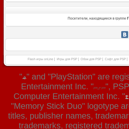
Посетители, находящиеся в группе
Г
|
|
|
|
Flash игры onLine
Игры для PSP
Обои для PSP
Софт для PSP
"
" and "PlayStation" are re
Entertainment Inc. "
", PS
Computer Entertainment Inc. "
"Memory Stick Duo" logotype ar
titles, publisher names, tradema
trademarks, registered tradem