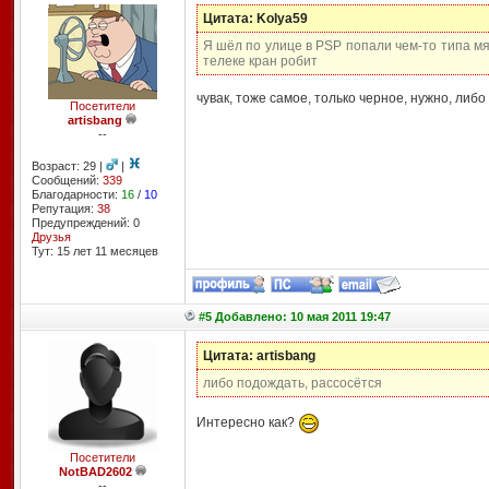
Цитата: Kolya59
Я шёл по улице в PSP попали чем-то типа мя
телеке кран робит
чувак, тоже самое, только черное, нужно, либ
Посетители
artisbang
--
Возраст: 29 |
|
Сообщений:
339
Благодарности:
16
/
10
Репутация:
38
Предупреждений: 0
Друзья
Тут: 15 лет 11 месяцев
#5 Добавлено: 10 мая 2011 19:47
Цитата: artisbang
либо подождать, рассосётся
Интересно как?
Посетители
NotBAD2602
--