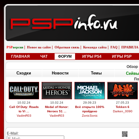
|
|
|
|
|
PSP
версия
Новое на сайте
Обратная связь
Команда сайта
FAQ
ПРАВИЛА
ГЛАВНАЯ
ЧАТ
ФОРУМ
ИГРЫ PS4
ИГРЫ PSP
Обзор 
Сходки
Новости
Темы
Сейв
По
10.02.24
10.02.24
29.09.23
27.05.23
Call Of Duty: Roads
Medal of Honor:
Всё открыто 100%
Tekken 6
to Vi ...
Heroes 51 ...
пройдено
Darken_0090
VadimR03
VadimR03
ZonicSonic
E-Mail: