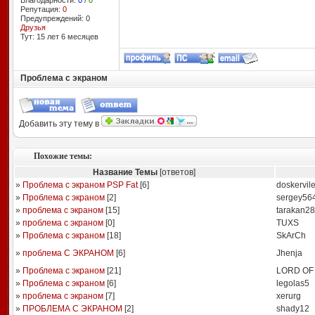
Благодарности:
0
/
0
Репутация:
0
Предупреждений: 0
Друзья
Тут: 15 лет 6 месяцев
Проблема с экраном
Добавить эту тему в
Похожие темы:
Название Темы
[ответов]
»
Проблема с экраном PSP Fat
[
6
]
doskervil
»
Проблема с экраном
[
2
]
sergey56
»
проблема с экраном
[
15
]
tarakan28
»
проблема с экраном
[
0
]
TUXS
»
Проблема с экраном
[
18
]
SkArCh
»
проблема С ЭКРАНОМ
[
6
]
Jhenja
»
Проблема с экраном
[
21
]
LORD OF
»
Проблема с экраном
[
6
]
legolas5
»
проблема с экраном
[
7
]
xerurg
»
ПРОБЛЕМА С ЭКРАНОМ
[
2
]
shady12