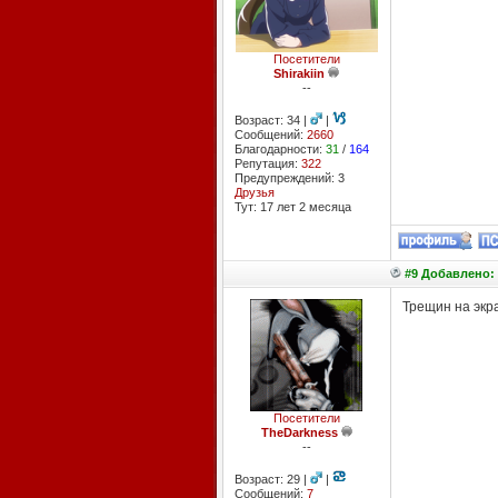
Посетители
Shirakiin
--
Возраст: 34 |
|
Сообщений:
2660
Благодарности:
31
/
164
Репутация:
322
Предупреждений: 3
Друзья
Тут: 17 лет 2 месяцa
#9 Добавлено: 
Трещин на экра
Посетители
TheDarkness
--
Возраст: 29 |
|
Сообщений:
7