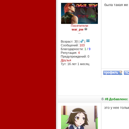
была такая же 
Посетители
war_pw
--
Возраст: 30 |
|
Сообщений:
103
Благодарности:
1
/
9
Репутация:
4
Предупреждений: 0
Друзья
Тут: 16 лет 1 месяц
#8 Добавлено: 
это у нее толь