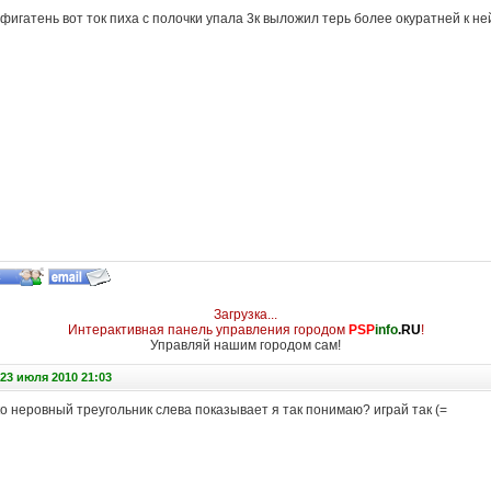
фигатень вот ток пиха с полочки упала 3к выложил терь более окуратней к ней
Загрузка...
Интерактивная панель управления городом
PSP
info
.RU
!
Управляй нашим городом сам!
23 июля 2010 21:03
ко неровный треугольник слева показывает я так понимаю? играй так (=