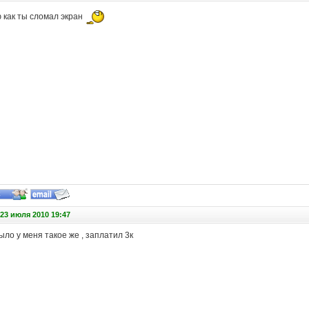
 как ты сломал экран
23 июля 2010 19:47
 было у меня такое же , заплатил 3к