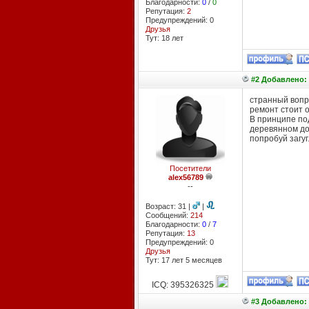
Благодарности:
0
/
0
Репутация:
2
Предупреждений: 0
Друзья
Тут: 18 лет
#2 Добавлено: 
странный вопро
ремонт стоит 
В принципе по
деревянном до
попробуй загуг
Посетители
alex56789
--
Возраст: 31 |
|
Сообщений:
214
Благодарности:
0
/
7
Репутация:
13
Предупреждений: 0
Друзья
Тут: 17 лет 5 месяцев
ICQ: 395326325
#3 Добавлено: 