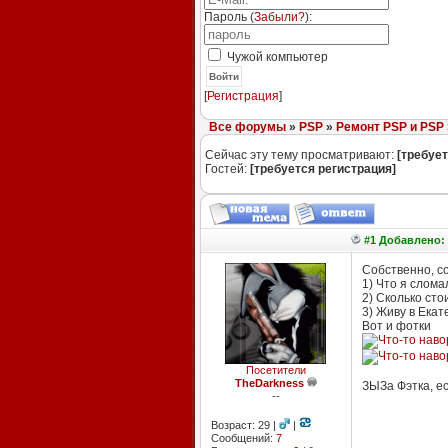
Пароль (
Забыли?
):
Чужой компьютер
Войти
[
Регистрация
]
Все форумы
»
PSP
»
Ремонт PSP и PSP 
Сейчас эту тему просматривают:
[требует
Гостей:
[требуется регистрация]
#1 Добавлено: 
Собственно, со
1) Что я сломал
2) Сколько сто
3) Живу в Екат
Вот и фотки
Посетители
TheDarkness
ЗЫЗа Фэтка, ес
--
Возраст: 29 |
|
Сообщений:
7