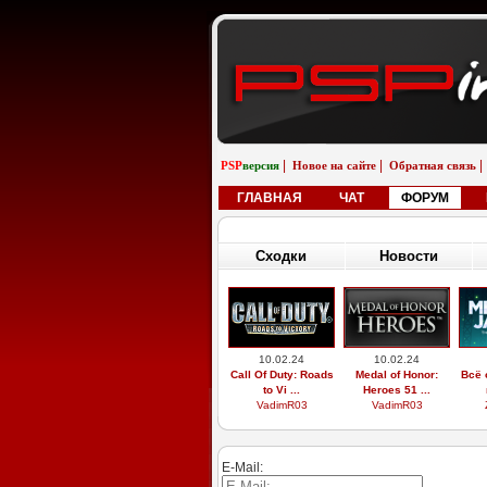
|
|
|
PSP
версия
Новое на сайте
Обратная связь
ГЛАВНАЯ
ЧАТ
ФОРУМ
Сходки
Новости
10.02.24
10.02.24
Call Of Duty: Roads
Medal of Honor:
Всё 
to Vi ...
Heroes 51 ...
VadimR03
VadimR03
E-Mail: