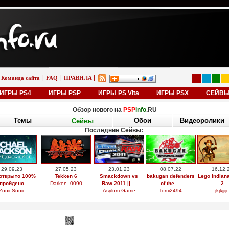
|
|
|
Команда сайта
FAQ
ПРАВИЛА
ИГРЫ PS4
ИГРЫ PSP
ИГРЫ PS Vita
ИГРЫ PSX
СЕЙВ
Обзор нового на
PSP
info
.RU
Темы
Обои
Видеоролики
Сейвы
Последние Сейвы:
29.09.23
27.05.23
23.01.23
08.07.22
16.12.
открыто 100%
Tekken 6
Smackdown vs
bakugan defenders
Lego Indian
пройдено
Darken_0090
Raw 2011 || ...
of the ...
2
ZonicSonic
Asylum Game
Tomi2494
jkjkjjijc