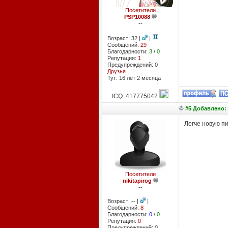
Посетители
PSP10088
--
Возраст: 32 |
|
Сообщений:
29
Благодарности:
3
/
0
Репутация:
1
Предупреждений: 0
Друзья
Тут: 16 лет 2 месяцa
ICQ: 417775042
#5 Добавлено: 
Легче новую пи
Посетители
nikitapirog
--
Возраст: -- |
|
Сообщений:
8
Благодарности:
0
/
0
Репутация:
0
Предупреждений: 0