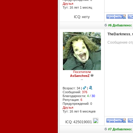
Друзья
Тут: 16 лет 1 месяц
ICQ: нету
#6 Добавлено: 
TheDarkness
,
Сообщение отр
Посетители
AsSancheeZ
--
Возраст: 34 |
|
Сообщений:
376
Благодарности:
4
/
30
Репутация:
6
Предупреждений: 0
Друзья
Тут: 16 лет 6 месяцев
ICQ: 425019001
#7 Добавлено: 