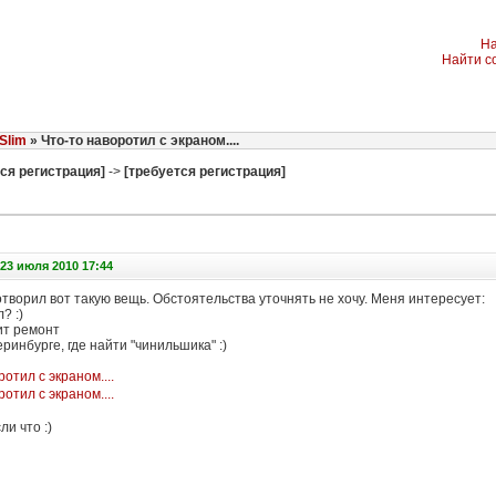
На
Найти с
Slim
» Что-то наворотил с экраном....
ся регистрация]
->
[требуется регистрация]
23 июля 2010 17:44
творил вот такую вещь. Обстоятельства уточнять не хочу. Меня интересует:
? :)
ит ремонт
еринбурге, где найти "чинильшика" :)
ли что :)