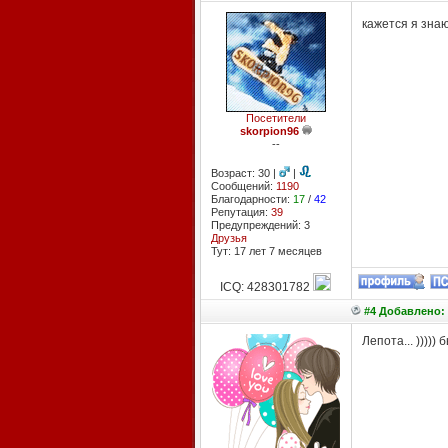
кажется я знаю
Посетители
skorpion96
--
Возраст: 30 |
|
Сообщений:
1190
Благодарности:
17
/
42
Репутация:
39
Предупреждений: 3
Друзья
Тут: 17 лет 7 месяцев
ICQ: 428301782
#4 Добавлено: 
Лепота... )))))