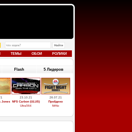
Ы
ТЕМЫ
ОБОИ
РОЛИКИ
Flash
5 Лидеров
21
23.10.21
26.07.21
a Jones
NFS Carbon (ULUS)
Пройдено
Ultra564
MrNo