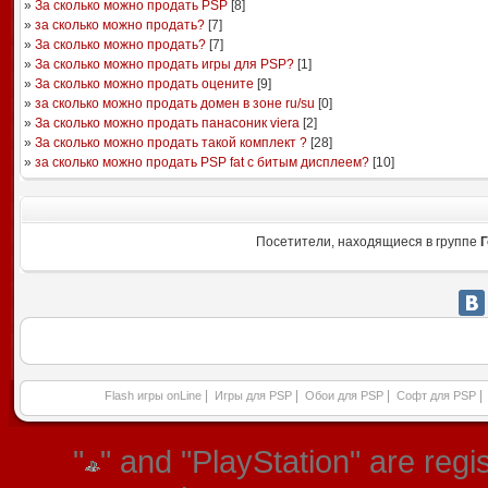
»
За сколько можно продать PSP
[
8
]
»
за сколько можно продать?
[
7
]
»
За сколько можно продать?
[
7
]
»
За сколько можно продать игры для PSP?
[
1
]
»
За сколько можно продать оцените
[
9
]
»
за сколько можно продать домен в зоне ru/su
[
0
]
»
За сколько можно продать панасоник viera
[
2
]
»
За сколько можно продать такой комплект ?
[
28
]
»
за сколько можно продать PSP fat с битым дисплеем?
[
10
]
Посетители, находящиеся в группе
Г
|
|
|
|
Flash игры onLine
Игры для PSP
Обои для PSP
Софт для PSP
"
" and "PlayStation" are re