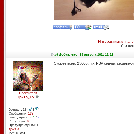
Интерактивная пане
Управл
#8 Добавлено: 29 августа 2011 12:12
Скорее всего 2500р., т.к. PSP сейчас дешевею
Посетители
ГриХа_777
--
Возраст: 29 |
|
Сообщений:
119
Благодарности:
1
/
7
Репутация:
10
Предупреждений: 1
Друзья
Тут: 15 лет