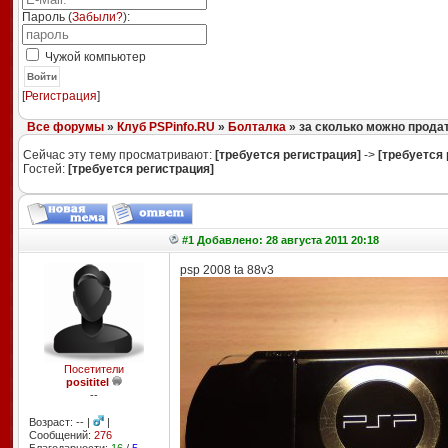
Пароль (
Забыли?
):
Чужой компьютер
Войти
[
Регистрация
]
Все форумы
»
Клуб PSPinfo.RU
»
Болталка
» за сколько можно прода
Сейчас эту тему просматривают:
[требуется регистрация]
->
[требуется 
Гостей:
[требуется регистрация]
#1 Добавлено: 28 августа 2011 20:18
psp 2008 ta 88v3
Посетители
posititel
--
Возраст: -- |
|
Сообщений:
276