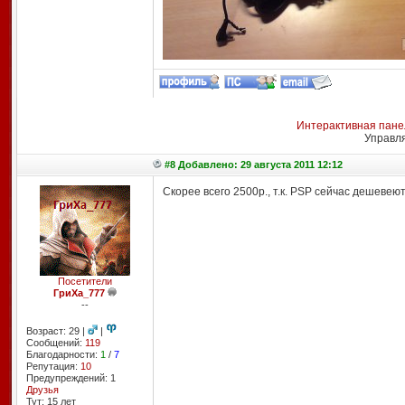
Интерактивная пане
Управл
#8 Добавлено: 29 августа 2011 12:12
Скорее всего 2500р., т.к. PSP сейчас дешевею
Посетители
ГриХа_777
--
Возраст: 29 |
|
Сообщений:
119
Благодарности:
1
/
7
Репутация:
10
Предупреждений: 1
Друзья
Тут: 15 лет