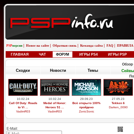
|
|
|
|
|
PSP
версия
Новое на сайте
Обратная связь
Команда сайта
FAQ
ПРАВИЛА
ГЛАВНАЯ
ЧАТ
ФОРУМ
ИГРЫ PS4
ИГРЫ PSP
Обзор 
Сходки
Новости
Темы
Сейв
По
10.02.24
10.02.24
29.09.23
27.05.23
Call Of Duty: Roads
Medal of Honor:
Всё открыто 100%
Tekken 6
to Vi ...
Heroes 51 ...
пройдено
Darken_0090
VadimR03
VadimR03
ZonicSonic
E-Mail: