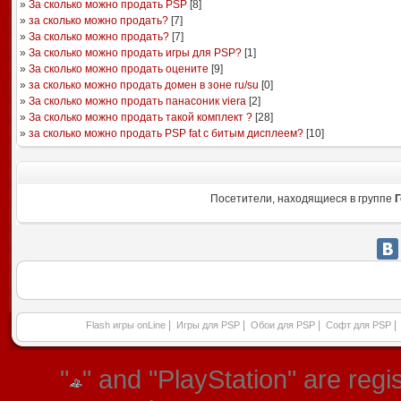
»
За сколько можно продать PSP
[
8
]
»
за сколько можно продать?
[
7
]
»
За сколько можно продать?
[
7
]
»
За сколько можно продать игры для PSP?
[
1
]
»
За сколько можно продать оцените
[
9
]
»
за сколько можно продать домен в зоне ru/su
[
0
]
»
За сколько можно продать панасоник viera
[
2
]
»
За сколько можно продать такой комплект ?
[
28
]
»
за сколько можно продать PSP fat с битым дисплеем?
[
10
]
Посетители, находящиеся в группе
Г
|
|
|
|
Flash игры onLine
Игры для PSP
Обои для PSP
Софт для PSP
"
" and "PlayStation" are re