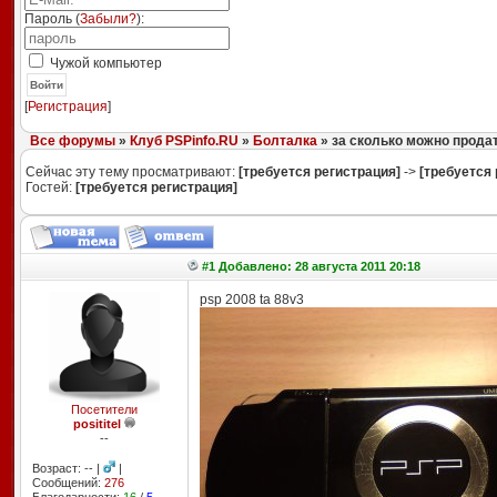
Пароль (
Забыли?
):
Чужой компьютер
Войти
[
Регистрация
]
Все форумы
»
Клуб PSPinfo.RU
»
Болталка
» за сколько можно прода
Сейчас эту тему просматривают:
[требуется регистрация]
->
[требуется 
Гостей:
[требуется регистрация]
#1 Добавлено: 28 августа 2011 20:18
psp 2008 ta 88v3
Посетители
posititel
--
Возраст: -- |
|
Сообщений:
276