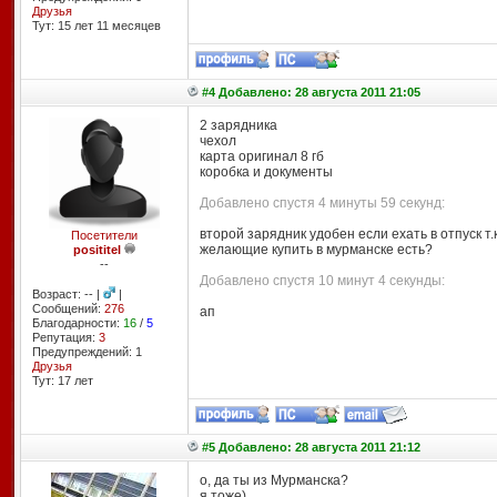
Друзья
Тут: 15 лет 11 месяцев
#4 Добавлено: 28 августа 2011 21:05
2 зарядника
чехол
карта оригинал 8 гб
коробка и документы
Добавлено спустя 4 минуты 59 секунд:
второй зарядник удобен если ехать в отпуск т
Посетители
желающие купить в мурманске есть?
posititel
--
Добавлено спустя 10 минут 4 секунды:
Возраст: -- |
|
Сообщений:
276
ап
Благодарности:
16
/
5
Репутация:
3
Предупреждений: 1
Друзья
Тут: 17 лет
#5 Добавлено: 28 августа 2011 21:12
о, да ты из Мурманска?
я тоже)