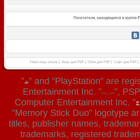
Посетители, находящиеся в группе
Г
|
|
|
|
Flash игры onLine
Игры для PSP
Обои для PSP
Софт для PSP
"
" and "PlayStation" are re
Entertainment Inc. "
", PS
Computer Entertainment Inc. "
"Memory Stick Duo" logotype ar
titles, publisher names, tradema
trademarks, registered tradem