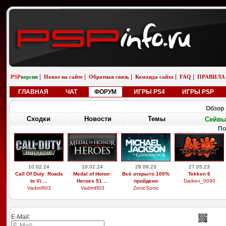
|
|
|
|
|
PSP
версия
Новое на сайте
Обратная связь
Команда сайта
FAQ
ПРАВИЛА
ГЛАВНАЯ
ЧАТ
ФОРУМ
ИГРЫ PS4
ИГРЫ PSP
Обзор 
Сходки
Новости
Темы
Сейв
По
10.02.24
10.02.24
29.09.23
27.05.23
Call Of Duty: Roads
Medal of Honor:
Всё открыто 100%
Tekken 6
to Vi ...
Heroes 51 ...
пройдено
Darken_0090
VadimR03
VadimR03
ZonicSonic
E-Mail: