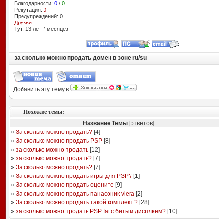
Благодарности:
0
/
0
Репутация:
0
Предупреждений: 0
Друзья
Тут: 13 лет 7 месяцев
за сколько можно продать домен в зоне ru/su
Добавить эту тему в
Похожие темы:
Название Темы
[ответов]
»
За сколько можно продать?
[
4
]
»
За сколько можно продать PSP
[
8
]
»
за сколько можно продать
[
12
]
»
за сколько можно продать?
[
7
]
»
За сколько можно продать?
[
7
]
»
За сколько можно продать игры для PSP?
[
1
]
»
За сколько можно продать оцените
[
9
]
»
За сколько можно продать панасоник viera
[
2
]
»
За сколько можно продать такой комплект ?
[
28
]
»
за сколько можно продать PSP fat с битым дисплеем?
[
10
]