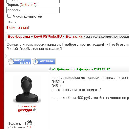
Пароль (
Забыли?
):
Чужой компьютер
Войти
[
Регистрация
]
Все форумы
»
Клуб PSPinfo.RU
»
Болталка
» за сколько можно продат
Сейчас эту тему просматривают:
[требуется регистрация]
->
[требуется 
Гостей:
[требуется регистрация]
#1 Добавлено: 4 февраля 2013 21:42
зарегистрировал два запоминающихся домен
5432.ru
345.su .
за сколько их можно продать?
зарегал оба за 400 руб и как бы на многое не
Посетители
gdsdggd
--
Возраст: -- |
|
Сообщений:
18